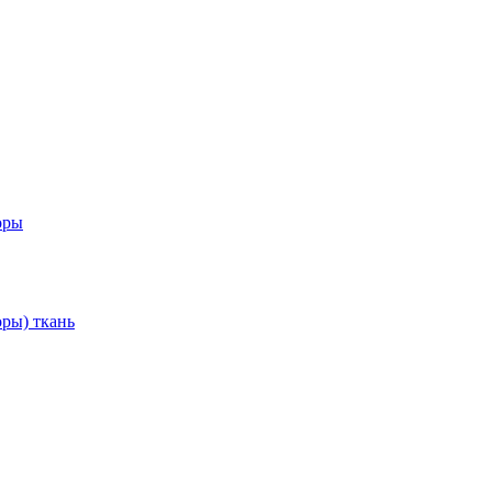
оры
ры) ткань