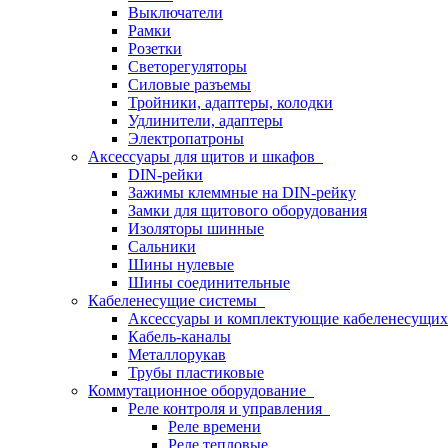
Выключатели
Рамки
Розетки
Светорегуляторы
Силовые разъемы
Тройники, адаптеры, колодки
Удлинители, адаптеры
Электропатроны
Аксессуары для щитов и шкафов
DIN-рейки
Зажимы клеммные на DIN-рейку
Замки для щитового оборудования
Изоляторы шинные
Сальники
Шины нулевые
Шины соединительные
Кабеленесущие системы
Аксессуары и комплектующие кабеленесущих
Кабель-каналы
Металлорукав
Трубы пластиковые
Коммутационное оборудование
Реле контроля и управления
Реле времени
Реле тепловые