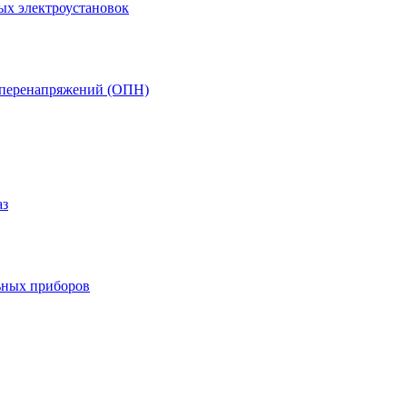
ых электроустановок
т перенапряжений (ОПН)
аз
ьных приборов