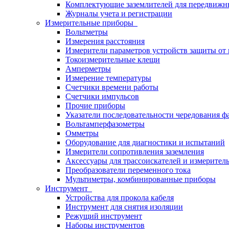
Комплектующие заземлителей для передвижн
Журналы учета и регистрации
Измерительные приборы
Вольтметры
Измерения расстояния
Измерители параметров устройств защиты о
Токоизмерительные клещи
Амперметры
Измерение температуры
Счетчики времени работы
Счетчики импульсов
Прочие приборы
Указатели последовательности чередования ф
Вольтамперфазометры
Омметры
Оборудование для диагностики и испытаний
Измерители сопротивления заземления
Аксессуары для трассоискателей и измерител
Преобразователи переменного тока
Мультиметры, комбинированные приборы
Инструмент
Устройства для прокола кабеля
Инструмент для снятия изоляции
Режущий инструмент
Наборы инструментов