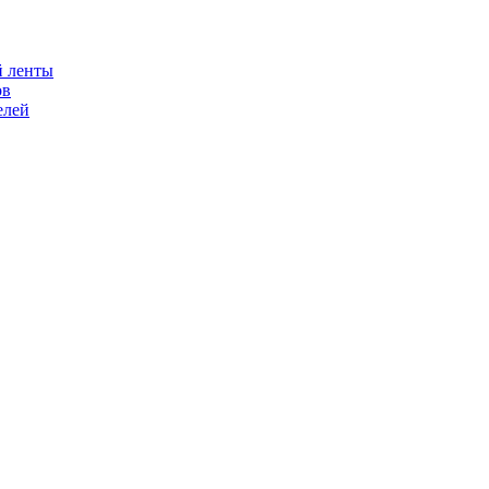
й ленты
ов
елей