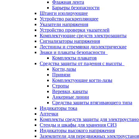
Флажная лента
Барьеры безопасности
Штанги изолирующие
Устройство раскрепляющее
Указатели напряжения
Устройство проверки указателей
Комплектующие средств электрозащиты
Сигнализаторы напряжения
Лестницы и стремянки диэлектрические
Знаки и плакаты безопасности
Комплекты плакатов
Средства защиты от падения с высоты
Когти,лазы
Привязи
Комплектующие когти-лазы
Стропы
Веревки, канаты
Анкерные линии
Средства защиты втягивающего типа
Индикаторы тока
Аптечки
Комплекты средств защиты для электроустан
Стенды и шкафы для хранения СИЗ
Индикаторы высокого напряжения
Заземлители для передвижных электроустано