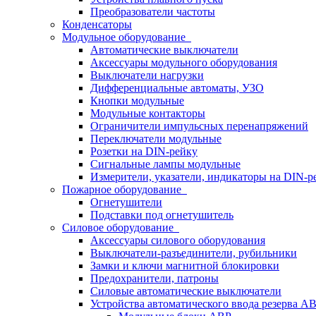
Преобразователи частоты
Конденсаторы
Модульное оборудование
Автоматические выключатели
Аксессуары модульного оборудования
Выключатели нагрузки
Дифференциальные автоматы, УЗО
Кнопки модульные
Модульные контакторы
Ограничители импульсных перенапряжений
Переключатели модульные
Розетки на DIN-рейку
Сигнальные лампы модульные
Измерители, указатели, индикаторы на DIN-р
Пожарное оборудование
Огнетушители
Подставки под огнетушитель
Силовое оборудование
Аксессуары силового оборудования
Выключатели-разъединители, рубильники
Замки и ключи магнитной блокировки
Предохранители, патроны
Силовые автоматические выключатели
Устройства автоматического ввода резерва 