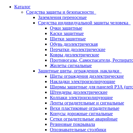
Каталог
Средства защиты и безопасности
Заземления переносные
Средства индивидуальной защиты человека
Очки защитные
Каски защитные
Щитки защитные
Обувь диэлектрическая
Перчатки диэлектрические
Ковры диэлектрические
Противогазы, Самоспасатели, Респират
Жилеты сигнальные
Защитные щиты, ограждения, накладки
Щиты ограждения диэлектрические
Накладки электроизолирующие
Ширмы защитные для панелей РЗА (што
Штендеры диэлектрические
Колпаки электроизолирующие
Ленты оградительные и сигнальные
Вехи пластиковые оградительные
Конусы дорожные сигнальные
Сетки оградительные аварийные
Резиновые покрывала
Опознавательные столбики