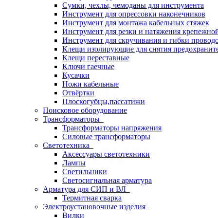
Сумки, чехлы, чемоданы для инструмента
Инструмент для опрессовки наконечников
Инструмент для монтажа кабельных стяжек
Инструмент для резки и натяжения крепежно
Инструмент для скручивания и гибки провод
Клещи изолирующие для снятия предохранит
Клещи переставные
Ключи гаечные
Кусачки
Ножи кабельные
Отвёртки
Плоскогубцы,пассатижи
Поисковое оборудование
Трансформаторы
Трансформаторы напряжения
Силовые трансформаторы
Светотехника
Аксессуары светотехники
Лампы
Светильники
Светосигнальная арматура
Арматура для СИП и ВЛ
Термитная сварка
Электроустановочные изделия
Вилки