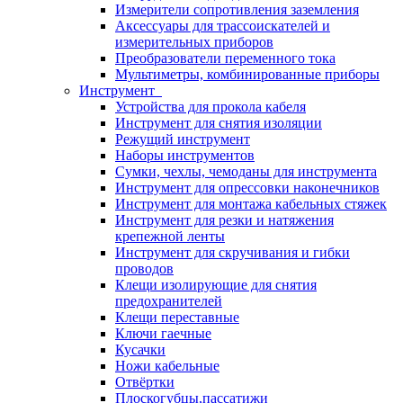
Измерители сопротивления заземления
Аксессуары для трассоискателей и
измерительных приборов
Преобразователи переменного тока
Мультиметры, комбинированные приборы
Инструмент
Устройства для прокола кабеля
Инструмент для снятия изоляции
Режущий инструмент
Наборы инструментов
Сумки, чехлы, чемоданы для инструмента
Инструмент для опрессовки наконечников
Инструмент для монтажа кабельных стяжек
Инструмент для резки и натяжения
крепежной ленты
Инструмент для скручивания и гибки
проводов
Клещи изолирующие для снятия
предохранителей
Клещи переставные
Ключи гаечные
Кусачки
Ножи кабельные
Отвёртки
Плоскогубцы,пассатижи