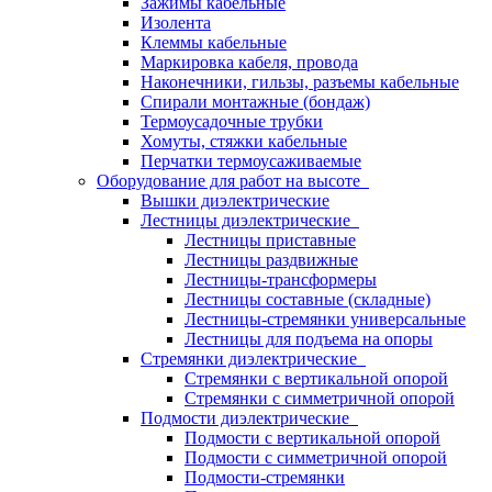
Зажимы кабельные
Изолента
Клеммы кабельные
Маркировка кабеля, провода
Наконечники, гильзы, разъемы кабельные
Спирали монтажные (бондаж)
Термоусадочные трубки
Хомуты, стяжки кабельные
Перчатки термоусаживаемые
Оборудование для работ на высоте
Вышки диэлектрические
Лестницы диэлектрические
Лестницы приставные
Лестницы раздвижные
Лестницы-трансформеры
Лестницы составные (складные)
Лестницы-стремянки универсальные
Лестницы для подъема на опоры
Стремянки диэлектрические
Стремянки с вертикальной опорой
Стремянки с симметричной опорой
Подмости диэлектрические
Подмости с вертикальной опорой
Подмости с симметричной опорой
Подмости-стремянки