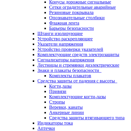
Конусы дорожные сигнальные
Сетки оградительные аварийные
Резиновые покрывала
Опознавательные столбики
Флажная лента
Барьеры безопасности
Штанги изолирующие
Устройство раскрепляющее
Указатели напряжения
Устройство проверки указателей
Комплектующие средств электрозащиты
Сигнализаторы напряжения
Лестницы и стремянки диэлектрические
Знаки и плакаты безопасности
Комплекты плакатов
Средства защиты от падения с высоты
Когти,лазы
Привязи
Комплектующие когти-лазы
Стропы
Веревки, канаты
Анкерные линии
Средства защиты втягивающего типа
Индикаторы тока
Аптечки