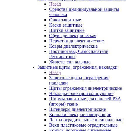
Назад
Средства индивидуальной защиты
человека
Очки защитные
Каски защитные
Щитки защитные
Обувь диэлектрическая
Перчатки диэлектрические
Ковры диэлектрические
Противогазы, Самоспасатели,
Респираторы
Жилеты сигнальные
Защитные щиты, ограждения, накладки
Назад
Защитные щиты, ограждения,
накладки
Щиты ограждения диэлектрические
Накладки электроизолирующие
Ширмы защитные для панелей РЗА
(шторы) ткань
Штендеры диэлектрические
Колпаки электроизолирующие
Ленты оградительные и сигнальные
Вехи пластиковые оградительные
Конусы дорожные сигнальные