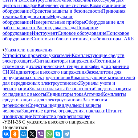
щитов и шкафов
Кабеленесущие системы
Коммутационное
оборудование
Средства защиты и безопасности
Приводная
техника
Конденсаторы
Модульное
оборудование
Измерительные приборы
Оборудование для
работ на высоте
Распродажа склада
Пожарное
оборудование
Инструмент
Силовое оборудование
Поисковое
оборудование
Системы и блоки питания, стабилизаторы, АКБ
-
Указатели напряжения
Устройство проверки указателей
Комплектующие средств
электрозащиты
Сигнализаторы напряжения
Лестницы и
стремянки диэлектрические
Стенды и шкафы для хранения
СИЗ
Индикаторы высокого напряжения
Заземлители для
передвижных электроустановок
Комплектующие заземлителей
для передвижных электроустановок
Журналы учета и
регистрации
Знаки и плакаты безопасности
Средства защиты
от падения с высоты
Индикаторы тока
Аптечки
Комплекты
средств защиты для электроустановок
Заземления
переносные
Средства индивидуальной защиты
человека
Защитные щиты, ограждения, накладки
Штанги
изолирующие
Устройство раскрепляющее
-
УВН-35 С указатель высокого напряжения
Поделиться