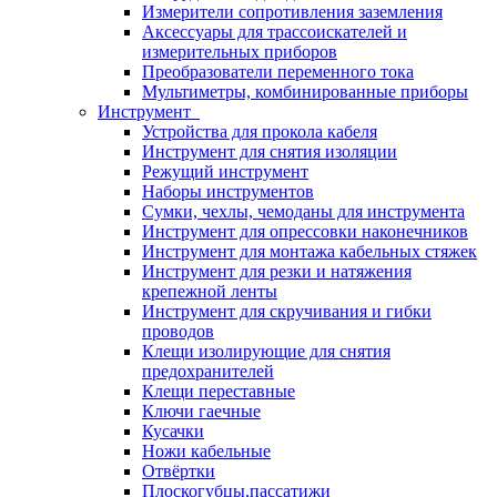
Измерители сопротивления заземления
Аксессуары для трассоискателей и
измерительных приборов
Преобразователи переменного тока
Мультиметры, комбинированные приборы
Инструмент
Устройства для прокола кабеля
Инструмент для снятия изоляции
Режущий инструмент
Наборы инструментов
Сумки, чехлы, чемоданы для инструмента
Инструмент для опрессовки наконечников
Инструмент для монтажа кабельных стяжек
Инструмент для резки и натяжения
крепежной ленты
Инструмент для скручивания и гибки
проводов
Клещи изолирующие для снятия
предохранителей
Клещи переставные
Ключи гаечные
Кусачки
Ножи кабельные
Отвёртки
Плоскогубцы,пассатижи