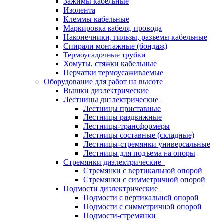
Зажимы кабельные
Изолента
Клеммы кабельные
Маркировка кабеля, провода
Наконечники, гильзы, разъемы кабельные
Спирали монтажные (бондаж)
Термоусадочные трубки
Хомуты, стяжки кабельные
Перчатки термоусаживаемые
Оборудование для работ на высоте
Вышки диэлектрические
Лестницы диэлектрические
Лестницы приставные
Лестницы раздвижные
Лестницы-трансформеры
Лестницы составные (складные)
Лестницы-стремянки универсальные
Лестницы для подъема на опоры
Стремянки диэлектрические
Стремянки с вертикальной опорой
Стремянки с симметричной опорой
Подмости диэлектрические
Подмости с вертикальной опорой
Подмости с симметричной опорой
Подмости-стремянки