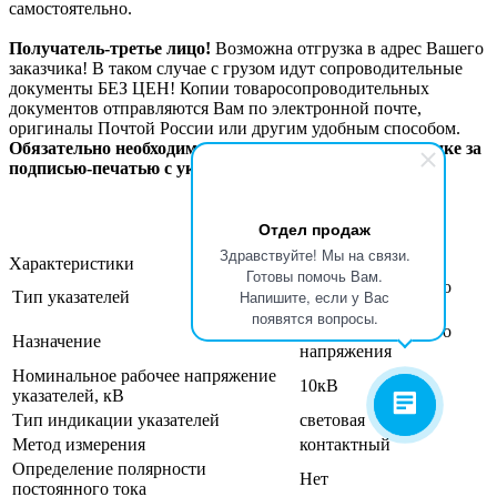
самостоятельно.
Получатель-третье лицо!
Возможна отгрузка в адрес Вашего
заказчика! В таком случае с грузом идут сопроводительные
документы БЕЗ ЦЕН! Копии товаросопроводительных
документов отправляются Вам по электронной почте,
оригиналы Почтой России или другим удобным способом.
Обязательно необходимо официальное письмо на бланке за
подписью-печатью с указанием данных по отгрузке.
Отдел продаж
Здравствуйте! Мы на связи.
Характеристики
Готовы помочь Вам.
Указатели высокого
Напишите, если у Вас
Тип указателей
напряжения
появятся вопросы.
Указатели высокого
Назначение
напряжения
Номинальное рабочее напряжение
10кВ
указателей, кВ
Тип индикации указателей
световая
Метод измерения
контактный
Определение полярности
Нет
постоянного тока