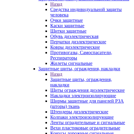
Назад
Средства индивидуальной защиты
человека
Очки защитные
Каски защитные
Щитки защитные
Обувь диэлектрическая
Перчатки диэлектрические
Ковры диэлектрические
Противогазы, Самоспасатели,
Респираторы
Жилеты сигнальные
Защитные щиты, ограждения, накладки
Назад
Защитные щиты, ограждения,
накладки
Щиты ограждения диэлектрические
Накладки электроизолирующие
Ширмы защитные для панелей РЗА
(шторы) ткань
Штендеры диэлектрические
Колпаки электроизолирующие
Ленты оградительные и сигнальные
Вехи пластиковые оградительные
Конусы дорожные сигнальные