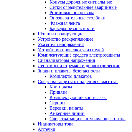
Конусы дорожные сигнальные
Сетки оградительные аварийные
Резиновые покрывала
Опознавательные столбики
Флажная лента
Барьеры безопасности
Штанги изолирующие
Устройство раскрепляющее
Указатели напряжения
Устройство проверки указателей
Комплектующие средств электрозащиты
Сигнализаторы напряжения
Лестницы и стремянки диэлектрические
Знаки и плакаты безопасности
Комплекты плакатов
Средства защиты от падения с высоты
Когти,лазы
Привязи
Комплектующие когти-лазы
Стропы
Веревки, канаты
Анкерные линии
Средства защиты втягивающего типа
Индикаторы тока
Аптечки