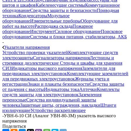
щитов и шкафов
Кабеленесущие системы
Коммутационное
оборудование
Средства защиты и безопасности
Приводная
техника
Конденсаторы
Модульное
оборудование
Измерительные приборы
Оборудование для
работ на высоте
Распродажа склада
Пожарное
оборудование
Инструмент
Силовое оборудование
Поисковое
оборудование
Системы и блоки питания, стабилизаторы, АКБ
-
Указатели напряжения
Устройство проверки указателей
Комплектующие средств
электрозащиты
Сигнализаторы напряжения
Лестницы и
стремянки диэлектрические
Стенды и шкафы для хранения
СИЗ
Индикаторы высокого напряжения
Заземлители для
передвижных электроустановок
Комплектующие заземлителей
для передвижных электроустановок
Журналы учета и
регистрации
Знаки и плакаты безопасности
Средства защиты
от падения с высоты
Индикаторы тока
Аптечки
Комплекты
средств защиты для электроустановок
Заземления
переносные
Средства индивидуальной защиты
человека
Защитные щиты, ограждения, накладки
Штанги
изолирующие
Устройство раскрепляющее
-
УВН-6-10 СИ (Аналог УВН-80-3М) указатель высокого
напряжения
Поделиться