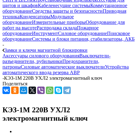
щитов и шкафов
Кабеленесущие системы
Коммутационное
оборудование
Средства защиты и безопасности
Приводная
техника
Конденсаторы
Модульное
оборудование
Измерительные приборы
Оборудование для
работ на высоте
Распродажа склада
Пожарное
оборудование
Инструмент
Силовое оборудование
Поисковое
оборудование
Системы и блоки питания, стабилизаторы, АКБ
-
Замки и ключи магнитной блокировки
Аксессуары силового оборудования
Выключатели-
разъединители, рубильники
Предохранители,
патроны
Силовые автоматические выключатели
Устройства
автоматического ввода резерва АВР
-
КЭЗ-1М 220В УХЛ2 электромагнитный ключ
Поделиться
КЭЗ-1М 220В УХЛ2
электромагнитный ключ