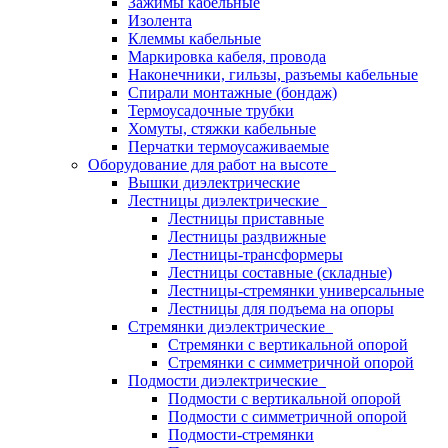
Зажимы кабельные
Изолента
Клеммы кабельные
Маркировка кабеля, провода
Наконечники, гильзы, разъемы кабельные
Спирали монтажные (бондаж)
Термоусадочные трубки
Хомуты, стяжки кабельные
Перчатки термоусаживаемые
Оборудование для работ на высоте
Вышки диэлектрические
Лестницы диэлектрические
Лестницы приставные
Лестницы раздвижные
Лестницы-трансформеры
Лестницы составные (складные)
Лестницы-стремянки универсальные
Лестницы для подъема на опоры
Стремянки диэлектрические
Стремянки с вертикальной опорой
Стремянки с симметричной опорой
Подмости диэлектрические
Подмости с вертикальной опорой
Подмости с симметричной опорой
Подмости-стремянки