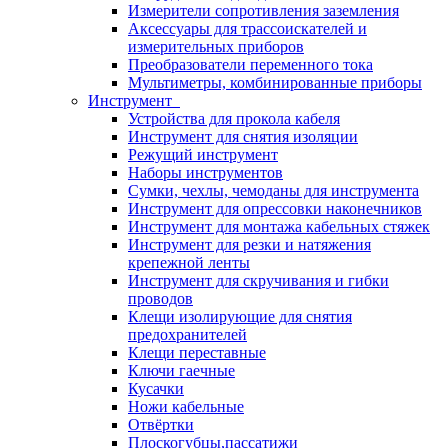
Измерители сопротивления заземления
Аксессуары для трассоискателей и
измерительных приборов
Преобразователи переменного тока
Мультиметры, комбинированные приборы
Инструмент
Устройства для прокола кабеля
Инструмент для снятия изоляции
Режущий инструмент
Наборы инструментов
Сумки, чехлы, чемоданы для инструмента
Инструмент для опрессовки наконечников
Инструмент для монтажа кабельных стяжек
Инструмент для резки и натяжения
крепежной ленты
Инструмент для скручивания и гибки
проводов
Клещи изолирующие для снятия
предохранителей
Клещи переставные
Ключи гаечные
Кусачки
Ножи кабельные
Отвёртки
Плоскогубцы,пассатижи