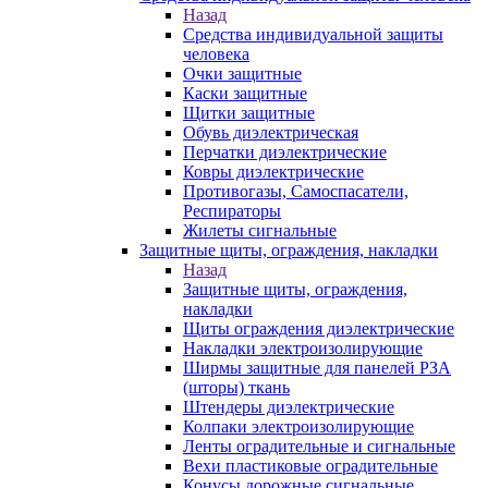
Назад
Средства индивидуальной защиты
человека
Очки защитные
Каски защитные
Щитки защитные
Обувь диэлектрическая
Перчатки диэлектрические
Ковры диэлектрические
Противогазы, Самоспасатели,
Респираторы
Жилеты сигнальные
Защитные щиты, ограждения, накладки
Назад
Защитные щиты, ограждения,
накладки
Щиты ограждения диэлектрические
Накладки электроизолирующие
Ширмы защитные для панелей РЗА
(шторы) ткань
Штендеры диэлектрические
Колпаки электроизолирующие
Ленты оградительные и сигнальные
Вехи пластиковые оградительные
Конусы дорожные сигнальные