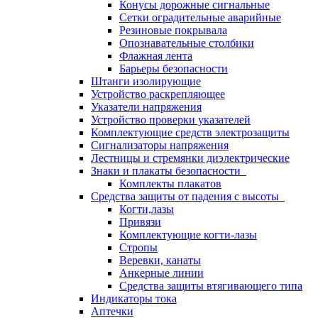
Конусы дорожные сигнальные
Сетки оградительные аварийные
Резиновые покрывала
Опознавательные столбики
Флажная лента
Барьеры безопасности
Штанги изолирующие
Устройство раскрепляющее
Указатели напряжения
Устройство проверки указателей
Комплектующие средств электрозащиты
Сигнализаторы напряжения
Лестницы и стремянки диэлектрические
Знаки и плакаты безопасности
Комплекты плакатов
Средства защиты от падения с высоты
Когти,лазы
Привязи
Комплектующие когти-лазы
Стропы
Веревки, канаты
Анкерные линии
Средства защиты втягивающего типа
Индикаторы тока
Аптечки