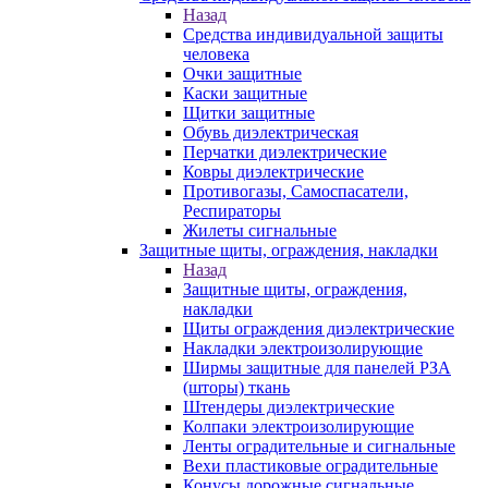
Назад
Средства индивидуальной защиты
человека
Очки защитные
Каски защитные
Щитки защитные
Обувь диэлектрическая
Перчатки диэлектрические
Ковры диэлектрические
Противогазы, Самоспасатели,
Респираторы
Жилеты сигнальные
Защитные щиты, ограждения, накладки
Назад
Защитные щиты, ограждения,
накладки
Щиты ограждения диэлектрические
Накладки электроизолирующие
Ширмы защитные для панелей РЗА
(шторы) ткань
Штендеры диэлектрические
Колпаки электроизолирующие
Ленты оградительные и сигнальные
Вехи пластиковые оградительные
Конусы дорожные сигнальные