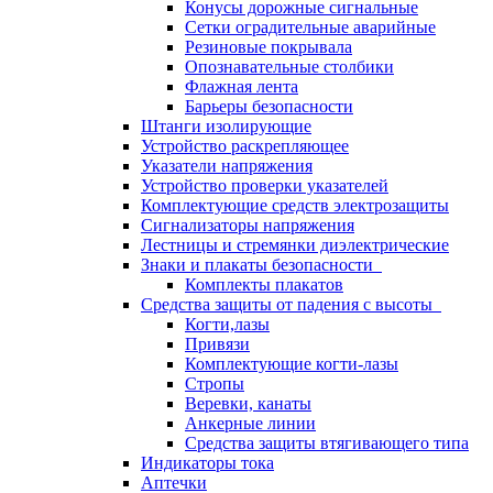
Конусы дорожные сигнальные
Сетки оградительные аварийные
Резиновые покрывала
Опознавательные столбики
Флажная лента
Барьеры безопасности
Штанги изолирующие
Устройство раскрепляющее
Указатели напряжения
Устройство проверки указателей
Комплектующие средств электрозащиты
Сигнализаторы напряжения
Лестницы и стремянки диэлектрические
Знаки и плакаты безопасности
Комплекты плакатов
Средства защиты от падения с высоты
Когти,лазы
Привязи
Комплектующие когти-лазы
Стропы
Веревки, канаты
Анкерные линии
Средства защиты втягивающего типа
Индикаторы тока
Аптечки