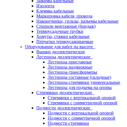
Зажимы кабельные
Изолента
Клеммы кабельные
Маркировка кабеля, провода
Наконечники, гильзы, разъемы кабельные
Спирали монтажные (бондаж)
Термоусадочные трубки
Хомуты, стяжки кабельные
Перчатки термоусаживаемые
Оборудование для работ на высоте
Вышки диэлектрические
Лестницы диэлектрические
Лестницы приставные
Лестницы раздвижные
Лестницы-трансформеры
Лестницы составные (складные)
Лестницы-стремянки универсальные
Лестницы для подъема на опоры
Стремянки диэлектрические
Стремянки с вертикальной опорой
Стремянки с симметричной опорой
Подмости диэлектрические
Подмости с вертикальной опорой
Подмости с симметричной опорой
Подмости-стремянки