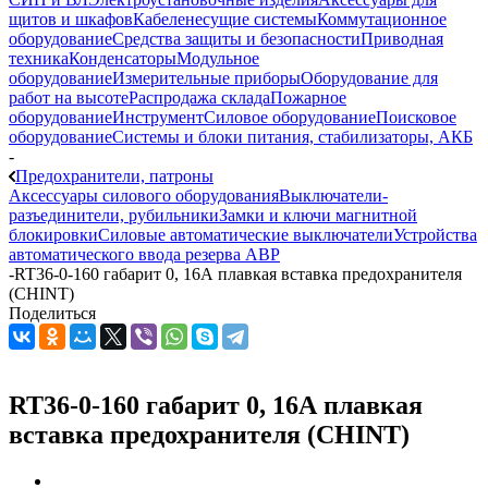
щитов и шкафов
Кабеленесущие системы
Коммутационное
оборудование
Средства защиты и безопасности
Приводная
техника
Конденсаторы
Модульное
оборудование
Измерительные приборы
Оборудование для
работ на высоте
Распродажа склада
Пожарное
оборудование
Инструмент
Силовое оборудование
Поисковое
оборудование
Системы и блоки питания, стабилизаторы, АКБ
-
Предохранители, патроны
Аксессуары силового оборудования
Выключатели-
разъединители, рубильники
Замки и ключи магнитной
блокировки
Силовые автоматические выключатели
Устройства
автоматического ввода резерва АВР
-
RT36-0-160 габарит 0, 16А плавкая вставка предохранителя
(CHINT)
Поделиться
RT36-0-160 габарит 0, 16А плавкая
вставка предохранителя (CHINT)