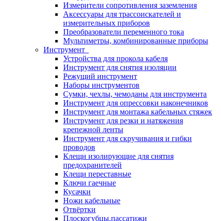
Измерители сопротивления заземления
Аксессуары для трассоискателей и
измерительных приборов
Преобразователи переменного тока
Мультиметры, комбинированные приборы
Инструмент
Устройства для прокола кабеля
Инструмент для снятия изоляции
Режущий инструмент
Наборы инструментов
Сумки, чехлы, чемоданы для инструмента
Инструмент для опрессовки наконечников
Инструмент для монтажа кабельных стяжек
Инструмент для резки и натяжения
крепежной ленты
Инструмент для скручивания и гибки
проводов
Клещи изолирующие для снятия
предохранителей
Клещи переставные
Ключи гаечные
Кусачки
Ножи кабельные
Отвёртки
Плоскогубцы,пассатижи