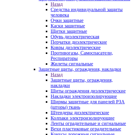
Назад
Средства индивидуальной защиты
человека
Очки защитные
Каски защитные
Щитки защитные
Обувь диэлектрическая
Перчатки диэлектрические
Ковры диэлектрические
Противогазы, Самоспасатели,
Респираторы
Жилеты сигнальные
Защитные щиты, ограждения, накладки
Назад
Защитные щиты, ограждения,
накладки
Щиты ограждения диэлектрические
Накладки электроизолирующие
Ширмы защитные для панелей РЗА
(шторы) ткань
Штендеры диэлектрические
Колпаки электроизолирующие
Ленты оградительные и сигнальные
Вехи пластиковые оградительные
Конусы дорожные сигнальные