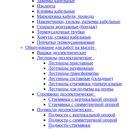
Зажимы кабельные
Изолента
Клеммы кабельные
Маркировка кабеля, провода
Наконечники, гильзы, разъемы кабельные
Спирали монтажные (бондаж)
Термоусадочные трубки
Хомуты, стяжки кабельные
Перчатки термоусаживаемые
Оборудование для работ на высоте
Вышки диэлектрические
Лестницы диэлектрические
Лестницы приставные
Лестницы раздвижные
Лестницы-трансформеры
Лестницы составные (складные)
Лестницы-стремянки универсальные
Лестницы для подъема на опоры
Стремянки диэлектрические
Стремянки с вертикальной опорой
Стремянки с симметричной опорой
Подмости диэлектрические
Подмости с вертикальной опорой
Подмости с симметричной опорой
Подмости-стремянки