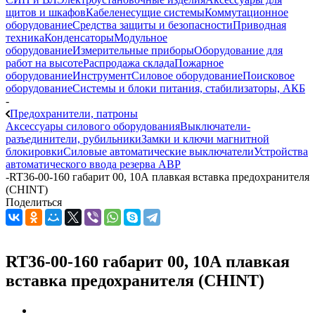
щитов и шкафов
Кабеленесущие системы
Коммутационное
оборудование
Средства защиты и безопасности
Приводная
техника
Конденсаторы
Модульное
оборудование
Измерительные приборы
Оборудование для
работ на высоте
Распродажа склада
Пожарное
оборудование
Инструмент
Силовое оборудование
Поисковое
оборудование
Системы и блоки питания, стабилизаторы, АКБ
-
Предохранители, патроны
Аксессуары силового оборудования
Выключатели-
разъединители, рубильники
Замки и ключи магнитной
блокировки
Силовые автоматические выключатели
Устройства
автоматического ввода резерва АВР
-
RT36-00-160 габарит 00, 10А плавкая вставка предохранителя
(CHINT)
Поделиться
RT36-00-160 габарит 00, 10А плавкая
вставка предохранителя (CHINT)