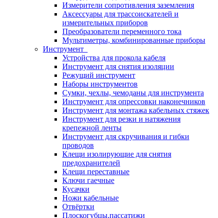
Измерители сопротивления заземления
Аксессуары для трассоискателей и
измерительных приборов
Преобразователи переменного тока
Мультиметры, комбинированные приборы
Инструмент
Устройства для прокола кабеля
Инструмент для снятия изоляции
Режущий инструмент
Наборы инструментов
Сумки, чехлы, чемоданы для инструмента
Инструмент для опрессовки наконечников
Инструмент для монтажа кабельных стяжек
Инструмент для резки и натяжения
крепежной ленты
Инструмент для скручивания и гибки
проводов
Клещи изолирующие для снятия
предохранителей
Клещи переставные
Ключи гаечные
Кусачки
Ножи кабельные
Отвёртки
Плоскогубцы,пассатижи