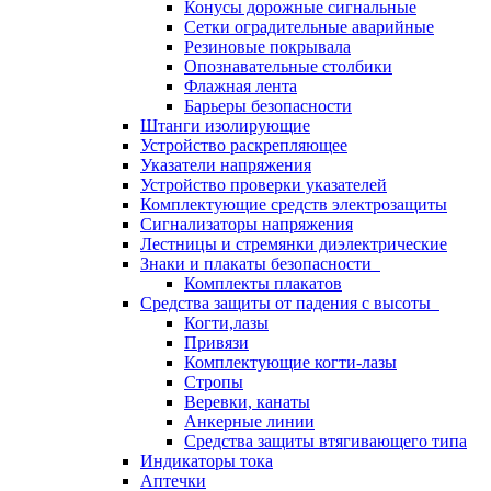
Конусы дорожные сигнальные
Сетки оградительные аварийные
Резиновые покрывала
Опознавательные столбики
Флажная лента
Барьеры безопасности
Штанги изолирующие
Устройство раскрепляющее
Указатели напряжения
Устройство проверки указателей
Комплектующие средств электрозащиты
Сигнализаторы напряжения
Лестницы и стремянки диэлектрические
Знаки и плакаты безопасности
Комплекты плакатов
Средства защиты от падения с высоты
Когти,лазы
Привязи
Комплектующие когти-лазы
Стропы
Веревки, канаты
Анкерные линии
Средства защиты втягивающего типа
Индикаторы тока
Аптечки