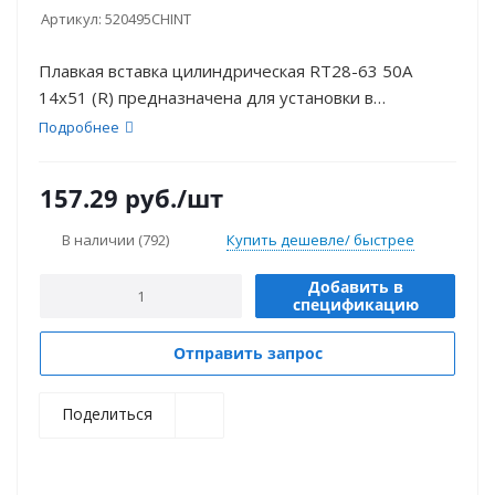
Артикул:
520495CHINT
Плавкая вставка цилиндрическая RT28-63 50A
14х51 (R) предназначена для установки в
предохранители и применения в сетях
Подробнее
переменного и постоянного тока.
157.29
руб.
/шт
В наличии
(792)
Купить дешевле/ быстрее
Добавить в
спецификацию
Отправить запрос
Поделиться