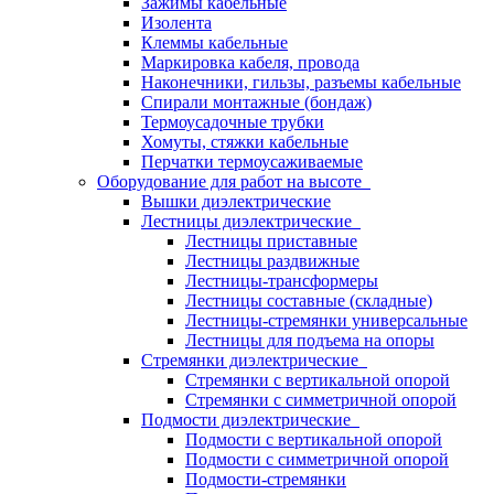
Зажимы кабельные
Изолента
Клеммы кабельные
Маркировка кабеля, провода
Наконечники, гильзы, разъемы кабельные
Спирали монтажные (бондаж)
Термоусадочные трубки
Хомуты, стяжки кабельные
Перчатки термоусаживаемые
Оборудование для работ на высоте
Вышки диэлектрические
Лестницы диэлектрические
Лестницы приставные
Лестницы раздвижные
Лестницы-трансформеры
Лестницы составные (складные)
Лестницы-стремянки универсальные
Лестницы для подъема на опоры
Стремянки диэлектрические
Стремянки с вертикальной опорой
Стремянки с симметричной опорой
Подмости диэлектрические
Подмости с вертикальной опорой
Подмости с симметричной опорой
Подмости-стремянки