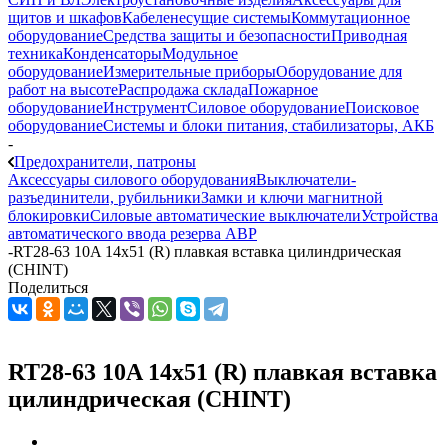
щитов и шкафов
Кабеленесущие системы
Коммутационное
оборудование
Средства защиты и безопасности
Приводная
техника
Конденсаторы
Модульное
оборудование
Измерительные приборы
Оборудование для
работ на высоте
Распродажа склада
Пожарное
оборудование
Инструмент
Силовое оборудование
Поисковое
оборудование
Системы и блоки питания, стабилизаторы, АКБ
-
Предохранители, патроны
Аксессуары силового оборудования
Выключатели-
разъединители, рубильники
Замки и ключи магнитной
блокировки
Силовые автоматические выключатели
Устройства
автоматического ввода резерва АВР
-
RT28-63 10A 14х51 (R) плавкая вставка цилиндрическая
(CHINT)
Поделиться
RT28-63 10A 14х51 (R) плавкая вставка
цилиндрическая (CHINT)