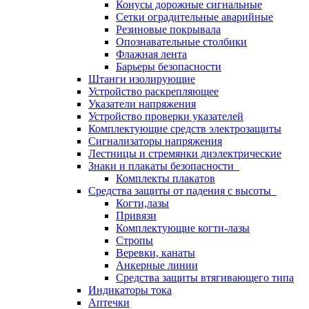
Конусы дорожные сигнальные
Сетки оградительные аварийные
Резиновые покрывала
Опознавательные столбики
Флажная лента
Барьеры безопасности
Штанги изолирующие
Устройство раскрепляющее
Указатели напряжения
Устройство проверки указателей
Комплектующие средств электрозащиты
Сигнализаторы напряжения
Лестницы и стремянки диэлектрические
Знаки и плакаты безопасности
Комплекты плакатов
Средства защиты от падения с высоты
Когти,лазы
Привязи
Комплектующие когти-лазы
Стропы
Веревки, канаты
Анкерные линии
Средства защиты втягивающего типа
Индикаторы тока
Аптечки