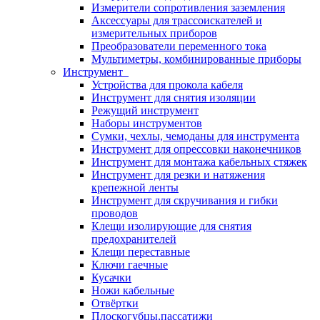
Измерители сопротивления заземления
Аксессуары для трассоискателей и
измерительных приборов
Преобразователи переменного тока
Мультиметры, комбинированные приборы
Инструмент
Устройства для прокола кабеля
Инструмент для снятия изоляции
Режущий инструмент
Наборы инструментов
Сумки, чехлы, чемоданы для инструмента
Инструмент для опрессовки наконечников
Инструмент для монтажа кабельных стяжек
Инструмент для резки и натяжения
крепежной ленты
Инструмент для скручивания и гибки
проводов
Клещи изолирующие для снятия
предохранителей
Клещи переставные
Ключи гаечные
Кусачки
Ножи кабельные
Отвёртки
Плоскогубцы,пассатижи