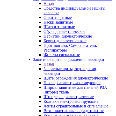
Назад
Средства индивидуальной защиты
человека
Очки защитные
Каски защитные
Щитки защитные
Обувь диэлектрическая
Перчатки диэлектрические
Ковры диэлектрические
Противогазы, Самоспасатели,
Респираторы
Жилеты сигнальные
Защитные щиты, ограждения, накладки
Назад
Защитные щиты, ограждения,
накладки
Щиты ограждения диэлектрические
Накладки электроизолирующие
Ширмы защитные для панелей РЗА
(шторы) ткань
Штендеры диэлектрические
Колпаки электроизолирующие
Ленты оградительные и сигнальные
Вехи пластиковые оградительные
Конусы дорожные сигнальные