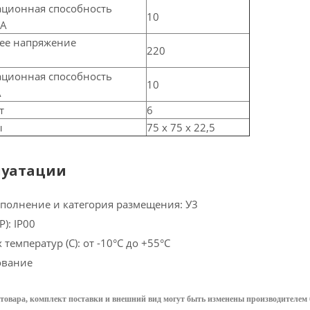
ационная способность
10
кА
ее напряжение
220
ационная способность
10
А
т
6
ы
75 х 75 х 22,5
луатации
полнение и категория размещения: У3
): IP00
температур (С): от -10°С до +55°С
ование
товара, комплект поставки и внешний вид могут быть изменены производителем 