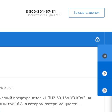
8 800-301-67-31
Заказать звонок
Звоните с 8:30 до 17:30
0
0
763КЭАЗ
0
еский предохранитель НПН2-60-16А-У3-КЭАЗ на
ый ток 16 А, в котором потери мощности
 6 Вт., используется в качестве плавкой вставки в