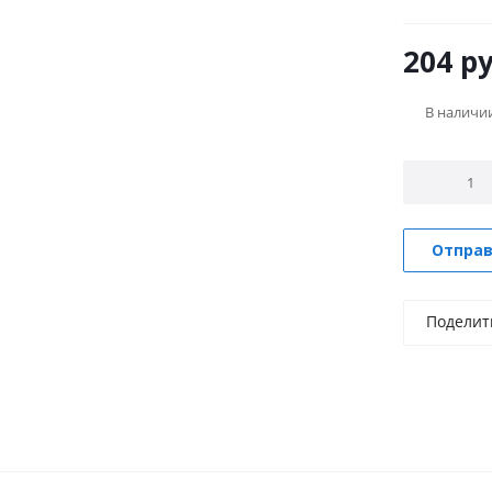
электричес
204
ру
В наличи
Отправ
Поделит