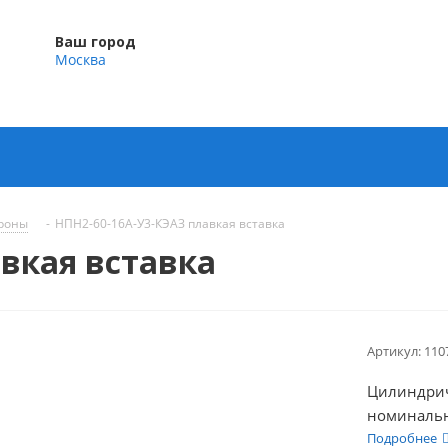
Ваш город
Москва
троны
-
НПН2-60-16А-У3-КЭАЗ плавкая вставка
вкая вставка
Артикул:
110
Цилиндрич
номинальн
составляют
Подробнее