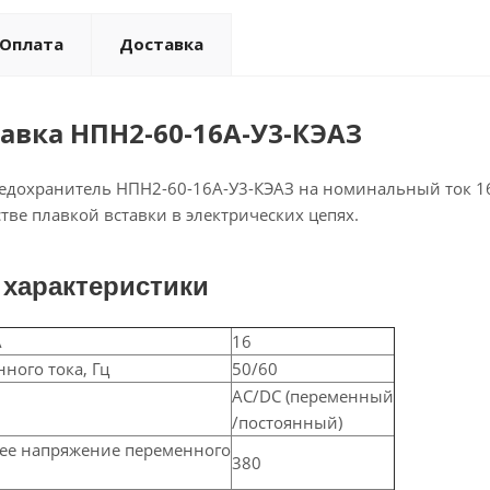
Оплата
Доставка
авка НПН2-60-16А-У3-КЭАЗ
дохранитель НПН2-60-16А-У3-КЭАЗ на номинальный ток 16 А
стве плавкой вставки в электрических цепях.
 характеристики
А
16
нного тока, Гц
50/60
AC/DC (переменный
/постоянный)
ее напряжение переменного
380