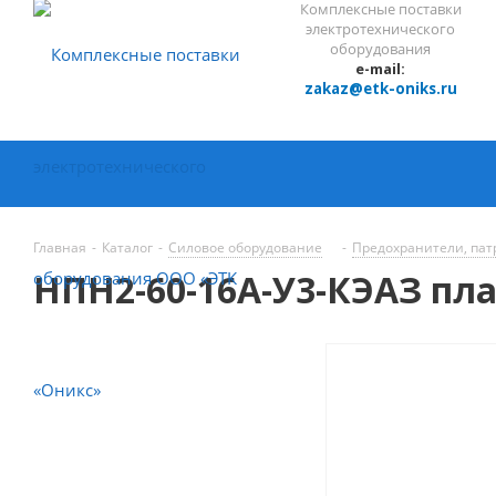
Комплексные поставки
электротехнического
оборудования
e-mail:
zakaz@etk-oniks.ru
Главная
-
Каталог
-
Силовое оборудование
-
Предохранители, па
НПН2-60-16А-У3-КЭАЗ пла