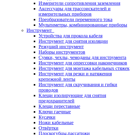
Измерители сопротивления заземления
Аксессуары для трассоискателей и
измерительных приборов
Преобразователи переменного тока
Мультиметры, комбинированные приборы
Инструмент
Устройства для прокола кабеля
Инструмент для снятия изоляции
Режущий инструмент
Наборы инструментов
Сумки, чехлы, чемоданы для инструмента
Инструмент для опрессовки наконечников
Инструмент для монтажа кабельных стяжек
Инструмент для резки и натяжения
крепежной ленты
Инструмент для скручивания и гибки
проводов
Клещи изолирующие для снятия
предохранителей
Клещи переставные
Ключи гаечные
Кусачки
Ножи кабельные
Отвёртки
Плоскогубцы,пассатижи