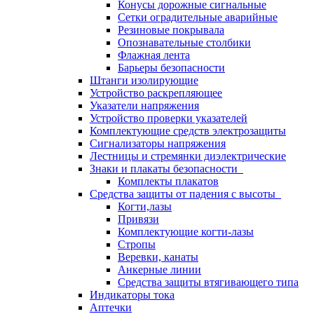
Конусы дорожные сигнальные
Сетки оградительные аварийные
Резиновые покрывала
Опознавательные столбики
Флажная лента
Барьеры безопасности
Штанги изолирующие
Устройство раскрепляющее
Указатели напряжения
Устройство проверки указателей
Комплектующие средств электрозащиты
Сигнализаторы напряжения
Лестницы и стремянки диэлектрические
Знаки и плакаты безопасности
Комплекты плакатов
Средства защиты от падения с высоты
Когти,лазы
Привязи
Комплектующие когти-лазы
Стропы
Веревки, канаты
Анкерные линии
Средства защиты втягивающего типа
Индикаторы тока
Аптечки