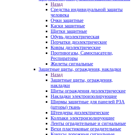
Назад
Средства индивидуальной защиты
человека
Очки защитные
Каски защитные
Щитки защитные
Обувь диэлектрическая
Перчатки диэлектрические
Ковры диэлектрические
Противогазы, Самоспасатели,
Респираторы
Жилеты сигнальные
Защитные щиты, ограждения, накладки
Назад
Защитные щиты, ограждения,
накладки
Щиты ограждения диэлектрические
Накладки электроизолирующие
Ширмы защитные для панелей РЗА
(шторы) ткань
Штендеры диэлектрические
Колпаки электроизолирующие
Ленты оградительные и сигнальные
Вехи пластиковые оградительные
Конусы дорожные сигнальные