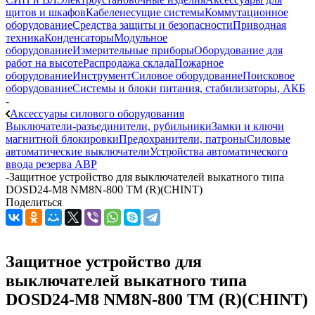
щитов и шкафов
Кабеленесущие системы
Коммутационное
оборудование
Средства защиты и безопасности
Приводная
техника
Конденсаторы
Модульное
оборудование
Измерительные приборы
Оборудование для
работ на высоте
Распродажа склада
Пожарное
оборудование
Инструмент
Силовое оборудование
Поисковое
оборудование
Системы и блоки питания, стабилизаторы, АКБ
-
Аксессуары силового оборудования
Выключатели-разъединители, рубильники
Замки и ключи
магнитной блокировки
Предохранители, патроны
Силовые
автоматические выключатели
Устройства автоматического
ввода резерва АВР
-
Защитное устройство для выключателей выкатного типа
DOSD24-M8 NM8N-800 ТМ (R)(CHINT)
Поделиться
Защитное устройство для
выключателей выкатного типа
DOSD24-M8 NM8N-800 ТМ (R)(CHINT)