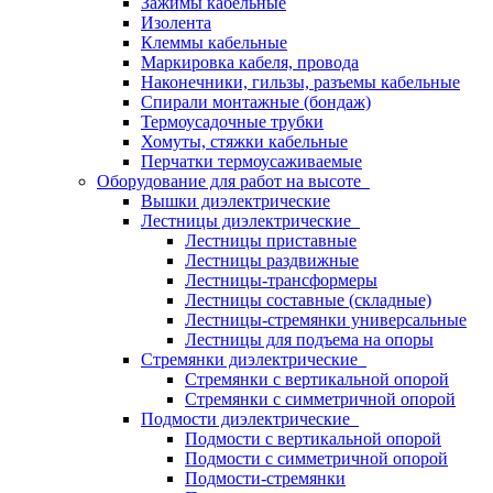
Зажимы кабельные
Изолента
Клеммы кабельные
Маркировка кабеля, провода
Наконечники, гильзы, разъемы кабельные
Спирали монтажные (бондаж)
Термоусадочные трубки
Хомуты, стяжки кабельные
Перчатки термоусаживаемые
Оборудование для работ на высоте
Вышки диэлектрические
Лестницы диэлектрические
Лестницы приставные
Лестницы раздвижные
Лестницы-трансформеры
Лестницы составные (складные)
Лестницы-стремянки универсальные
Лестницы для подъема на опоры
Стремянки диэлектрические
Стремянки с вертикальной опорой
Стремянки с симметричной опорой
Подмости диэлектрические
Подмости с вертикальной опорой
Подмости с симметричной опорой
Подмости-стремянки