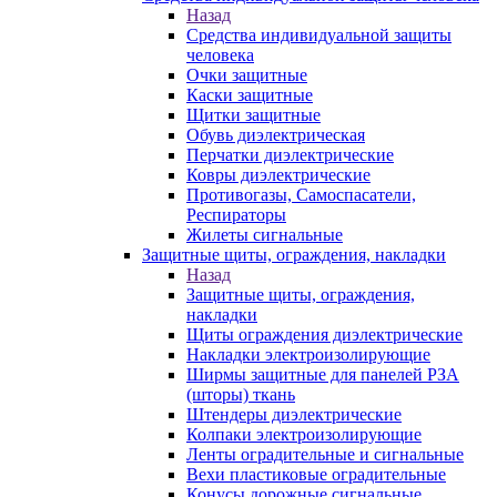
Назад
Средства индивидуальной защиты
человека
Очки защитные
Каски защитные
Щитки защитные
Обувь диэлектрическая
Перчатки диэлектрические
Ковры диэлектрические
Противогазы, Самоспасатели,
Респираторы
Жилеты сигнальные
Защитные щиты, ограждения, накладки
Назад
Защитные щиты, ограждения,
накладки
Щиты ограждения диэлектрические
Накладки электроизолирующие
Ширмы защитные для панелей РЗА
(шторы) ткань
Штендеры диэлектрические
Колпаки электроизолирующие
Ленты оградительные и сигнальные
Вехи пластиковые оградительные
Конусы дорожные сигнальные