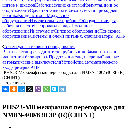
щитов и шкафов
Кабеленесущие системы
Коммутационное
оборудование
Средства защиты и безопасности
Приводная
техника
Конденсаторы
Модульное
оборудование
Измерительные приборы
Оборудование для
работ на высоте
Распродажа склада
Пожарное
оборудование
Инструмент
Силовое оборудование
Поисковое
оборудование
Системы и блоки питания, стабилизаторы, АКБ
-
Аксессуары силового оборудования
Выключатели-разъединители, рубильники
Замки и ключи
магнитной блокировки
Предохранители, патроны
Силовые
автоматические выключатели
Устройства автоматического
ввода резерва АВР
-
PHS23-M8 межфазная перегородка для NM8N-400/630 3P (R)
(CHINT)
Поделиться
PHS23-M8 межфазная перегородка для
NM8N-400/630 3P (R)(CHINT)