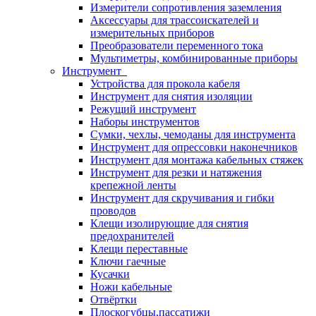
Измерители сопротивления заземления
Аксессуары для трассоискателей и
измерительных приборов
Преобразователи переменного тока
Мультиметры, комбинированные приборы
Инструмент
Устройства для прокола кабеля
Инструмент для снятия изоляции
Режущий инструмент
Наборы инструментов
Сумки, чехлы, чемоданы для инструмента
Инструмент для опрессовки наконечников
Инструмент для монтажа кабельных стяжек
Инструмент для резки и натяжения
крепежной ленты
Инструмент для скручивания и гибки
проводов
Клещи изолирующие для снятия
предохранителей
Клещи переставные
Ключи гаечные
Кусачки
Ножи кабельные
Отвёртки
Плоскогубцы,пассатижи