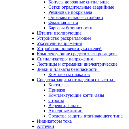
Конусы дорожные сигнальные
Сетки оградительные аварийные
Резиновые покрывала
Опознавательные столбики
Флажная лента
Барьеры безопасности
Штанги изолирующие
Устройство раскрепляющее
Указатели напряжения
Устройство проверки указателей
Комплектующие средств электрозащиты
Сигнализаторы напряжения
Лестницы и стремянки диэлектрические
Знаки и плакаты безопасности
Комплекты плакатов
Средства защиты от падения с высоты
Когти,лазы
Привязи
Комплектующие когти-лазы
Стропы
Веревки, канаты
Анкерные линии
Средства защиты втягивающего типа
Индикаторы тока
Аптечки