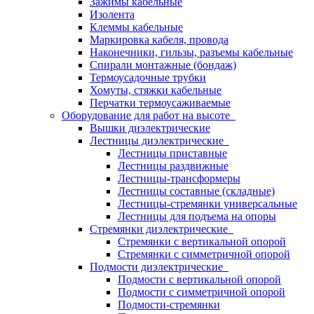
Зажимы кабельные
Изолента
Клеммы кабельные
Маркировка кабеля, провода
Наконечники, гильзы, разъемы кабельные
Спирали монтажные (бондаж)
Термоусадочные трубки
Хомуты, стяжки кабельные
Перчатки термоусаживаемые
Оборудование для работ на высоте
Вышки диэлектрические
Лестницы диэлектрические
Лестницы приставные
Лестницы раздвижные
Лестницы-трансформеры
Лестницы составные (складные)
Лестницы-стремянки универсальные
Лестницы для подъема на опоры
Стремянки диэлектрические
Стремянки с вертикальной опорой
Стремянки с симметричной опорой
Подмости диэлектрические
Подмости с вертикальной опорой
Подмости с симметричной опорой
Подмости-стремянки