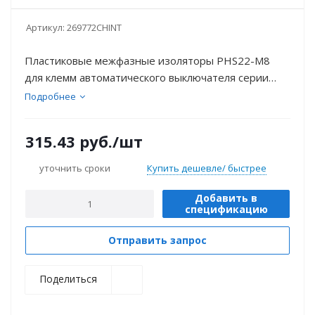
Артикул:
269772CHINT
Пластиковые межфазные изоляторы PHS22-M8
для клемм автоматического выключателя серии
NM8N являются запасной частью и в ходят в
Подробнее
комплект поставки автоматического выключателя.
315.43
руб.
/шт
уточнить сроки
Купить дешевле/ быстрее
Добавить в
спецификацию
Отправить запрос
Поделиться