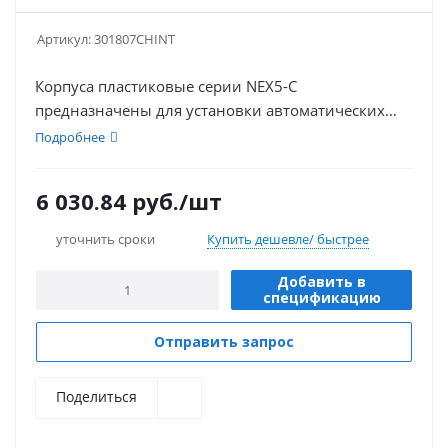
Артикул:
301807CHINT
Корпуса пластиковые серии NEX5-C
предназначены для установки автоматических
выключателей, УЗО, АВДТ и прочих модульных
Подробнее
устройств DIN-реечного крепления.
6 030.84
руб.
/шт
уточнить сроки
Купить дешевле/ быстрее
Добавить в
спецификацию
Отправить запрос
Поделиться