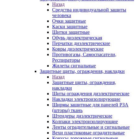
Назад
Средства индивидуальной защиты
человека
Очки защитные
Каски защитные
Щитки защитные
Обувь диэлектрическая
Перчатки диэлектрические
Ковры диэлектрические
Противогазы, Самоспасатели,
Респираторы
Жилеты сигнальные
Защитные щиты, ограждения, накладки
Назад
Защитные щиты, ограждения,
накладки
Щиты ограждения диэлектрические
Накладки электроизолирующие
Ширмы защитные для панелей РЗА
(шторы) ткань
Штендеры диэлектрические
Колпаки электроизолирующие
Ленты оградительные и сигнальные
Вехи пластиковые оградительные
Конусы дорожные сигнальные