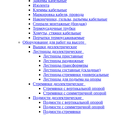
Зажимы кабельные
Изолента
Клеммы кабельные
Маркировка кабеля, провода
Наконечники, гильзы, разъемы кабельные
Спирали монтажные (бондаж)
Термоусадочные трубки
Хомуты, стяжки кабельные
Перчатки термоусаживаемые
Оборудование для работ на высоте
Вышки диэлектрические
Лестницы диэлектрические
Лестницы приставные
Лестницы раздвижные
Лестницы-трансформеры
Лестницы составные (складные)
Лестницы-стремянки универсальные
Лестницы для подъема на опоры
Стремянки диэлектрические
Стремянки с вертикальной опорой
Стремянки с симметричной опорой
Подмости диэлектрические
Подмости с вертикальной опорой
Подмости с симметричной опорой
Подмости-стремянки