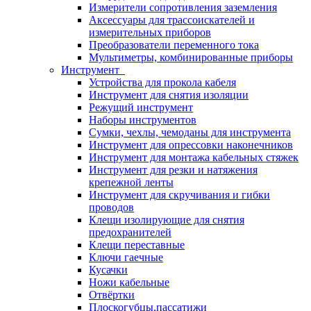
Измерители сопротивления заземления
Аксессуары для трассоискателей и
измерительных приборов
Преобразователи переменного тока
Мультиметры, комбинированные приборы
Инструмент
Устройства для прокола кабеля
Инструмент для снятия изоляции
Режущий инструмент
Наборы инструментов
Сумки, чехлы, чемоданы для инструмента
Инструмент для опрессовки наконечников
Инструмент для монтажа кабельных стяжек
Инструмент для резки и натяжения
крепежной ленты
Инструмент для скручивания и гибки
проводов
Клещи изолирующие для снятия
предохранителей
Клещи переставные
Ключи гаечные
Кусачки
Ножи кабельные
Отвёртки
Плоскогубцы,пассатижи