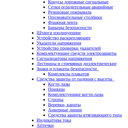
Конусы дорожные сигнальные
Сетки оградительные аварийные
Резиновые покрывала
Опознавательные столбики
Флажная лента
Барьеры безопасности
Штанги изолирующие
Устройство раскрепляющее
Указатели напряжения
Устройство проверки указателей
Комплектующие средств электрозащиты
Сигнализаторы напряжения
Лестницы и стремянки диэлектрические
Знаки и плакаты безопасности
Комплекты плакатов
Средства защиты от падения с высоты
Когти,лазы
Привязи
Комплектующие когти-лазы
Стропы
Веревки, канаты
Анкерные линии
Средства защиты втягивающего типа
Индикаторы тока
Аптечки