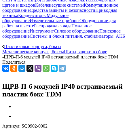
щитов и шкафов
Кабеленесущие системы
Коммутационное
оборудование
Средства защиты и безопасности
Приводная
техника
Конденсаторы
Модульное
оборудование
Измерительные приборы
Оборудование для
работ на высоте
Распродажа склада
Пожарное
оборудование
Инструмент
Силовое оборудование
Поисковое
оборудование
Системы и блоки питания, стабилизаторы, АКБ
-
Пластиковые корпуса, боксы
Металлические корпуса, боксы
Щиты, ящики в сборе
-
ЩРВ-П-6 модулей IP40 встраиваемый пластик бокс TDM
Поделиться
ЩРВ-П-6 модулей IP40 встраиваемый
пластик бокс TDM
Артикул:
SQ0902-0002