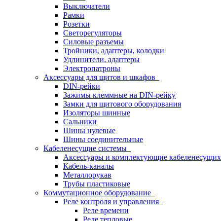
Выключатели
Рамки
Розетки
Светорегуляторы
Силовые разъемы
Тройники, адаптеры, колодки
Удлинители, адаптеры
Электропатроны
Аксессуары для щитов и шкафов
DIN-рейки
Зажимы клеммные на DIN-рейку
Замки для щитового оборудования
Изоляторы шинные
Сальники
Шины нулевые
Шины соединительные
Кабеленесущие системы
Аксессуары и комплектующие кабеленесущих
Кабель-каналы
Металлорукав
Трубы пластиковые
Коммутационное оборудование
Реле контроля и управления
Реле времени
Реле тепловые