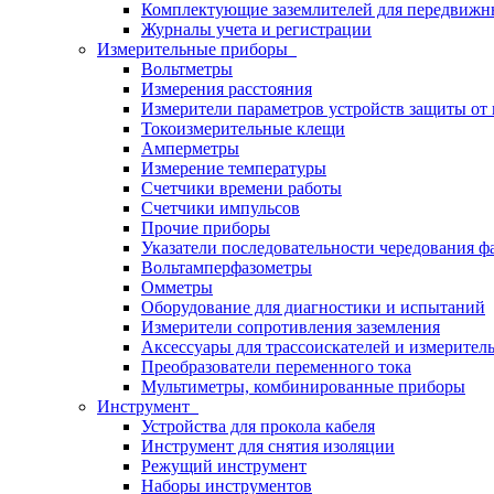
Комплектующие заземлителей для передвижн
Журналы учета и регистрации
Измерительные приборы
Вольтметры
Измерения расстояния
Измерители параметров устройств защиты о
Токоизмерительные клещи
Амперметры
Измерение температуры
Счетчики времени работы
Счетчики импульсов
Прочие приборы
Указатели последовательности чередования ф
Вольтамперфазометры
Омметры
Оборудование для диагностики и испытаний
Измерители сопротивления заземления
Аксессуары для трассоискателей и измерител
Преобразователи переменного тока
Мультиметры, комбинированные приборы
Инструмент
Устройства для прокола кабеля
Инструмент для снятия изоляции
Режущий инструмент
Наборы инструментов