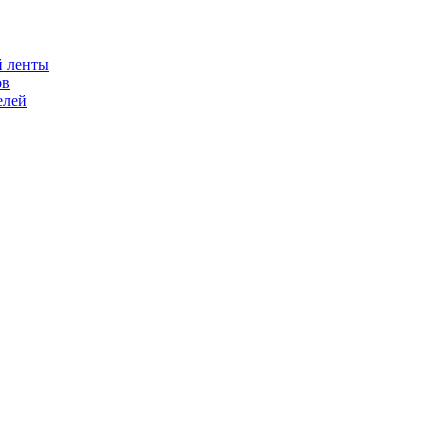
й ленты
ов
елей