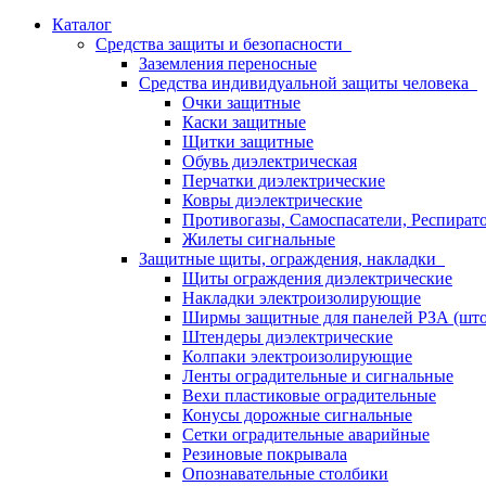
Каталог
Средства защиты и безопасности
Заземления переносные
Средства индивидуальной защиты человека
Очки защитные
Каски защитные
Щитки защитные
Обувь диэлектрическая
Перчатки диэлектрические
Ковры диэлектрические
Противогазы, Самоспасатели, Респират
Жилеты сигнальные
Защитные щиты, ограждения, накладки
Щиты ограждения диэлектрические
Накладки электроизолирующие
Ширмы защитные для панелей РЗА (што
Штендеры диэлектрические
Колпаки электроизолирующие
Ленты оградительные и сигнальные
Вехи пластиковые оградительные
Конусы дорожные сигнальные
Сетки оградительные аварийные
Резиновые покрывала
Опознавательные столбики