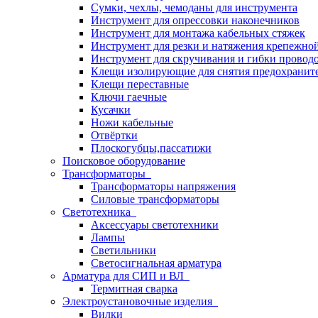
Сумки, чехлы, чемоданы для инструмента
Инструмент для опрессовки наконечников
Инструмент для монтажа кабельных стяжек
Инструмент для резки и натяжения крепежно
Инструмент для скручивания и гибки провод
Клещи изолирующие для снятия предохранит
Клещи переставные
Ключи гаечные
Кусачки
Ножи кабельные
Отвёртки
Плоскогубцы,пассатижи
Поисковое оборудование
Трансформаторы
Трансформаторы напряжения
Силовые трансформаторы
Светотехника
Аксессуары светотехники
Лампы
Светильники
Светосигнальная арматура
Арматура для СИП и ВЛ
Термитная сварка
Электроустановочные изделия
Вилки