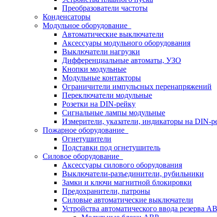
Преобразователи частоты
Конденсаторы
Модульное оборудование
Автоматические выключатели
Аксессуары модульного оборудования
Выключатели нагрузки
Дифференциальные автоматы, УЗО
Кнопки модульные
Модульные контакторы
Ограничители импульсных перенапряжений
Переключатели модульные
Розетки на DIN-рейку
Сигнальные лампы модульные
Измерители, указатели, индикаторы на DIN-р
Пожарное оборудование
Огнетушители
Подставки под огнетушитель
Силовое оборудование
Аксессуары силового оборудования
Выключатели-разъединители, рубильники
Замки и ключи магнитной блокировки
Предохранители, патроны
Силовые автоматические выключатели
Устройства автоматического ввода резерва 