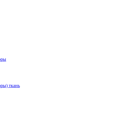
оры
ры) ткань