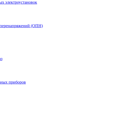
ых электроустановок
т перенапряжений (ОПН)
аз
ьных приборов