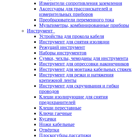
Измерители сопротивления заземления
Аксессуары для трассоискателей и
измерительных приборов
Преобразователи переменного тока
Мультиметры, комбинированные приборы
Инструмент
Устройства для прокола кабеля
Инструмент для снятия изоляции
Режущий инструмент
Наборы инструментов
Сумки, чехлы, чемоданы для инструмента
Инструмент для опрессовки наконечников
Инструмент для монтажа кабельных стяжек
Инструмент для резки и натяжения
крепежной ленты
Инструмент для скручивания и гибки
проводов
Клещи изолирующие для снятия
предохранителей
Клещи переставные
Ключи гаечные
Кусачки
Ножи кабельные
Отвёртки
Плоскогубцы,пассатижи