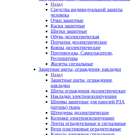
Назад
Средства индивидуальной защиты
человека
Очки защитные
Каски защитные
Щитки защитные
Обувь диэлектрическая
Перчатки диэлектрические
Ковры диэлектрические
Противогазы, Самоспасатели,
Респираторы
Жилеты сигнальные
Защитные щиты, ограждения, накладки
Назад
Защитные щиты, ограждения,
накладки
Щиты ограждения диэлектрические
Накладки электроизолирующие
Ширмы защитные для панелей РЗА
(шторы) ткань
Штендеры диэлектрические
Колпаки электроизолирующие
Ленты оградительные и сигнальные
Вехи пластиковые оградительные
Конусы дорожные сигнальные