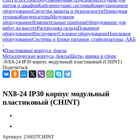
щитов и шкафов
Кабеленесущие системы
Коммутационное
оборудование
Средства защиты и безопасности
Приводная
техника
Конденсаторы
Модульное
оборудование
Измерительные приборы
Оборудование для
работ на высоте
Распродажа склада
Пожарное
оборудование
Инструмент
Силовое оборудование
Поисковое
оборудование
Системы и блоки питания, стабилизаторы, АКБ
-
Пластиковые корпуса, боксы
Металлические корпуса, боксы
Щиты, ящики в сборе
-
NX8-24 IP30 корпус модульный пластиковый (CHINT)
Поделиться
NX8-24 IP30 корпус модульный
пластиковый (CHINT)
Артикул:
216037CHINT