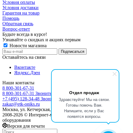
Условия оплаты
Условия доставки
Гарантия на товар
Помощь
Обратная связь
Вопрос-ответ
Будьте всегда в курсе!
Узнавайте о скидках и акциях первым
Новости магазина
Оставайтесь на связи
Вконтакте
Яндекс.Дзен
Наши контакты
8 800-301-67-31
Отдел продаж
8 800-301-67-31
Звоните с 9:00 до 17:00
+7 (495) 128-34-48
Звоните с 8:30 до 17:30
Здравствуйте! Мы на связи.
zakaz@etk-oniks.ru
Готовы помочь Вам.
Москва, ул. Кетчерская,13
Напишите, если у Вас
2008-2026 © Интернет-магазин электротехнического
появятся вопросы.
оборудования
Версия для печати