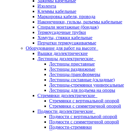
Зажимы кабельные
Изолента
Клеммы кабельные
Маркировка кабеля, провода
Наконечники, гильзы, разъемы кабельные
Спирали монтажные (бондаж)
Термоусадочные трубки
Хомуты, стяжки кабельные
Перчатки термоусаживаемые
Оборудование для работ на высоте
Вышки диэлектрические
Лестницы диэлектрические
Лестницы приставные
Лестницы раздвижные
Лестницы-трансформеры
Лестницы составные (складные)
Лестницы-стремянки универсальные
Лестницы для подъема на опоры
Стремянки диэлектрические
Стремянки с вертикальной опорой
Стремянки с симметричной опорой
Подмости диэлектрические
Подмости с вертикальной опорой
Подмости с симметричной опорой
Подмости-стремянки