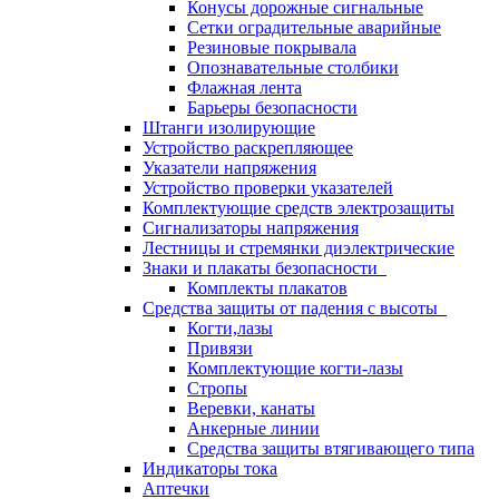
Конусы дорожные сигнальные
Сетки оградительные аварийные
Резиновые покрывала
Опознавательные столбики
Флажная лента
Барьеры безопасности
Штанги изолирующие
Устройство раскрепляющее
Указатели напряжения
Устройство проверки указателей
Комплектующие средств электрозащиты
Сигнализаторы напряжения
Лестницы и стремянки диэлектрические
Знаки и плакаты безопасности
Комплекты плакатов
Средства защиты от падения с высоты
Когти,лазы
Привязи
Комплектующие когти-лазы
Стропы
Веревки, канаты
Анкерные линии
Средства защиты втягивающего типа
Индикаторы тока
Аптечки