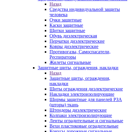
Назад
Средства индивидуальной защиты
человека
Очки защитные
Каски защитные
Щитки защитные
Обувь диэлектрическая
Перчатки диэлектрические
Ковры диэлектрические
Противогазы, Самоспасатели,
Респираторы
Жилеты сигнальные
Защитные щиты, ограждения, накладки
Назад
Защитные щиты, ограждения,
накладки
Щиты ограждения диэлектрические
Накладки электроизолирующие
Ширмы защитные для панелей РЗА
(шторы) ткань
Штендеры диэлектрические
Колпаки электроизолирующие
Ленты оградительные и сигнальные
Вехи пластиковые оградительные
Конусы дорожные сигнальные