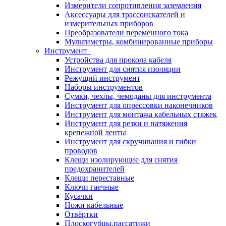
Измерители сопротивления заземления
Аксессуары для трассоискателей и
измерительных приборов
Преобразователи переменного тока
Мультиметры, комбинированные приборы
Инструмент
Устройства для прокола кабеля
Инструмент для снятия изоляции
Режущий инструмент
Наборы инструментов
Сумки, чехлы, чемоданы для инструмента
Инструмент для опрессовки наконечников
Инструмент для монтажа кабельных стяжек
Инструмент для резки и натяжения
крепежной ленты
Инструмент для скручивания и гибки
проводов
Клещи изолирующие для снятия
предохранителей
Клещи переставные
Ключи гаечные
Кусачки
Ножи кабельные
Отвёртки
Плоскогубцы,пассатижи