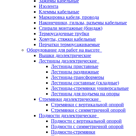
Зажимы кабельные
Изолента
Клеммы кабельные
Маркировка кабеля, провода
Наконечники, гильзы, разъемы кабельные
Спирали монтажные (бондаж)
Термоусадочные трубки
Хомуты, стяжки кабельные
Перчатки термоусаживаемые
Оборудование для работ на высоте
Вышки диэлектрические
Лестницы диэлектрические
Лестницы приставные
Лестницы раздвижные
Лестницы-трансформеры
Лестницы составные (складные)
Лестницы-стремянки универсальные
Лестницы для подъема на опоры
Стремянки диэлектрические
Стремянки с вертикальной опорой
Стремянки с симметричной опорой
Подмости диэлектрические
Подмости с вертикальной опорой
Подмости с симметричной опорой
Подмости-стремянки