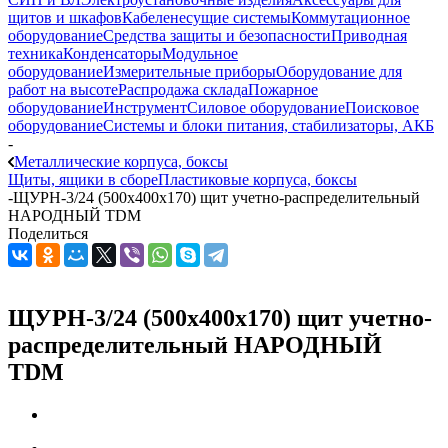
щитов и шкафов
Кабеленесущие системы
Коммутационное
оборудование
Средства защиты и безопасности
Приводная
техника
Конденсаторы
Модульное
оборудование
Измерительные приборы
Оборудование для
работ на высоте
Распродажа склада
Пожарное
оборудование
Инструмент
Силовое оборудование
Поисковое
оборудование
Системы и блоки питания, стабилизаторы, АКБ
-
Металлические корпуса, боксы
Щиты, ящики в сборе
Пластиковые корпуса, боксы
-
ЩУРН-3/24 (500х400х170) щит учетно-распределительный
НАРОДНЫЙ TDM
Поделиться
ЩУРН-3/24 (500х400х170) щит учетно-
распределительный НАРОДНЫЙ
TDM