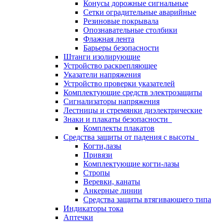
Конусы дорожные сигнальные
Сетки оградительные аварийные
Резиновые покрывала
Опознавательные столбики
Флажная лента
Барьеры безопасности
Штанги изолирующие
Устройство раскрепляющее
Указатели напряжения
Устройство проверки указателей
Комплектующие средств электрозащиты
Сигнализаторы напряжения
Лестницы и стремянки диэлектрические
Знаки и плакаты безопасности
Комплекты плакатов
Средства защиты от падения с высоты
Когти,лазы
Привязи
Комплектующие когти-лазы
Стропы
Веревки, канаты
Анкерные линии
Средства защиты втягивающего типа
Индикаторы тока
Аптечки