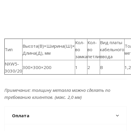
Кол-
Кол-
Вид платы
Высота(В)×Ширина(Ш)×
То
Тип
во
во
кабельного
Длина(Д), мм
ме
замка
петли
ввода
NXW5-
300
×
300
×
200
1
2
B
1,2
3030/20
Примечание: толщину металла можно сделать по
требованию клиентов. (макс. 2,0 мм)
Оплата