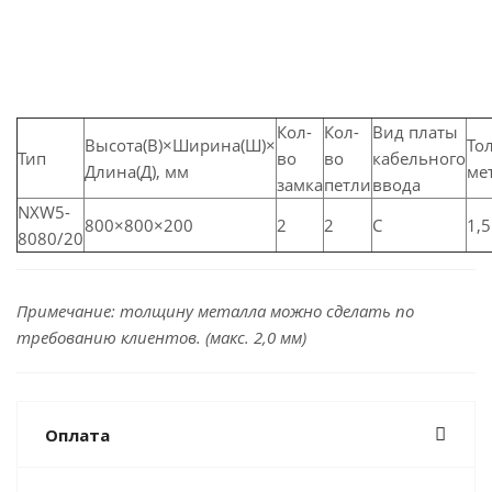
Кол-
Кол-
Вид платы
Высота(В)×Ширина(Ш)×
То
Тип
во
во
кабельного
Длина(Д), мм
ме
замка
петли
ввода
NXW5-
800
×
800
×
200
2
2
C
1,5
8080/20
Примечание: толщину металла можно сделать по
требованию клиентов. (макс. 2,0 мм)
Оплата