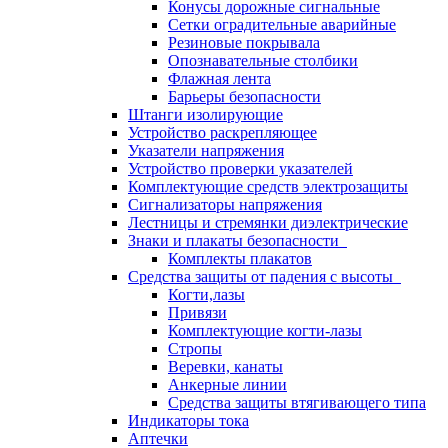
Конусы дорожные сигнальные
Сетки оградительные аварийные
Резиновые покрывала
Опознавательные столбики
Флажная лента
Барьеры безопасности
Штанги изолирующие
Устройство раскрепляющее
Указатели напряжения
Устройство проверки указателей
Комплектующие средств электрозащиты
Сигнализаторы напряжения
Лестницы и стремянки диэлектрические
Знаки и плакаты безопасности
Комплекты плакатов
Средства защиты от падения с высоты
Когти,лазы
Привязи
Комплектующие когти-лазы
Стропы
Веревки, канаты
Анкерные линии
Средства защиты втягивающего типа
Индикаторы тока
Аптечки