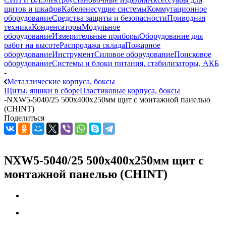
щитов и шкафов
Кабеленесущие системы
Коммутационное
оборудование
Средства защиты и безопасности
Приводная
техника
Конденсаторы
Модульное
оборудование
Измерительные приборы
Оборудование для
работ на высоте
Распродажа склада
Пожарное
оборудование
Инструмент
Силовое оборудование
Поисковое
оборудование
Системы и блоки питания, стабилизаторы, АКБ
-
Металлические корпуса, боксы
Щиты, ящики в сборе
Пластиковые корпуса, боксы
-
NXW5-5040/25 500х400х250мм щит с монтажной панелью
(CHINT)
Поделиться
NXW5-5040/25 500х400х250мм щит с
монтажной панелью (CHINT)