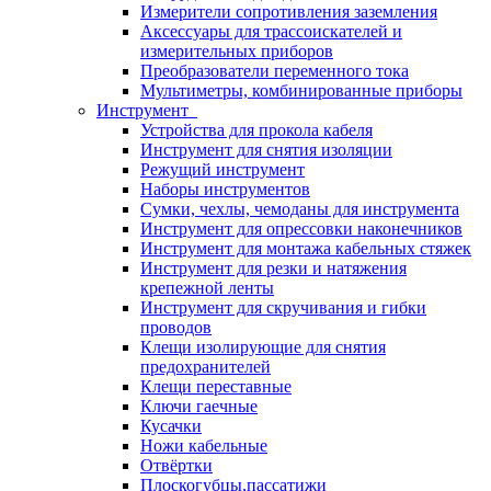
Измерители сопротивления заземления
Аксессуары для трассоискателей и
измерительных приборов
Преобразователи переменного тока
Мультиметры, комбинированные приборы
Инструмент
Устройства для прокола кабеля
Инструмент для снятия изоляции
Режущий инструмент
Наборы инструментов
Сумки, чехлы, чемоданы для инструмента
Инструмент для опрессовки наконечников
Инструмент для монтажа кабельных стяжек
Инструмент для резки и натяжения
крепежной ленты
Инструмент для скручивания и гибки
проводов
Клещи изолирующие для снятия
предохранителей
Клещи переставные
Ключи гаечные
Кусачки
Ножи кабельные
Отвёртки
Плоскогубцы,пассатижи