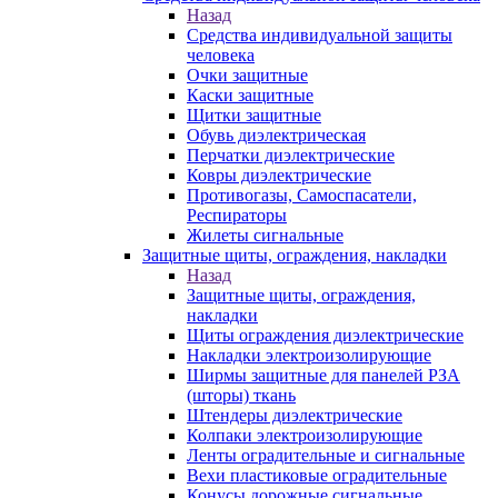
Назад
Средства индивидуальной защиты
человека
Очки защитные
Каски защитные
Щитки защитные
Обувь диэлектрическая
Перчатки диэлектрические
Ковры диэлектрические
Противогазы, Самоспасатели,
Респираторы
Жилеты сигнальные
Защитные щиты, ограждения, накладки
Назад
Защитные щиты, ограждения,
накладки
Щиты ограждения диэлектрические
Накладки электроизолирующие
Ширмы защитные для панелей РЗА
(шторы) ткань
Штендеры диэлектрические
Колпаки электроизолирующие
Ленты оградительные и сигнальные
Вехи пластиковые оградительные
Конусы дорожные сигнальные