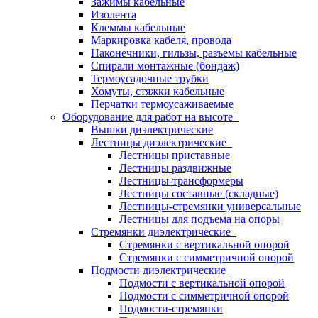
Зажимы кабельные
Изолента
Клеммы кабельные
Маркировка кабеля, провода
Наконечники, гильзы, разъемы кабельные
Спирали монтажные (бондаж)
Термоусадочные трубки
Хомуты, стяжки кабельные
Перчатки термоусаживаемые
Оборудование для работ на высоте
Вышки диэлектрические
Лестницы диэлектрические
Лестницы приставные
Лестницы раздвижные
Лестницы-трансформеры
Лестницы составные (складные)
Лестницы-стремянки универсальные
Лестницы для подъема на опоры
Стремянки диэлектрические
Стремянки с вертикальной опорой
Стремянки с симметричной опорой
Подмости диэлектрические
Подмости с вертикальной опорой
Подмости с симметричной опорой
Подмости-стремянки