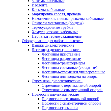
Зажимы кабельные
Изолента
Клеммы кабельные
Маркировка кабеля, провода
Наконечники, гильзы, разъемы кабельные
Спирали монтажные (бондаж)
Термоусадочные трубки
Хомуты, стяжки кабельные
Перчатки термоусаживаемые
Оборудование для работ на высоте
Вышки диэлектрические
Лестницы диэлектрические
Лестницы приставные
Лестницы раздвижные
Лестницы-трансформеры
Лестницы составные (складные)
Лестницы-стремянки универсальные
Лестницы для подъема на опоры
Стремянки диэлектрические
Стремянки с вертикальной опорой
Стремянки с симметричной опорой
Подмости диэлектрические
Подмости с вертикальной опорой
Подмости с симметричной опорой
Подмости-стремянки