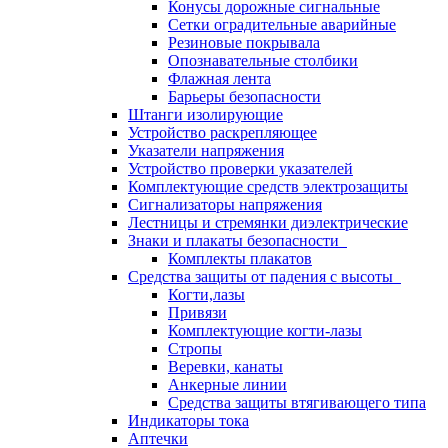
Конусы дорожные сигнальные
Сетки оградительные аварийные
Резиновые покрывала
Опознавательные столбики
Флажная лента
Барьеры безопасности
Штанги изолирующие
Устройство раскрепляющее
Указатели напряжения
Устройство проверки указателей
Комплектующие средств электрозащиты
Сигнализаторы напряжения
Лестницы и стремянки диэлектрические
Знаки и плакаты безопасности
Комплекты плакатов
Средства защиты от падения с высоты
Когти,лазы
Привязи
Комплектующие когти-лазы
Стропы
Веревки, канаты
Анкерные линии
Средства защиты втягивающего типа
Индикаторы тока
Аптечки