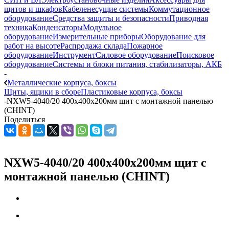
щитов и шкафов
Кабеленесущие системы
Коммутационное
оборудование
Средства защиты и безопасности
Приводная
техника
Конденсаторы
Модульное
оборудование
Измерительные приборы
Оборудование для
работ на высоте
Распродажа склада
Пожарное
оборудование
Инструмент
Силовое оборудование
Поисковое
оборудование
Системы и блоки питания, стабилизаторы, АКБ
-
Металлические корпуса, боксы
Щиты, ящики в сборе
Пластиковые корпуса, боксы
-
NXW5-4040/20 400х400х200мм щит с монтажной панелью
(CHINT)
Поделиться
NXW5-4040/20 400х400х200мм щит с
монтажной панелью (CHINT)