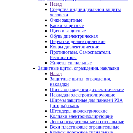
Назад
Средства индивидуальной защиты
человека
Очки защитные
Каски защитные
Щитки защитные
Обувь диэлектрическая
Перчатки диэлектрические
Ковры диэлектрические
Противогазы, Самоспасатели,
Респираторы
Жилеты сигнальные
Защитные щиты, ограждения, накладки
Назад
Защитные щиты, ограждения,
накладки
Щиты ограждения диэлектрические
Накладки электроизолирующие
Ширмы защитные для панелей РЗА
(шторы) ткань
Штендеры диэлектрические
Колпаки электроизолирующие
Ленты оградительные и сигнальные
Вехи пластиковые оградительные
Конусы дорожные сигнальные