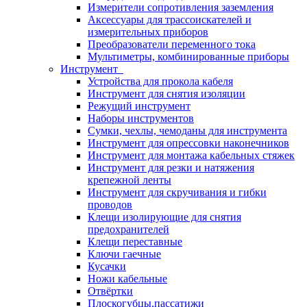
Измерители сопротивления заземления
Аксессуары для трассоискателей и
измерительных приборов
Преобразователи переменного тока
Мультиметры, комбинированные приборы
Инструмент
Устройства для прокола кабеля
Инструмент для снятия изоляции
Режущий инструмент
Наборы инструментов
Сумки, чехлы, чемоданы для инструмента
Инструмент для опрессовки наконечников
Инструмент для монтажа кабельных стяжек
Инструмент для резки и натяжения
крепежной ленты
Инструмент для скручивания и гибки
проводов
Клещи изолирующие для снятия
предохранителей
Клещи переставные
Ключи гаечные
Кусачки
Ножи кабельные
Отвёртки
Плоскогубцы,пассатижи