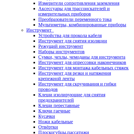
Измерители сопротивления заземления
Аксессуары для трассоискателей и
измерительных приборов
Преобразователи переменного тока
Мультиметры, комбинированные приборы
Инструмент
Устройства для прокола кабеля
Инструмент для снятия изоляции
Режущий инструмент
Наборы инструментов
Сумки, чехлы, чемоданы для инструмента
Инструмент для опрессовки наконечников
Инструмент для монтажа кабельных стяжек
Инструмент для резки и натяжения
крепежной ленты
Инструмент для скручивания и гибки
проводов
Клещи изолирующие для снятия
предохранителей
Клещи переставные
Ключи гаечные
Кусачки
Ножи кабельные
Отвёртки
Плоскогубцы,пассатижи