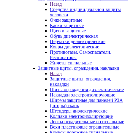
Назад
Средства индивидуальной защиты
человека
Очки защитные
Каски защитные
Щитки защитные
Обувь диэлектрическая
Перчатки диэлектрические
Ковры диэлектрические
Противогазы, Самоспасатели,
Респираторы
Жилеты сигнальные
Защитные щиты, ограждения, накладки
Назад
Защитные щиты, ограждения,
накладки
Щиты ограждения диэлектрические
Накладки электроизолирующие
Ширмы защитные для панелей РЗА
(шторы) ткань
Штендеры диэлектрические
Колпаки электроизолирующие
Ленты оградительные и сигнальные
Вехи пластиковые оградительные
Конусы дорожные сигнальные