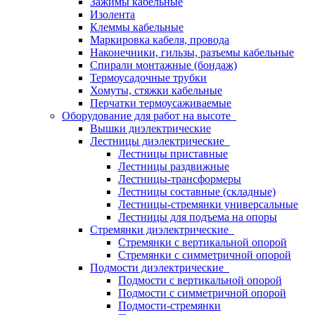
Зажимы кабельные
Изолента
Клеммы кабельные
Маркировка кабеля, провода
Наконечники, гильзы, разъемы кабельные
Спирали монтажные (бондаж)
Термоусадочные трубки
Хомуты, стяжки кабельные
Перчатки термоусаживаемые
Оборудование для работ на высоте
Вышки диэлектрические
Лестницы диэлектрические
Лестницы приставные
Лестницы раздвижные
Лестницы-трансформеры
Лестницы составные (складные)
Лестницы-стремянки универсальные
Лестницы для подъема на опоры
Стремянки диэлектрические
Стремянки с вертикальной опорой
Стремянки с симметричной опорой
Подмости диэлектрические
Подмости с вертикальной опорой
Подмости с симметричной опорой
Подмости-стремянки