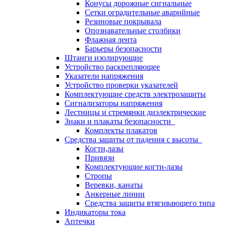
Конусы дорожные сигнальные
Сетки оградительные аварийные
Резиновые покрывала
Опознавательные столбики
Флажная лента
Барьеры безопасности
Штанги изолирующие
Устройство раскрепляющее
Указатели напряжения
Устройство проверки указателей
Комплектующие средств электрозащиты
Сигнализаторы напряжения
Лестницы и стремянки диэлектрические
Знаки и плакаты безопасности
Комплекты плакатов
Средства защиты от падения с высоты
Когти,лазы
Привязи
Комплектующие когти-лазы
Стропы
Веревки, канаты
Анкерные линии
Средства защиты втягивающего типа
Индикаторы тока
Аптечки