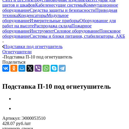
щитов и шкафов
Кабеленесущие системы
Коммутационное
оборудование
Средства защиты и безопасности
Приводная
техника
Конденсаторы
Модульное
оборудование
Измерительные приборы
Оборудование для
работ на высоте
Распродажа склада
Пожарное
оборудование
Инструмент
Силовое оборудование
Поисковое
оборудование
Системы и блоки питания, стабилизаторы, АКБ
-
Подставки под огнетушитель
Огнетушители
-
Подставка П-10 под огнетушитель
Поделиться
Подставка П-10 под огнетушитель
Артикул:
Э000053510
428.07
руб.
/шт
уточнить сроки