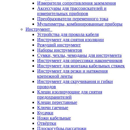
Измерители сопротивления заземления
Аксессуары для трассоискателей и
измерительных приборов
Преобразователи переменного тока
Мультиметры, комбинированные приборы
Инструмент
Устройства для прокола кабеля
Инструмент для снятия изоляции
Режущий инструмент
Наборы инструментов
Сумки, чехлы, чемоданы для инструмента
Инструмент для опрессовки наконечников
Инструмент для монтажа кабельных стяжек
Инструмент для резки и натяжения
крепежной ленты
Инструмент для скручивания и гибки
проводов
Клещи изолирующие для снятия
предохранителей
Клещи переставные
Ключи гаечные
Кусачки
Ножи кабельные
Отвёртки
Плоскогубцы,пассатижи