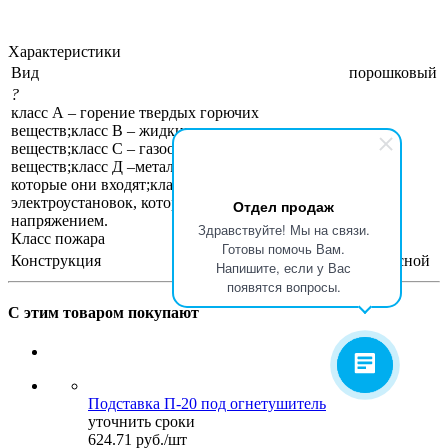
Характеристики
Вид
порошковый
?
класс А – горение твердых горючих
веществ;класс В – жидких горючих
веществ;класс С – газообразных горючих
веществ;класс Д –металлов и веществ, в состав
АВСЕ
которые они входят;класс Е – горение
электроустановок, которые находятся под
Отдел продаж
напряжением.
Здравствуйте! Мы на связи.
Класс пожара
Готовы помочь Вам.
Конструкция
переносной
Напишите, если у Вас
появятся вопросы.
С этим товаром покупают
Подставка П-20 под огнетушитель
уточнить сроки
624.71
руб.
/шт