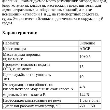
давления. Рекомендуемое место размещения: загородный дом,
баня, котельная, кладовая, мастерская, гараж, щитовая, для
административных и общественных зданий, а также
помещений категории Г и Д, на транспортных средствах,
судах. Экологически безопасен для человека и окружающей
среды.
Характеристики
Параметр
Значение
Класс пожара
АВСЕ
Масса заряда порошка,
10±0.5
кг, не менее
Продолжительность подачи
15
ОТВ, с, не менее
Срок службы огнетушителя,
10
лет
Огнетушащая способность по
4 А
классу пожаров:модельный очаг класса А
модельный очаг класса В
144 В
Переосвидетельствование не реже
1 раз в 5 лет
Диапазон рабочих температур, °С
-50…+50