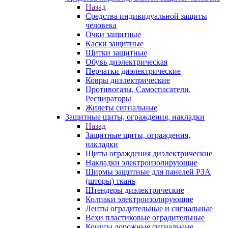
Назад
Средства индивидуальной защиты
человека
Очки защитные
Каски защитные
Щитки защитные
Обувь диэлектрическая
Перчатки диэлектрические
Ковры диэлектрические
Противогазы, Самоспасатели,
Респираторы
Жилеты сигнальные
Защитные щиты, ограждения, накладки
Назад
Защитные щиты, ограждения,
накладки
Щиты ограждения диэлектрические
Накладки электроизолирующие
Ширмы защитные для панелей РЗА
(шторы) ткань
Штендеры диэлектрические
Колпаки электроизолирующие
Ленты оградительные и сигнальные
Вехи пластиковые оградительные
Конусы дорожные сигнальные