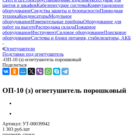
щитов и шкафов
Кабеленесущие системы
Коммутационное
оборудование
Средства защиты и безопасности
Приводная
техника
Конденсаторы
Модульное
оборудование
Измерительные приборы
Оборудование для
работ на высоте
Распродажа склада
Пожарное
оборудование
Инструмент
Силовое оборудование
Поисковое
оборудование
Системы и блоки питания, стабилизаторы, АКБ
-
Огнетушители
Подставки под огнетушитель
-
ОП-10 (з) огнетушитель порошковый
Поделиться
ОП-10 (з) огнетушитель порошковый
Артикул:
УТ-00039942
1 303
руб.
/шт
уточнить сроки