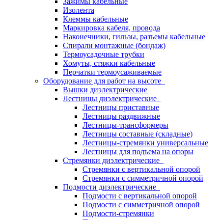
Зажимы кабельные
Изолента
Клеммы кабельные
Маркировка кабеля, провода
Наконечники, гильзы, разъемы кабельные
Спирали монтажные (бондаж)
Термоусадочные трубки
Хомуты, стяжки кабельные
Перчатки термоусаживаемые
Оборудование для работ на высоте
Вышки диэлектрические
Лестницы диэлектрические
Лестницы приставные
Лестницы раздвижные
Лестницы-трансформеры
Лестницы составные (складные)
Лестницы-стремянки универсальные
Лестницы для подъема на опоры
Стремянки диэлектрические
Стремянки с вертикальной опорой
Стремянки с симметричной опорой
Подмости диэлектрические
Подмости с вертикальной опорой
Подмости с симметричной опорой
Подмости-стремянки