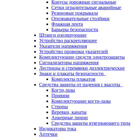
Конусы дорожные сигнальные
Сетки оградительные аварийные
Резиновые покрывала
Опознавательные столбики
Флажная лента
Барьеры безопасности
Штанги изолирующие
Устройство раскрепляющее
Указатели напряжения
Устройство проверки указателей
Комплектующие средств электрозащиты
Сигнализаторы напряжения
Лестницы и стремянки диэлектрические
Знаки и плакаты безопасности
Комплекты плакатов
Средства защиты от падения с высоты
Когти,лазы
Привязи
Комплектующие когти-лазы
Стропы
Веревки, канаты
Анкерные линии
Средства защиты втягивающего типа
Индикаторы тока
Аптечки