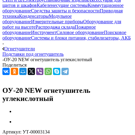
щитов и шкафов
Кабеленесущие системы
Коммутационное
оборудование
Средства защиты и безопасности
Приводная
техника
Конденсаторы
Модульное
оборудование
Измерительные приборы
Оборудование для
работ на высоте
Распродажа склада
Пожарное
оборудование
Инструмент
Силовое оборудование
Поисковое
оборудование
Системы и блоки питания, стабилизаторы, АКБ
-
Огнетушители
Подставки под огнетушитель
-
ОУ-20 NEW огнетушитель углекислотный
Поделиться
ОУ-20 NEW огнетушитель
углекислотный
Артикул:
УТ-00003134