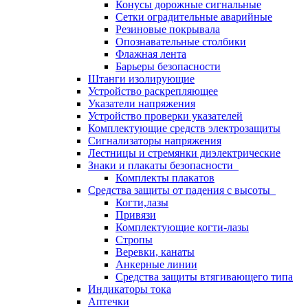
Конусы дорожные сигнальные
Сетки оградительные аварийные
Резиновые покрывала
Опознавательные столбики
Флажная лента
Барьеры безопасности
Штанги изолирующие
Устройство раскрепляющее
Указатели напряжения
Устройство проверки указателей
Комплектующие средств электрозащиты
Сигнализаторы напряжения
Лестницы и стремянки диэлектрические
Знаки и плакаты безопасности
Комплекты плакатов
Средства защиты от падения с высоты
Когти,лазы
Привязи
Комплектующие когти-лазы
Стропы
Веревки, канаты
Анкерные линии
Средства защиты втягивающего типа
Индикаторы тока
Аптечки