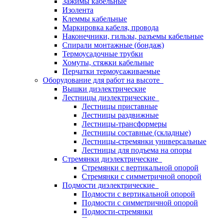
Зажимы кабельные
Изолента
Клеммы кабельные
Маркировка кабеля, провода
Наконечники, гильзы, разъемы кабельные
Спирали монтажные (бондаж)
Термоусадочные трубки
Хомуты, стяжки кабельные
Перчатки термоусаживаемые
Оборудование для работ на высоте
Вышки диэлектрические
Лестницы диэлектрические
Лестницы приставные
Лестницы раздвижные
Лестницы-трансформеры
Лестницы составные (складные)
Лестницы-стремянки универсальные
Лестницы для подъема на опоры
Стремянки диэлектрические
Стремянки с вертикальной опорой
Стремянки с симметричной опорой
Подмости диэлектрические
Подмости с вертикальной опорой
Подмости с симметричной опорой
Подмости-стремянки