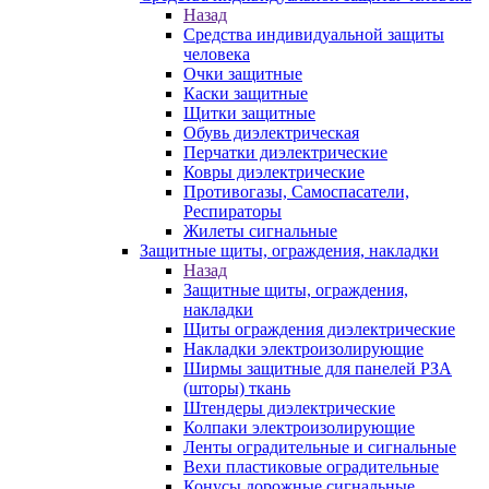
Назад
Средства индивидуальной защиты
человека
Очки защитные
Каски защитные
Щитки защитные
Обувь диэлектрическая
Перчатки диэлектрические
Ковры диэлектрические
Противогазы, Самоспасатели,
Респираторы
Жилеты сигнальные
Защитные щиты, ограждения, накладки
Назад
Защитные щиты, ограждения,
накладки
Щиты ограждения диэлектрические
Накладки электроизолирующие
Ширмы защитные для панелей РЗА
(шторы) ткань
Штендеры диэлектрические
Колпаки электроизолирующие
Ленты оградительные и сигнальные
Вехи пластиковые оградительные
Конусы дорожные сигнальные