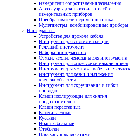
Измерители сопротивления заземления
Аксессуары для трассоискателей и
измерительных приборов
Преобразователи переменного тока
Мультиметры, комбинированные приборы
Инструмент
Устройства для прокола кабеля
Инструмент для снятия изоляции
Режущий инструмент
Наборы инструментов
Сумки, чехлы, чемоданы для инструмента
Инструмент для опрессовки наконечников
Инструмент для монтажа кабельных стяжек
Инструмент для резки и натяжения
крепежной ленты
Инструмент для скручивания и гибки
проводов
Клещи изолирующие для снятия
предохранителей
Клещи переставные
Ключи гаечные
Кусачки
Ножи кабельные
Отвёртки
Плоскогубцы,пассатижи