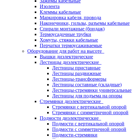
Зажимы кабельные
Изолента
Клеммы кабельные
Маркировка кабеля, провода
Наконечники, гильзы, разъемы кабельные
Спирали монтажные (бондаж)
Термоусадочные трубки
Хомуты, стяжки кабельные
Перчатки термоусаживаемые
Оборудование для работ на высоте
Вышки диэлектрические
Лестницы диэлектрические
Лестницы приставные
Лестницы раздвижные
Лестницы-трансформеры
Лестницы составные (складные)
Лестницы-стремянки универсальные
Лестницы для подъема на опоры
Стремянки диэлектрические
Стремянки с вертикальной опорой
Стремянки с симметричной опорой
Подмости диэлектрические
Подмости с вертикальной опорой
Подмости с симметричной опорой
Подмости-стремянки