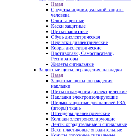
Назад
Средства индивидуальной защиты
человека
Очки защитные
Каски защитные
Щитки защитные
Обувь диэлектрическая
Перчатки диэлектрические
Ковры диэлектрические
Противогазы, Самоспасатели,
Респираторы
Жилеты сигнальные
Защитные щиты, ограждения, накладки
Назад
Защитные щиты, ограждения,
накладки
Щиты ограждения диэлектрические
Накладки электроизолирующие
Ширмы защитные для панелей РЗА
(шторы) ткань
Штендеры диэлектрические
Колпаки электроизолирующие
Ленты оградительные и сигнальные
Вехи пластиковые оградительные
Конусы дорожные сигнальные