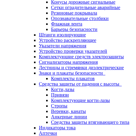
Конусы дорожные сигнальные
Сетки оградительные аварийные
Резиновые покрывала
Опознавательные столбики
Флажная лента
Барьеры безопасности
Штанги изолирующие
Устройство раскрепляющее
Указатели напряжения
Устройство проверки указателей
Комплектующие средств электрозащиты
Сигнализаторы напряжения
Лестницы и стремянки диэлектрические
Знаки и плакаты безопасности
Комплекты плакатов
Средства защиты от падения с высоты
Когти,лазы
Привязи
Комплектующие когти-лазы
Стропы
Веревки, канаты
Анкерные линии
Средства защиты втягивающего типа
Индикаторы тока
Аптечки