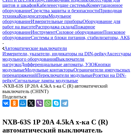
щитов и шкафов
Кабеленесущие системы
Коммутационное
оборудование
Средства защиты и безопасности
Приводная
техника
Конденсаторы
Модульное
оборудование
Измерительные приборы
Оборудование для
работ на высоте
Распродажа склада
Пожарное
оборудование
Инструмент
Силовое оборудование
Поисковое
оборудование
Системы и блоки питания, стабилизаторы, АКБ
-
Автоматические выключатели
Измерители, указатели, индикаторы на DIN-рейку
Аксессуары
модульного оборудования
Выключатели
нагрузки
Дифференциальные автоматы, УЗО
Кнопки
модульные
Модульные контакторы
Ограничители импульсных
перенапряжений
Переключатели модульные
Розетки на DIN-
рейку
Сигнальные лампы модульные
-
NXB-63S 1P 20А 4.5kA х-ка C (R) автоматический
выключатель (CHINT)
Поделиться
NXB-63S 1P 20А 4.5kA х-ка C (R)
автоматический выключатель