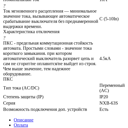
?
Ток мгновенного расцепления — минимальное
значение тока, вызывающее автоматическое
C (5-10In)
срабатывание выключателя без преднамеренной
выдержки времени.
Характеристика отключения
?
ПКС - предельная коммутационная стойкость
автомата. Простыми словами - значение тока
короткого замыкания. при котором
автоматический выключатель разорвет цепь и
4.5кА
сам не сгорит/не оплавится/не выйдет из строя.
Чем выше значение, тем надежнее
оборудование.
ПКС
Переменный
Тип тока (AC/DC)
(AC)
Степень защиты (IP)
IP20
Серия
NXB-63S
Возможность подключения доп. устройств
Есть
Описание
Оплата