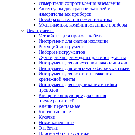
Измерители сопротивления заземления
Аксессуары для трассоискателей и
измерительных приборов
Преобразователи переменного тока
Мультиметры, комбинированные приборы
Инструмент
Устройства для прокола кабеля
Инструмент для снятия изоляции
Режущий инструмент
Наборы инструментов
Сумки, чехлы, чемоданы для инструмента
Инструмент для опрессовки наконечников
Инструмент для монтажа кабельных стяжек
Инструмент для резки и натяжения
крепежной ленты
Инструмент для скручивания и гибки
проводов
Клещи изолирующие для снятия
предохранителей
Клещи переставные
Ключи гаечные
Кусачки
Ножи кабельные
Отвёртки
Плоскогубцы,пассатижи