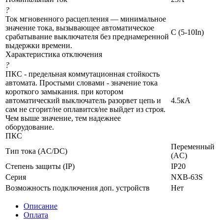
?
Ток мгновенного расцепления — минимальное
значение тока, вызывающее автоматическое
C (5-10In)
срабатывание выключателя без преднамеренной
выдержки времени.
Характеристика отключения
?
ПКС - предельная коммутационная стойкость
автомата. Простыми словами - значение тока
короткого замыкания. при котором
автоматический выключатель разорвет цепь и
4.5кА
сам не сгорит/не оплавится/не выйдет из строя.
Чем выше значение, тем надежнее
оборудование.
ПКС
Переменный
Тип тока (AC/DC)
(AC)
Степень защиты (IP)
IP20
Серия
NXB-63S
Возможность подключения доп. устройств
Нет
Описание
Оплата