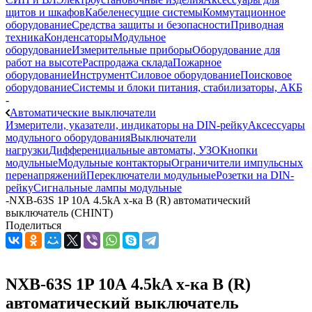
щитов и шкафов
Кабеленесущие системы
Коммутационное
оборудование
Средства защиты и безопасности
Приводная
техника
Конденсаторы
Модульное
оборудование
Измерительные приборы
Оборудование для
работ на высоте
Распродажа склада
Пожарное
оборудование
Инструмент
Силовое оборудование
Поисковое
оборудование
Системы и блоки питания, стабилизаторы, АКБ
-
Автоматические выключатели
Измерители, указатели, индикаторы на DIN-рейку
Аксессуары
модульного оборудования
Выключатели
нагрузки
Дифференциальные автоматы, УЗО
Кнопки
модульные
Модульные контакторы
Ограничители импульсных
перенапряжений
Переключатели модульные
Розетки на DIN-
рейку
Сигнальные лампы модульные
-
NXB-63S 1P 10А 4.5kA х-ка B (R) автоматический
выключатель (CHINT)
Поделиться
NXB-63S 1P 10А 4.5kA х-ка B (R)
автоматический выключатель