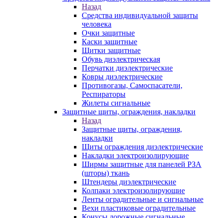
Назад
Средства индивидуальной защиты
человека
Очки защитные
Каски защитные
Щитки защитные
Обувь диэлектрическая
Перчатки диэлектрические
Ковры диэлектрические
Противогазы, Самоспасатели,
Респираторы
Жилеты сигнальные
Защитные щиты, ограждения, накладки
Назад
Защитные щиты, ограждения,
накладки
Щиты ограждения диэлектрические
Накладки электроизолирующие
Ширмы защитные для панелей РЗА
(шторы) ткань
Штендеры диэлектрические
Колпаки электроизолирующие
Ленты оградительные и сигнальные
Вехи пластиковые оградительные
Конусы дорожные сигнальные