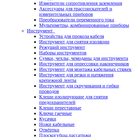
Измерители сопротивления заземления
Аксессуары для трассоискателей и
измерительных приборов
Преобразователи переменного тока
Мультиметры, комбинированные приборы
Инструмент
Устройства для прокола кабеля
Инструмент для снятия изоляции
Режущий инструмент
Наборы инструментов
Сумки, чехлы, чемоданы для инструмента
Инструмент для опрессовки наконечников
Инструмент для монтажа кабельных стяжек
Инструмент для резки и натяжения
крепежной ленты
Инструмент для скручивания и гибки
проводов
Клещи изолирующие для снятия
предохранителей
Клещи переставные
Ключи гаечные
Кусачки
Ножи кабельные
Отвёртки
Плоскогубцы,пассатижи