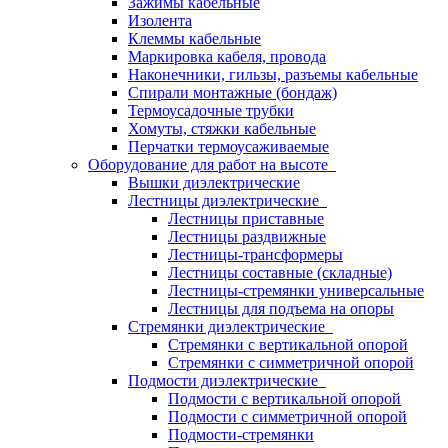
Зажимы кабельные
Изолента
Клеммы кабельные
Маркировка кабеля, провода
Наконечники, гильзы, разъемы кабельные
Спирали монтажные (бондаж)
Термоусадочные трубки
Хомуты, стяжки кабельные
Перчатки термоусаживаемые
Оборудование для работ на высоте
Вышки диэлектрические
Лестницы диэлектрические
Лестницы приставные
Лестницы раздвижные
Лестницы-трансформеры
Лестницы составные (складные)
Лестницы-стремянки универсальные
Лестницы для подъема на опоры
Стремянки диэлектрические
Стремянки с вертикальной опорой
Стремянки с симметричной опорой
Подмости диэлектрические
Подмости с вертикальной опорой
Подмости с симметричной опорой
Подмости-стремянки