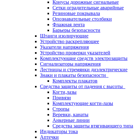
Конусы дорожные сигнальные
Сетки оградительные аварийные
Резиновые покрывала
Опознавательные столбики
Флажная лента
Барьеры безопасности
Штанги изолирующие
Устройство раскрепляющее
Указатели напряжения
Устройство проверки указателей
Комплектующие средств электрозащиты
Сигнализаторы напряжения
Лестницы и стремянки диэлектрические
Знаки и плакаты безопасности
Комплекты плакатов
Средства защиты от падения с высоты
Когти,лазы
Привязи
Комплектующие когти-лазы
Стропы
Веревки, канаты
Анкерные линии
Средства защиты втягивающего типа
Индикаторы тока
Аптечки