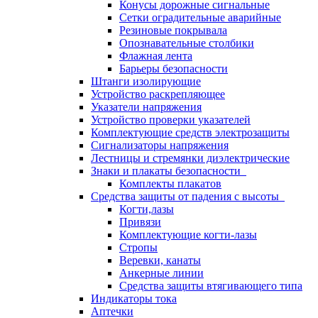
Конусы дорожные сигнальные
Сетки оградительные аварийные
Резиновые покрывала
Опознавательные столбики
Флажная лента
Барьеры безопасности
Штанги изолирующие
Устройство раскрепляющее
Указатели напряжения
Устройство проверки указателей
Комплектующие средств электрозащиты
Сигнализаторы напряжения
Лестницы и стремянки диэлектрические
Знаки и плакаты безопасности
Комплекты плакатов
Средства защиты от падения с высоты
Когти,лазы
Привязи
Комплектующие когти-лазы
Стропы
Веревки, канаты
Анкерные линии
Средства защиты втягивающего типа
Индикаторы тока
Аптечки