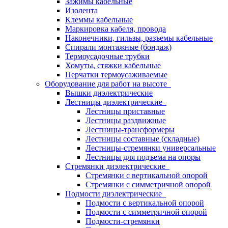
Зажимы кабельные
Изолента
Клеммы кабельные
Маркировка кабеля, провода
Наконечники, гильзы, разъемы кабельные
Спирали монтажные (бондаж)
Термоусадочные трубки
Хомуты, стяжки кабельные
Перчатки термоусаживаемые
Оборудование для работ на высоте
Вышки диэлектрические
Лестницы диэлектрические
Лестницы приставные
Лестницы раздвижные
Лестницы-трансформеры
Лестницы составные (складные)
Лестницы-стремянки универсальные
Лестницы для подъема на опоры
Стремянки диэлектрические
Стремянки с вертикальной опорой
Стремянки с симметричной опорой
Подмости диэлектрические
Подмости с вертикальной опорой
Подмости с симметричной опорой
Подмости-стремянки