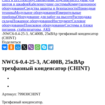
щитов и шкафов
Кабеленесущие системы
Коммутационное
оборудование
Средства защиты и безопасности
Приводная
техника
Модульное оборудование
Измерительные
приборы
Оборудование для работ на высоте
Распродажа
склада
Пожарное оборудование
Инструмент
Силовое
оборудование
Поисковое оборудование
Системы и блоки
питания, стабилизаторы, АКБ
-
NWC6-0.4-25-3, АС400В, 25кВАр трехфазный конденсатор
(CHINT)
Поделиться
NWC6-0.4-25-3, АС400В, 25кВАр
трехфазный конденсатор (CHINT)
Артикул:
799030CHINT
Трехфазный конденсатор.