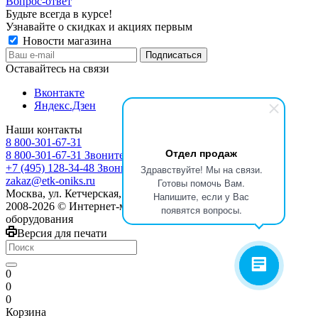
Вопрос-ответ
Будьте всегда в курсе!
Узнавайте о скидках и акциях первым
Новости магазина
Оставайтесь на связи
Вконтакте
Яндекс.Дзен
Наши контакты
8 800-301-67-31
Отдел продаж
8 800-301-67-31
Звоните с 9:00 до 17:00
+7 (495) 128-34-48
Звоните с 8:30 до 17:30
Здравствуйте! Мы на связи.
zakaz@etk-oniks.ru
Готовы помочь Вам.
Москва, ул. Кетчерская,13
Напишите, если у Вас
2008-2026 © Интернет-магазин электротехнического
появятся вопросы.
оборудования
Версия для печати
0
0
0
Корзина