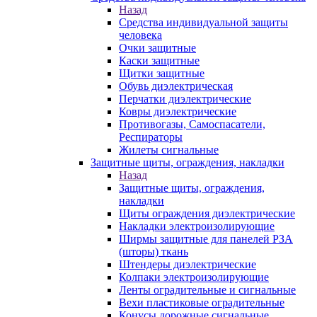
Назад
Средства индивидуальной защиты
человека
Очки защитные
Каски защитные
Щитки защитные
Обувь диэлектрическая
Перчатки диэлектрические
Ковры диэлектрические
Противогазы, Самоспасатели,
Респираторы
Жилеты сигнальные
Защитные щиты, ограждения, накладки
Назад
Защитные щиты, ограждения,
накладки
Щиты ограждения диэлектрические
Накладки электроизолирующие
Ширмы защитные для панелей РЗА
(шторы) ткань
Штендеры диэлектрические
Колпаки электроизолирующие
Ленты оградительные и сигнальные
Вехи пластиковые оградительные
Конусы дорожные сигнальные