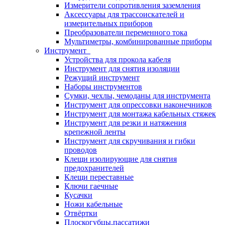
Измерители сопротивления заземления
Аксессуары для трассоискателей и
измерительных приборов
Преобразователи переменного тока
Мультиметры, комбинированные приборы
Инструмент
Устройства для прокола кабеля
Инструмент для снятия изоляции
Режущий инструмент
Наборы инструментов
Сумки, чехлы, чемоданы для инструмента
Инструмент для опрессовки наконечников
Инструмент для монтажа кабельных стяжек
Инструмент для резки и натяжения
крепежной ленты
Инструмент для скручивания и гибки
проводов
Клещи изолирующие для снятия
предохранителей
Клещи переставные
Ключи гаечные
Кусачки
Ножи кабельные
Отвёртки
Плоскогубцы,пассатижи