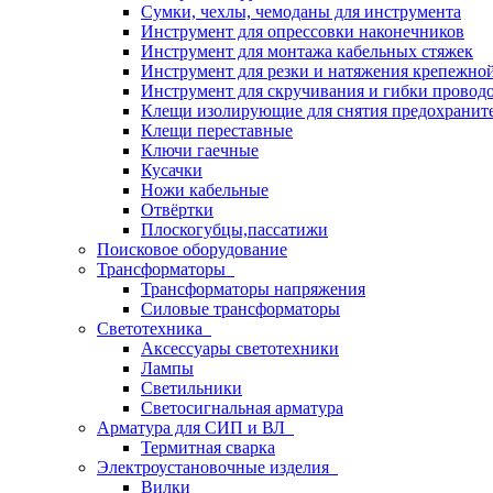
Сумки, чехлы, чемоданы для инструмента
Инструмент для опрессовки наконечников
Инструмент для монтажа кабельных стяжек
Инструмент для резки и натяжения крепежно
Инструмент для скручивания и гибки провод
Клещи изолирующие для снятия предохранит
Клещи переставные
Ключи гаечные
Кусачки
Ножи кабельные
Отвёртки
Плоскогубцы,пассатижи
Поисковое оборудование
Трансформаторы
Трансформаторы напряжения
Силовые трансформаторы
Светотехника
Аксессуары светотехники
Лампы
Светильники
Светосигнальная арматура
Арматура для СИП и ВЛ
Термитная сварка
Электроустановочные изделия
Вилки