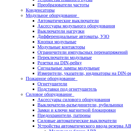
Преобразователи частоты
Конденсаторы
Модульное оборудование
Автоматические выключатели
Аксессуары модульного оборудования
Выключатели нагрузки
Дифференциальные автоматы, УЗО
Кнопки модульные
Модульные контакторы
Ограничители импульсных перенапряжений
Переключатели модульные
Розетки на DIN-рейку
Сигнальные лампы модульные
Измерители, указатели, индикаторы на DIN-р
Пожарное оборудование
Огнетушители
Подставки под огнетушитель
Силовое оборудование
Аксессуары силового оборудования
Выключатели-разъединители, рубильники
Замки и ключи магнитной блокировки
Предохранители, патроны
Силовые автоматические выключатели
Устройства автоматического ввода резерва 