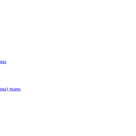
оры
ры) ткань