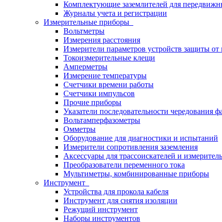
Комплектующие заземлителей для передвижн
Журналы учета и регистрации
Измерительные приборы
Вольтметры
Измерения расстояния
Измерители параметров устройств защиты о
Токоизмерительные клещи
Амперметры
Измерение температуры
Счетчики времени работы
Счетчики импульсов
Прочие приборы
Указатели последовательности чередования ф
Вольтамперфазометры
Омметры
Оборудование для диагностики и испытаний
Измерители сопротивления заземления
Аксессуары для трассоискателей и измерител
Преобразователи переменного тока
Мультиметры, комбинированные приборы
Инструмент
Устройства для прокола кабеля
Инструмент для снятия изоляции
Режущий инструмент
Наборы инструментов