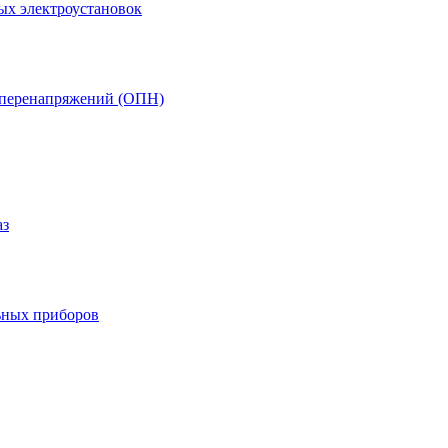
ых электроустановок
т перенапряжений (ОПН)
аз
ьных приборов