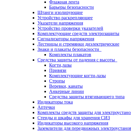
Флажная лента
Барьеры безопасности
Штанги изолирующие
Устройство раскрепляющее
Указатели напряжения
Устройство проверки указателей
Комплектующие средств электрозащиты
Сигнализаторы напряжения
Лестницы и стремянки диэлектрические
Знаки и плакаты безопасности
Комплекты плакатов
Средства защиты от падения с высоты
Когти,лазы
Привязи
Комплектующие когти-лазы
Стропы
Веревки, канаты
Анкерные линии
Средства защиты втягивающего типа
Индикаторы тока
Аптечки
Комплекты средств защиты для электроустан
Стенды и шкафы для хранения СИЗ
Индикаторы высокого напряжения
Заземлители для передвижных электроустано