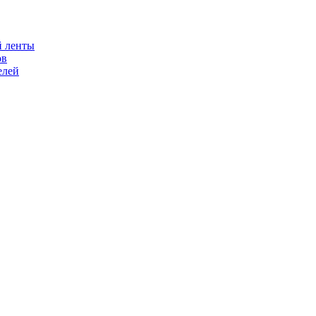
й ленты
ов
елей