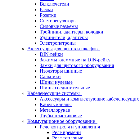
Выключатели
Рамки
Розетки
Светорегуляторы
Силовые разъемы
Тройники, адаптеры, колодки
Удлинители, адаптеры
Электропатроны
Аксессуары для щитов и шкафов
DIN-рейки
Зажимы клеммные на DIN-рейку
Замки для щитового оборудования
Изоляторы шинные
Сальники
Шины нулевые
Шины соединительные
Кабеленесущие системы
Аксессуары и комплектующие кабеленесущих
Кабель-каналы
Металлорукав
Трубы пластиковые
Коммутационное оборудование
Реле контроля и управления
Реле времени
Реле тепловые