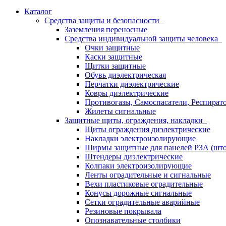
Каталог
Средства защиты и безопасности
Заземления переносные
Средства индивидуальной защиты человека
Очки защитные
Каски защитные
Щитки защитные
Обувь диэлектрическая
Перчатки диэлектрические
Ковры диэлектрические
Противогазы, Самоспасатели, Респират
Жилеты сигнальные
Защитные щиты, ограждения, накладки
Щиты ограждения диэлектрические
Накладки электроизолирующие
Ширмы защитные для панелей РЗА (што
Штендеры диэлектрические
Колпаки электроизолирующие
Ленты оградительные и сигнальные
Вехи пластиковые оградительные
Конусы дорожные сигнальные
Сетки оградительные аварийные
Резиновые покрывала
Опознавательные столбики