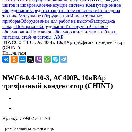
щитов и шкафов
Кабеленесущие системы
Коммутационное
оборудование
Средства защиты и безопасности
Приводная
техника
Модульное оборудование
Измерительные
приборы
Оборудование для работ на высоте
Распродажа
склада
Пожарное оборудование
Инструмент
Силовое
оборудование
Поисковое оборудование
Системы и блоки
питания, стабилизаторы, АКБ
-
NWC6-0.4-10-3, АС400В, 10кВАр трехфазный конденсатор
(CHINT)
Поделиться
NWC6-0.4-10-3, АС400В, 10кВАр
трехфазный конденсатор (CHINT)
Артикул:
799025CHINT
Трехфазный конденсатор.