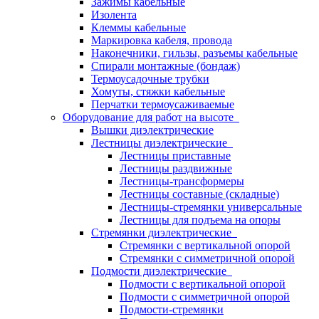
Зажимы кабельные
Изолента
Клеммы кабельные
Маркировка кабеля, провода
Наконечники, гильзы, разъемы кабельные
Спирали монтажные (бондаж)
Термоусадочные трубки
Хомуты, стяжки кабельные
Перчатки термоусаживаемые
Оборудование для работ на высоте
Вышки диэлектрические
Лестницы диэлектрические
Лестницы приставные
Лестницы раздвижные
Лестницы-трансформеры
Лестницы составные (складные)
Лестницы-стремянки универсальные
Лестницы для подъема на опоры
Стремянки диэлектрические
Стремянки с вертикальной опорой
Стремянки с симметричной опорой
Подмости диэлектрические
Подмости с вертикальной опорой
Подмости с симметричной опорой
Подмости-стремянки