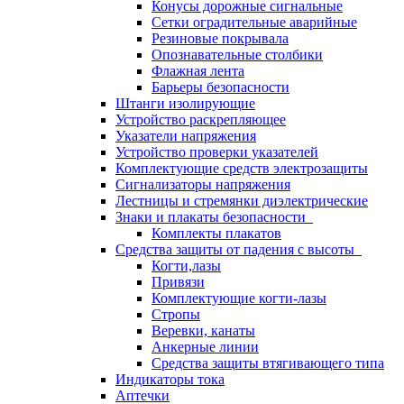
Конусы дорожные сигнальные
Сетки оградительные аварийные
Резиновые покрывала
Опознавательные столбики
Флажная лента
Барьеры безопасности
Штанги изолирующие
Устройство раскрепляющее
Указатели напряжения
Устройство проверки указателей
Комплектующие средств электрозащиты
Сигнализаторы напряжения
Лестницы и стремянки диэлектрические
Знаки и плакаты безопасности
Комплекты плакатов
Средства защиты от падения с высоты
Когти,лазы
Привязи
Комплектующие когти-лазы
Стропы
Веревки, канаты
Анкерные линии
Средства защиты втягивающего типа
Индикаторы тока
Аптечки