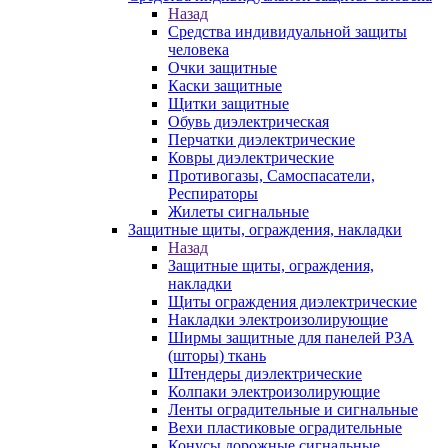
Назад
Средства индивидуальной защиты
человека
Очки защитные
Каски защитные
Щитки защитные
Обувь диэлектрическая
Перчатки диэлектрические
Ковры диэлектрические
Противогазы, Самоспасатели,
Респираторы
Жилеты сигнальные
Защитные щиты, ограждения, накладки
Назад
Защитные щиты, ограждения,
накладки
Щиты ограждения диэлектрические
Накладки электроизолирующие
Ширмы защитные для панелей РЗА
(шторы) ткань
Штендеры диэлектрические
Колпаки электроизолирующие
Ленты оградительные и сигнальные
Вехи пластиковые оградительные
Конусы дорожные сигнальные