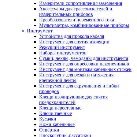
Измерители сопротивления заземления
Аксессуары для трассоискателей и
измерительных приборов
Преобразователи переменного тока
Мультиметры, комбинированные приборы
Инструмент
Устройства для прокола кабеля
Инструмент для снятия изоляции
Режущий инструмент
Наборы инструментов
Сумки, чехлы, чемоданы для инструмента
Инструмент для опрессовки наконечников
Инструмент для монтажа кабельных стяжек
Инструмент для резки и натяжения
крепежной ленты
Инструмент для скручивания и гибки
проводов
Клещи изолирующие для снятия
предохранителей
Клещи переставные
Ключи гаечные
Кусачки
Ножи кабельные
Отвёртки
Плоскогубцы,пассатижи