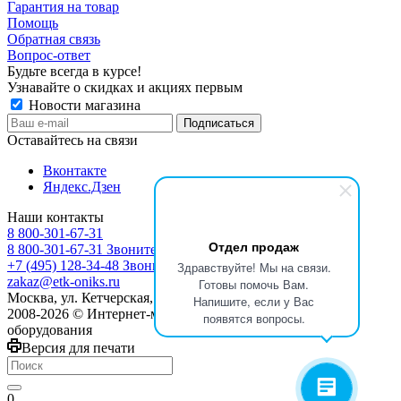
Гарантия на товар
Помощь
Обратная связь
Вопрос-ответ
Будьте всегда в курсе!
Узнавайте о скидках и акциях первым
Новости магазина
Оставайтесь на связи
Вконтакте
Яндекс.Дзен
Наши контакты
8 800-301-67-31
Отдел продаж
8 800-301-67-31
Звоните с 9:00 до 17:00
+7 (495) 128-34-48
Звоните с 8:30 до 17:30
Здравствуйте! Мы на связи.
zakaz@etk-oniks.ru
Готовы помочь Вам.
Москва, ул. Кетчерская,13
Напишите, если у Вас
2008-2026 © Интернет-магазин электротехнического
появятся вопросы.
оборудования
Версия для печати
0