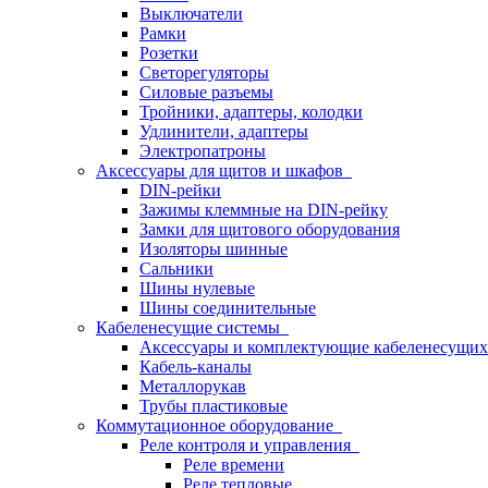
Выключатели
Рамки
Розетки
Светорегуляторы
Силовые разъемы
Тройники, адаптеры, колодки
Удлинители, адаптеры
Электропатроны
Аксессуары для щитов и шкафов
DIN-рейки
Зажимы клеммные на DIN-рейку
Замки для щитового оборудования
Изоляторы шинные
Сальники
Шины нулевые
Шины соединительные
Кабеленесущие системы
Аксессуары и комплектующие кабеленесущих
Кабель-каналы
Металлорукав
Трубы пластиковые
Коммутационное оборудование
Реле контроля и управления
Реле времени
Реле тепловые