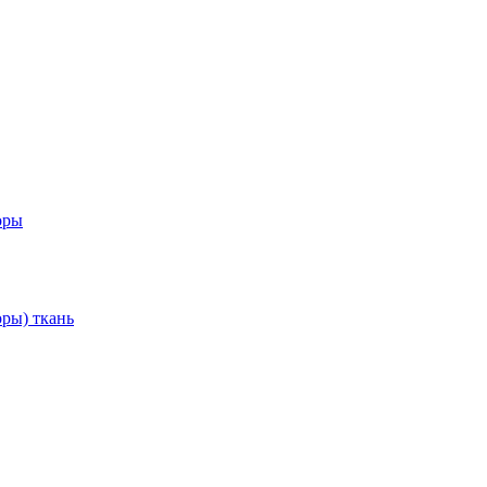
оры
ры) ткань