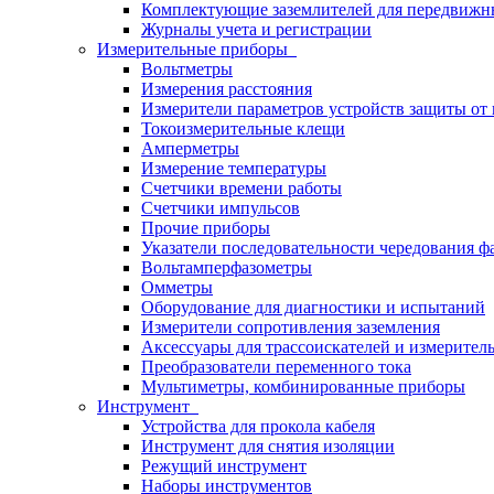
Комплектующие заземлителей для передвижн
Журналы учета и регистрации
Измерительные приборы
Вольтметры
Измерения расстояния
Измерители параметров устройств защиты о
Токоизмерительные клещи
Амперметры
Измерение температуры
Счетчики времени работы
Счетчики импульсов
Прочие приборы
Указатели последовательности чередования ф
Вольтамперфазометры
Омметры
Оборудование для диагностики и испытаний
Измерители сопротивления заземления
Аксессуары для трассоискателей и измерител
Преобразователи переменного тока
Мультиметры, комбинированные приборы
Инструмент
Устройства для прокола кабеля
Инструмент для снятия изоляции
Режущий инструмент
Наборы инструментов