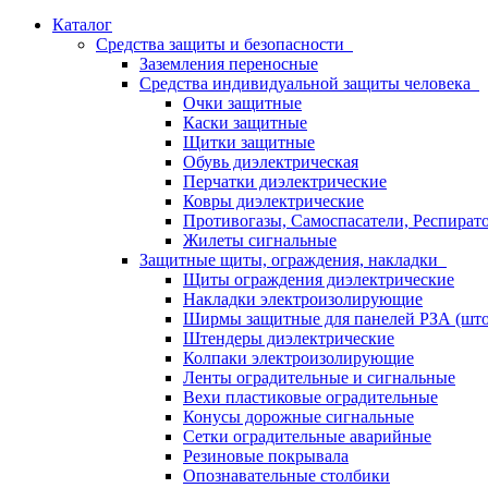
Каталог
Средства защиты и безопасности
Заземления переносные
Средства индивидуальной защиты человека
Очки защитные
Каски защитные
Щитки защитные
Обувь диэлектрическая
Перчатки диэлектрические
Ковры диэлектрические
Противогазы, Самоспасатели, Респират
Жилеты сигнальные
Защитные щиты, ограждения, накладки
Щиты ограждения диэлектрические
Накладки электроизолирующие
Ширмы защитные для панелей РЗА (што
Штендеры диэлектрические
Колпаки электроизолирующие
Ленты оградительные и сигнальные
Вехи пластиковые оградительные
Конусы дорожные сигнальные
Сетки оградительные аварийные
Резиновые покрывала
Опознавательные столбики