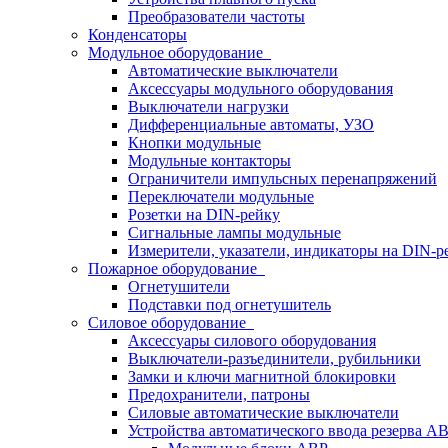
Преобразователи частоты
Конденсаторы
Модульное оборудование
Автоматические выключатели
Аксессуары модульного оборудования
Выключатели нагрузки
Дифференциальные автоматы, УЗО
Кнопки модульные
Модульные контакторы
Ограничители импульсных перенапряжений
Переключатели модульные
Розетки на DIN-рейку
Сигнальные лампы модульные
Измерители, указатели, индикаторы на DIN-р
Пожарное оборудование
Огнетушители
Подставки под огнетушитель
Силовое оборудование
Аксессуары силового оборудования
Выключатели-разъединители, рубильники
Замки и ключи магнитной блокировки
Предохранители, патроны
Силовые автоматические выключатели
Устройства автоматического ввода резерва 