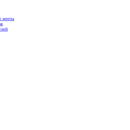
й ленты
ов
елей