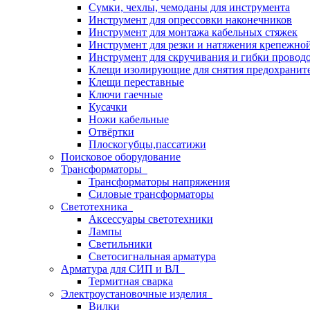
Сумки, чехлы, чемоданы для инструмента
Инструмент для опрессовки наконечников
Инструмент для монтажа кабельных стяжек
Инструмент для резки и натяжения крепежно
Инструмент для скручивания и гибки провод
Клещи изолирующие для снятия предохранит
Клещи переставные
Ключи гаечные
Кусачки
Ножи кабельные
Отвёртки
Плоскогубцы,пассатижи
Поисковое оборудование
Трансформаторы
Трансформаторы напряжения
Силовые трансформаторы
Светотехника
Аксессуары светотехники
Лампы
Светильники
Светосигнальная арматура
Арматура для СИП и ВЛ
Термитная сварка
Электроустановочные изделия
Вилки