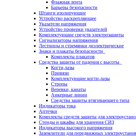
Флажная лента
Барьеры безопасности
Штанги изолирующие
Устройство раскрепляющее
Указатели напряжения
Устройство проверки указателей
Комплектующие средств электрозащиты
Сигнализаторы напряжения
Лестницы и стремянки диэлектрические
Знаки и плакаты безопасности
Комплекты плакатов
Средства защиты от падения с высоты
Когти,лазы
Привязи
Комплектующие когти-лазы
Стропы
Веревки, канаты
Анкерные линии
Средства защиты втягивающего типа
Индикаторы тока
Аптечки
Комплекты средств защиты для электроустан
Стенды и шкафы для хранения СИЗ
Индикаторы высокого напряжения
Заземлители для передвижных электроустано