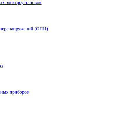
ых электроустановок
т перенапряжений (ОПН)
аз
ьных приборов