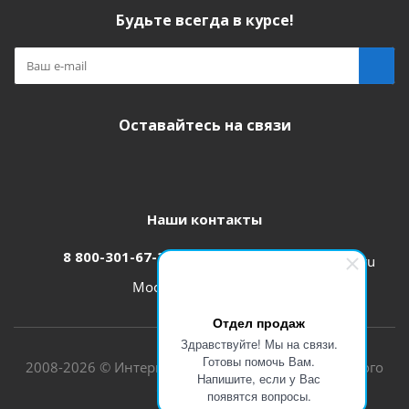
Будьте всегда в курсе!
Оставайтесь на связи
Наши контакты
8 800-301-67-31
zakaz@etk-oniks.ru
Москва, ул. Кетчерская,13
Отдел продаж
Здравствуйте! Мы на связи.
Готовы помочь Вам.
2008-2026 © Интернет-магазин электротехнического
Напишите, если у Вас
оборудования
появятся вопросы.