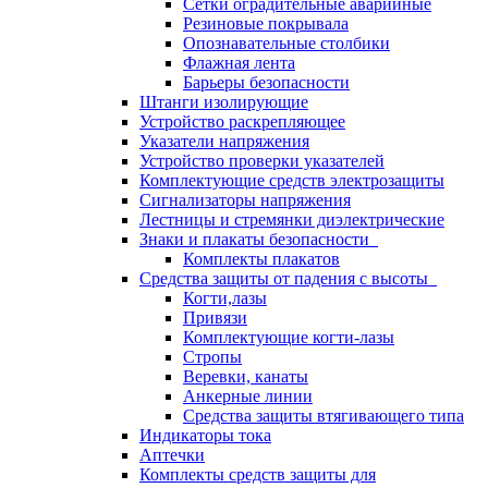
Сетки оградительные аварийные
Резиновые покрывала
Опознавательные столбики
Флажная лента
Барьеры безопасности
Штанги изолирующие
Устройство раскрепляющее
Указатели напряжения
Устройство проверки указателей
Комплектующие средств электрозащиты
Сигнализаторы напряжения
Лестницы и стремянки диэлектрические
Знаки и плакаты безопасности
Комплекты плакатов
Средства защиты от падения с высоты
Когти,лазы
Привязи
Комплектующие когти-лазы
Стропы
Веревки, канаты
Анкерные линии
Средства защиты втягивающего типа
Индикаторы тока
Аптечки
Комплекты средств защиты для