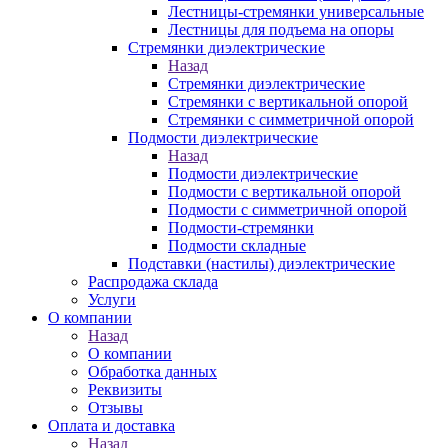
Лестницы-стремянки универсальные
Лестницы для подъема на опоры
Стремянки диэлектрические
Назад
Стремянки диэлектрические
Стремянки с вертикальной опорой
Стремянки с симметричной опорой
Подмости диэлектрические
Назад
Подмости диэлектрические
Подмости с вертикальной опорой
Подмости с симметричной опорой
Подмости-стремянки
Подмости складные
Подставки (настилы) диэлектрические
Распродажа склада
Услуги
О компании
Назад
О компании
Обработка данных
Реквизиты
Отзывы
Оплата и доставка
Назад