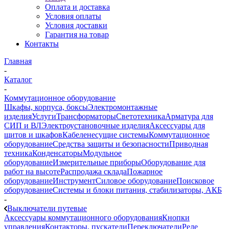
Оплата и доставка
Условия оплаты
Условия доставки
Гарантия на товар
Контакты
Главная
-
Каталог
-
Коммутационное оборудование
Шкафы, корпуса, боксы
Электромонтажные
изделия
Услуги
Трансформаторы
Светотехника
Арматура для
СИП и ВЛ
Электроустановочные изделия
Аксессуары для
щитов и шкафов
Кабеленесущие системы
Коммутационное
оборудование
Средства защиты и безопасности
Приводная
техника
Конденсаторы
Модульное
оборудование
Измерительные приборы
Оборудование для
работ на высоте
Распродажа склада
Пожарное
оборудование
Инструмент
Силовое оборудование
Поисковое
оборудование
Системы и блоки питания, стабилизаторы, АКБ
-
Выключатели путевые
Аксессуары коммутационного оборудования
Кнопки
управления
Контакторы, пускатели
Переключатели
Реле