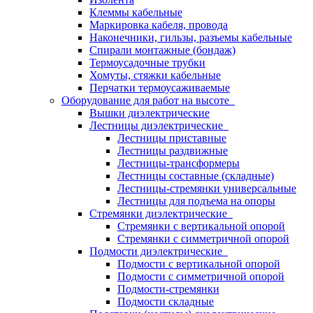
Клеммы кабельные
Маркировка кабеля, провода
Наконечники, гильзы, разъемы кабельные
Спирали монтажные (бондаж)
Термоусадочные трубки
Хомуты, стяжки кабельные
Перчатки термоусаживаемые
Оборудование для работ на высоте
Вышки диэлектрические
Лестницы диэлектрические
Лестницы приставные
Лестницы раздвижные
Лестницы-трансформеры
Лестницы составные (складные)
Лестницы-стремянки универсальные
Лестницы для подъема на опоры
Стремянки диэлектрические
Стремянки с вертикальной опорой
Стремянки с симметричной опорой
Подмости диэлектрические
Подмости с вертикальной опорой
Подмости с симметричной опорой
Подмости-стремянки
Подмости складные