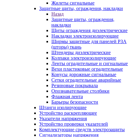
Жилеты сигнальные
Защитные щиты, ограждения, накладки
Назад
Защитные щиты, ограждения,
накладки
Щиты ограждения диэлектрические
Накладки электроизолирующие
Ширмы защитные для панелей РЗА
(шторы) ткань
Штендеры диэлектрические
Колпаки электроизолирующие
Ленты оградительные и сигнальные
Вехи пластиковые оградительные
Конусы дорожные сигнальные
Сетки оградительные аварийные
Резиновые покрывала
Опознавательные столбики
Флажная лента
Барьеры безопасности
Штанги изолирующие
Устройство раскрепляющее
Указатели напряжения
Устройство проверки указателей
Комплектующие средств электрозащиты
Сигнализаторы напряжения