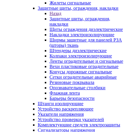
Жилеты сигнальные
Защитные щиты, ограждения, накладки
Назад
Защитные щиты, ограждения,
накладки
Щиты ограждения диэлектрические
Накладки электроизолирующие
Ширмы защитные для панелей РЗА
(шторы) ткань
Штендеры диэлектрические
Колпаки электроизолирующие
Ленты оградительные и сигнальные
Вехи пластиковые оградительные
Конусы дорожные сигнальные
Сетки оградительные аварийные
Резиновые покрывала
Опознавательные столбики
Флажная лента
Барьеры безопасности
Штанги изолирующие
Устройство раскрепляющее
Указатели напряжения
Устройство проверки указателей
Комплектующие средств электрозащиты
Сигнализаторы напряжения