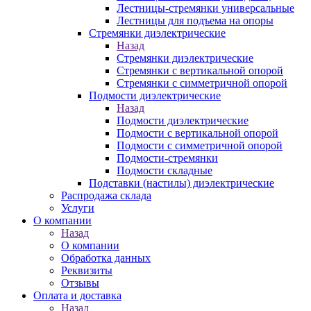
Лестницы-стремянки универсальные
Лестницы для подъема на опоры
Стремянки диэлектрические
Назад
Стремянки диэлектрические
Стремянки с вертикальной опорой
Стремянки с симметричной опорой
Подмости диэлектрические
Назад
Подмости диэлектрические
Подмости с вертикальной опорой
Подмости с симметричной опорой
Подмости-стремянки
Подмости складные
Подставки (настилы) диэлектрические
Распродажа склада
Услуги
О компании
Назад
О компании
Обработка данных
Реквизиты
Отзывы
Оплата и доставка
Назад