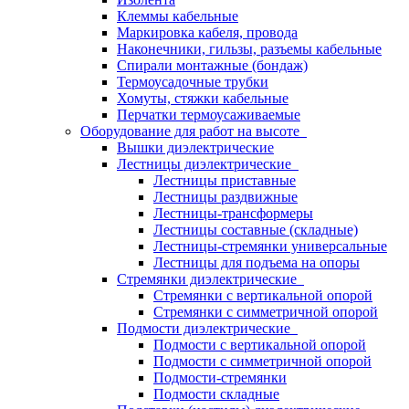
Клеммы кабельные
Маркировка кабеля, провода
Наконечники, гильзы, разъемы кабельные
Спирали монтажные (бондаж)
Термоусадочные трубки
Хомуты, стяжки кабельные
Перчатки термоусаживаемые
Оборудование для работ на высоте
Вышки диэлектрические
Лестницы диэлектрические
Лестницы приставные
Лестницы раздвижные
Лестницы-трансформеры
Лестницы составные (складные)
Лестницы-стремянки универсальные
Лестницы для подъема на опоры
Стремянки диэлектрические
Стремянки с вертикальной опорой
Стремянки с симметричной опорой
Подмости диэлектрические
Подмости с вертикальной опорой
Подмости с симметричной опорой
Подмости-стремянки
Подмости складные