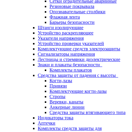
Сетки оградительные аварийные
Резиновые покрывала
Опознавательные столбики
Флажная лента
Барьеры безопасности
Штанги изолирующие
Устройство раскрепляющее
Указатели напряжения
Устройство проверки указателей
Комплектующие средств электрозащиты
Сигнализаторы напряжения
Лестницы и стремянки диэлектрические
Знаки и плакаты безопасности
Комплекты плакатов
Средства защиты от падения с высоты
Когти,лазы
Привязи
Комплектующие когти-лазы
Стропы
Веревки, канаты
Анкерные линии
Средства защиты втягивающего типа
Индикаторы тока
Аптечки
Комплекты средств защиты для