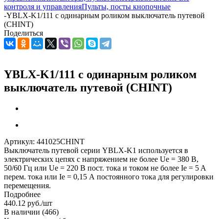
контроля и управления
Пульты, посты кнопочные
-
YBLX-K1/111 c одинарным роликом выключатель путевой
(CHINT)
Поделиться
YBLX-K1/111 c одинарным роликом
выключатель путевой (CHINT)
Артикул:
441025CHINT
Выключатель путевой серии YBLX-K1 используется в
электрических цепях с напряжением не более Ue = 380 В,
50/60 Гц или Ue = 220 В пост. тока и током не более Ie = 5 A
перем. тока или Ie = 0,15 А постоянного тока для регулировки
перемещения.
Подробнее
440.12
руб.
/шт
В наличии
(466)