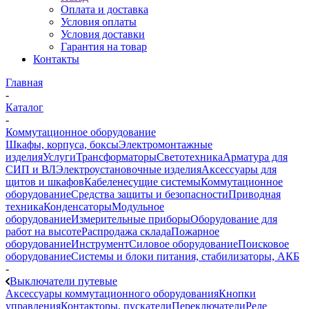
Оплата и доставка
Условия оплаты
Условия доставки
Гарантия на товар
Контакты
Главная
-
Каталог
-
Коммутационное оборудование
Шкафы, корпуса, боксы
Электромонтажные
изделия
Услуги
Трансформаторы
Светотехника
Арматура для
СИП и ВЛ
Электроустановочные изделия
Аксессуары для
щитов и шкафов
Кабеленесущие системы
Коммутационное
оборудование
Средства защиты и безопасности
Приводная
техника
Конденсаторы
Модульное
оборудование
Измерительные приборы
Оборудование для
работ на высоте
Распродажа склада
Пожарное
оборудование
Инструмент
Силовое оборудование
Поисковое
оборудование
Системы и блоки питания, стабилизаторы, АКБ
-
Выключатели путевые
Аксессуары коммутационного оборудования
Кнопки
управления
Контакторы, пускатели
Переключатели
Реле