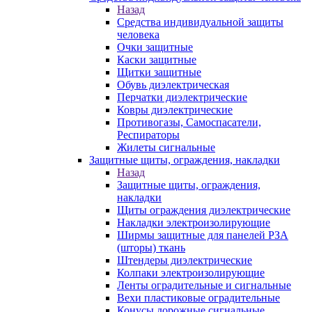
Назад
Средства индивидуальной защиты
человека
Очки защитные
Каски защитные
Щитки защитные
Обувь диэлектрическая
Перчатки диэлектрические
Ковры диэлектрические
Противогазы, Самоспасатели,
Респираторы
Жилеты сигнальные
Защитные щиты, ограждения, накладки
Назад
Защитные щиты, ограждения,
накладки
Щиты ограждения диэлектрические
Накладки электроизолирующие
Ширмы защитные для панелей РЗА
(шторы) ткань
Штендеры диэлектрические
Колпаки электроизолирующие
Ленты оградительные и сигнальные
Вехи пластиковые оградительные
Конусы дорожные сигнальные