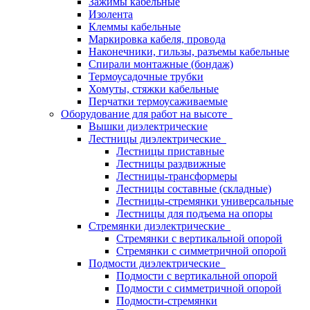
Зажимы кабельные
Изолента
Клеммы кабельные
Маркировка кабеля, провода
Наконечники, гильзы, разъемы кабельные
Спирали монтажные (бондаж)
Термоусадочные трубки
Хомуты, стяжки кабельные
Перчатки термоусаживаемые
Оборудование для работ на высоте
Вышки диэлектрические
Лестницы диэлектрические
Лестницы приставные
Лестницы раздвижные
Лестницы-трансформеры
Лестницы составные (складные)
Лестницы-стремянки универсальные
Лестницы для подъема на опоры
Стремянки диэлектрические
Стремянки с вертикальной опорой
Стремянки с симметричной опорой
Подмости диэлектрические
Подмости с вертикальной опорой
Подмости с симметричной опорой
Подмости-стремянки