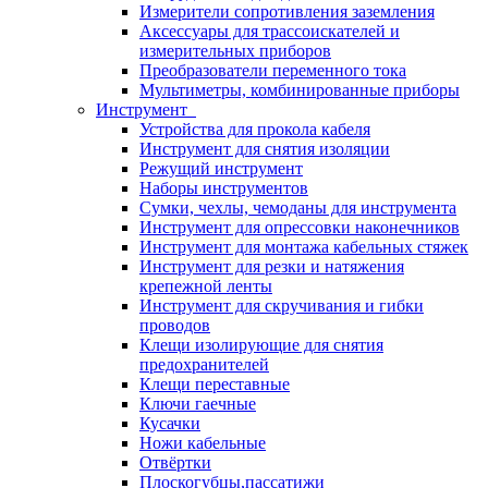
Измерители сопротивления заземления
Аксессуары для трассоискателей и
измерительных приборов
Преобразователи переменного тока
Мультиметры, комбинированные приборы
Инструмент
Устройства для прокола кабеля
Инструмент для снятия изоляции
Режущий инструмент
Наборы инструментов
Сумки, чехлы, чемоданы для инструмента
Инструмент для опрессовки наконечников
Инструмент для монтажа кабельных стяжек
Инструмент для резки и натяжения
крепежной ленты
Инструмент для скручивания и гибки
проводов
Клещи изолирующие для снятия
предохранителей
Клещи переставные
Ключи гаечные
Кусачки
Ножи кабельные
Отвёртки
Плоскогубцы,пассатижи