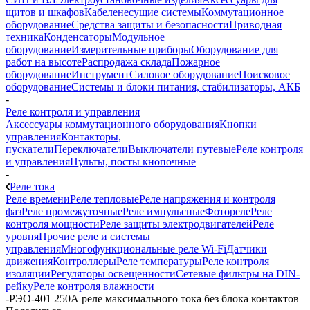
щитов и шкафов
Кабеленесущие системы
Коммутационное
оборудование
Средства защиты и безопасности
Приводная
техника
Конденсаторы
Модульное
оборудование
Измерительные приборы
Оборудование для
работ на высоте
Распродажа склада
Пожарное
оборудование
Инструмент
Силовое оборудование
Поисковое
оборудование
Системы и блоки питания, стабилизаторы, АКБ
-
Реле контроля и управления
Аксессуары коммутационного оборудования
Кнопки
управления
Контакторы,
пускатели
Переключатели
Выключатели путевые
Реле контроля
и управления
Пульты, посты кнопочные
-
Реле тока
Реле времени
Реле тепловые
Реле напряжения и контроля
фаз
Реле промежуточные
Реле импульсные
Фотореле
Реле
контроля мощности
Реле защиты электродвигателей
Реле
уровня
Прочие реле и системы
управления
Многофункциональные реле Wi-Fi
Датчики
движения
Контроллеры
Реле температуры
Реле контроля
изоляции
Регуляторы освещенности
Сетевые фильтры на DIN-
рейку
Реле контроля влажности
-
РЭО-401 250А реле максимального тока без блока контактов