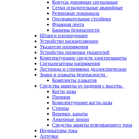
Конусы дорожные сигнальные
Сетки оградительные аварийные
Резиновые покрывала
Опознавательные столбики
Флажная лента
Барьеры безопасности
Штанги изолирующие
Устройство раскрепляющее
Указатели напряжения
Устройство проверки указателей
Комплектующие средств электрозащиты
Сигнализаторы напряжения
Лестницы и стремянки диэлектрические
Знаки и плакаты безопасности
Комплекты плакатов
Средства защиты от падения с высоты
Когти,лазы
Привязи
Комплектующие когти-лазы
Стропы
Веревки, канаты
Анкерные линии
Средства защиты втягивающего типа
Индикаторы тока
Аптечки