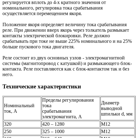
регулируется вплоть до 4-х кратного значения от
номинального, регулировка тока срабатывания
осуществляется перемещением якоря.
Положение якоря определяет величину тока срабатывания
реле. При движении вверх якорь через толкатель размыкает
контакты электрической блокировки. Реле должно
срабатывать при токе не выше 225% номинального и на 25%
больше пускового тока двигателя.
Реле состоит из двух основных узлов - электромагнитной
системы (магнитопровод с катушкой) и размыкающего блок-
контакта. Реле поставляются как с блок-контактом так и без
него.
Технические характеристики
Пределы регулирования
Диаметр
Номинальный
тока
выводной
ток, А
срабатывания
шпильки d, мм
электромагнита, А
320
420 – 1280
М12
250
325 – 1000
М12