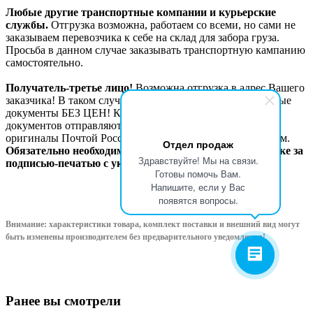
Любые другие транспортные компании и курьерские
службы.
Отгрузка возможна, работаем со всеми, но сами не
заказываем перевозчика к себе на склад для забора груза.
Просьба в данном случае заказывать транспортную кампанию
самостоятельно.
Получатель-третье лицо!
Возможна отгрузка в адрес Вашего
заказчика! В таком случае с грузом идут сопроводительные
документы БЕЗ ЦЕН! Копии товаросопроводительных
документов отправляются Вам по электронной почте,
оригиналы Почтой России или другим удобным способом.
Отдел продаж
Обязательно необходимо официальное письмо на бланке за
Здравствуйте! Мы на связи.
подписью-печатью с указанием данных по отгрузке.
Готовы помочь Вам.
Напишите, если у Вас
появятся вопросы.
Внимание: характеристики товара, комплект поставки и внешний вид могут
быть изменены производителем без предварительного уведом
ления!
Ранее вы смотрели