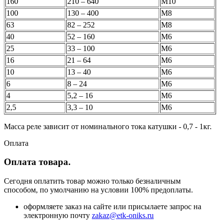
160
210 – 640
М10
100
130 – 400
М8
63
82 – 252
М8
40
52 – 160
М6
25
33 – 100
М6
16
21 – 64
М6
10
13 – 40
М6
6
8 – 24
М6
4
5,2 – 16
М6
2,5
3,3 – 10
М6
Масса реле зависит от номинального тока катушки - 0,7 - 1кг.
Оплата
Оплата товара.
Сегодня оплатить товар можно только безналичным
способом, по умолчанию на условии 100% предоплаты.
оформляете заказ на сайте или присылаете запрос на
электронную почту
zakaz@etk-oniks.ru