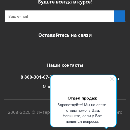
Будьте всегда в курсе!
Оставайтесь на связи
Наши контакты
8 800-301-67-31
zakaz@etk-oniks.ru
Москва, ул. Кетчерская,13
Отдел продаж
Здравствуйте! Мы на связи.
Готовы помочь Вам.
2008-2026 © Интернет-магазин электротехнического
Напишите, если у Вас
оборудования
появятся вопросы.