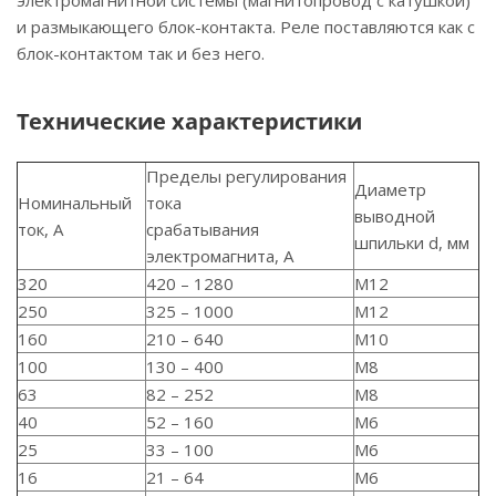
электромагнитной системы (магнитопровод с катушкой)
и размыкающего блок-контакта. Реле поставляются как с
блок-контактом так и без него.
Технические характеристики
Пределы регулирования
Диаметр
Номинальный
тока
выводной
ток, А
срабатывания
шпильки d, мм
электромагнита, А
320
420 – 1280
М12
250
325 – 1000
М12
160
210 – 640
М10
100
130 – 400
М8
63
82 – 252
М8
40
52 – 160
М6
25
33 – 100
М6
16
21 – 64
М6