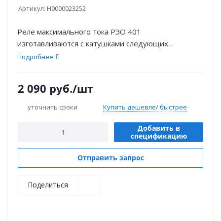
Артикул:
Н0000023252
Реле максимального тока РЭО 401
изготавливаются с катушками следующих
номиналов: 6А, 10А, 16А, 25А, 40А, 63А, 100А, 160А,
Подробнее
250А, 320А.
2 090
руб.
/шт
уточнить сроки
Купить дешевле/ быстрее
Добавить в
спецификацию
Отправить запрос
Поделиться