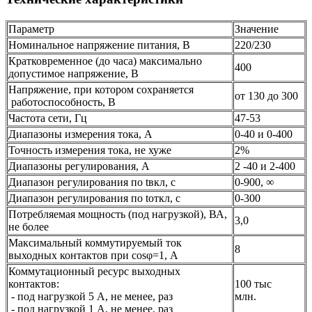
Параметр
Значение
Номинальное напряжение питания, В
220/230
Кратковременное (до часа) максимально
400
допустимое напряжение, В
Напряжение, при котором сохраняется
от 130 до 300
работоспособность, В
Частота сети, Гц
47-53
Диапазоны измерения тока, А
0-40 и 0-400
Точность измерения тока, не хуже
2%
Диапазоны регулирования, А
2 -40 и 2-400
Диапазон регулирования по tвкл, с
0-900, ∞
Диапазон регулирования по tоткл, с
0-300
Потребляемая мощность (под нагрузкой), ВА,
3,0
не более
Максимальный коммутируемый ток
8
выходных контактов при cosφ=1, А
Коммутационный ресурс выходных
контактов:
100 тыс
- под нагрузкой 5 А, не менее, раз
млн.
- под нагрузкой 1 А, не менее, раз