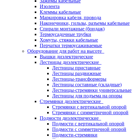
Зажимы кабельные
Изолента
Клеммы кабельные
Маркировка кабеля, провода
Наконечники, гильзы, разъемы кабельные
Спирали монтажные (бондаж)
Термоусадочные трубки
Хомуты, стяжки кабельные
Перчатки термоусаживаемые
Оборудование для работ на высоте
Вышки диэлектрические
Лестницы диэлектрические
Лестницы приставные
Лестницы раздвижные
Лестницы-трансформеры
Лестницы составные (складные)
Лестницы-стремянки универсальные
Лестницы для подъема на опоры
Стремянки диэлектрические
Стремянки с вертикальной опорой
Стремянки с симметричной опорой
Подмости диэлектрические
Подмости с вертикальной опорой
Подмости с симметричной опорой
Подмости-стремянки