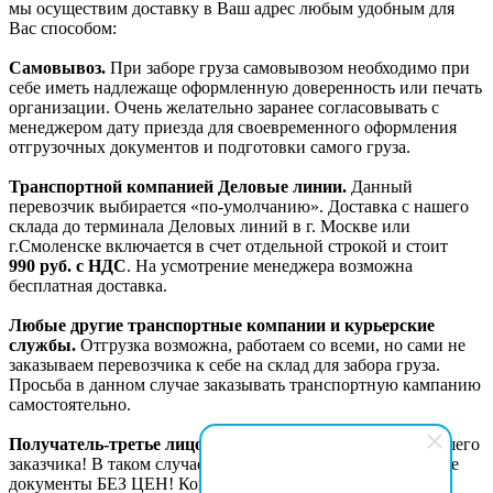
мы осуществим доставку в Ваш адрес любым удобным для
Вас способом:
Самовывоз.
При заборе груза самовывозом необходимо при
себе иметь надлежаще оформленную доверенность или печать
организации. Очень желательно заранее согласовывать с
менеджером дату приезда для своевременного оформления
отгрузочных документов и подготовки самого груза.
Транспортной компанией Деловые линии.
Данный
перевозчик выбирается «по-умолчанию». Доставка с нашего
склада до терминала Деловых линий в г. Москве или
г.Смоленске включается в счет отдельной строкой и стоит
990
руб. с НДС
. На усмотрение менеджера возможна
бесплатная доставка.
Любые другие транспортные компании и курьерские
службы.
Отгрузка возможна, работаем со всеми, но сами не
заказываем перевозчика к себе на склад для забора груза.
Просьба в данном случае заказывать транспортную кампанию
самостоятельно.
Получатель-третье лицо!
Возможна отгрузка в адрес Вашего
заказчика! В таком случае с грузом идут сопроводительные
документы БЕЗ ЦЕН! Копии товаросопроводительных