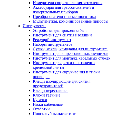
Измерители сопротивления заземления
Аксессуары для трассоискателей и
измерительных приборов
Преобразователи переменного тока
Мультиметры, комбинированные приборы
Инструмент
Устройства для прокола кабеля
Инструмент для снятия изоляции
Режущий инструмент
Наборы инструментов
Сумки, чехлы, чемоданы для инструмента
Инструмент для опрессовки наконечников
Инструмент для монтажа кабельных стяжек
Инструмент для резки и натяжения
крепежной ленты
Инструмент для скручивания и гибки
проводов
Клещи изолирующие для снятия
предохранителей
Клещи переставные
Ключи гаечные
Кусачки
Ножи кабельные
Отвёртки
Плоскогубцы,пассатижи