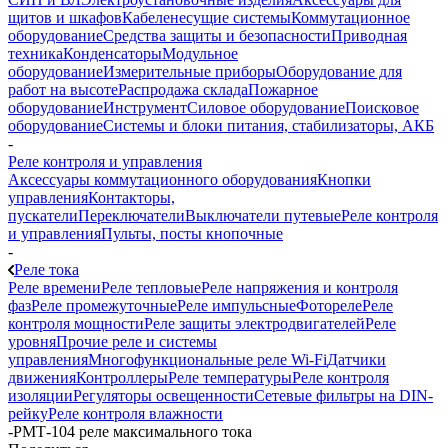
щитов и шкафов
Кабеленесущие системы
Коммутационное
оборудование
Средства защиты и безопасности
Приводная
техника
Конденсаторы
Модульное
оборудование
Измерительные приборы
Оборудование для
работ на высоте
Распродажа склада
Пожарное
оборудование
Инструмент
Силовое оборудование
Поисковое
оборудование
Системы и блоки питания, стабилизаторы, АКБ
-
Реле контроля и управления
Аксессуары коммутационного оборудования
Кнопки
управления
Контакторы,
пускатели
Переключатели
Выключатели путевые
Реле контроля
и управления
Пульты, посты кнопочные
-
Реле тока
Реле времени
Реле тепловые
Реле напряжения и контроля
фаз
Реле промежуточные
Реле импульсные
Фотореле
Реле
контроля мощности
Реле защиты электродвигателей
Реле
уровня
Прочие реле и системы
управления
Многофункциональные реле Wi-Fi
Датчики
движения
Контроллеры
Реле температуры
Реле контроля
изоляции
Регуляторы освещенности
Сетевые фильтры на DIN-
рейку
Реле контроля влажности
-
РМТ-104 реле максимального тока