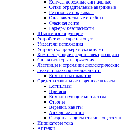
Конусы дорожные сигнальные
Сетки оградительные аварийные
Резиновые покрывала
Опознавательные столбики
Флажная лента
Барьеры безопасности
Штанги изолирующие
Устройство раскрепляющее
Указатели напряжения
Устройство проверки указателей
Комплектующие средств электрозащиты
Сигнализаторы напряжения
Лестницы и стремянки диэлектрические
Знаки и плакаты безопасности
Комплекты плакатов
Средства защиты от падения с высоты
Когти,лазы
Привязи
Комплектующие когти-лазы
Стропы
Веревки, канаты
Анкерные линии
Средства защиты втягивающего типа
Индикаторы тока
Аптечки