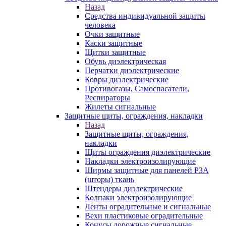
Назад
Средства индивидуальной защиты
человека
Очки защитные
Каски защитные
Щитки защитные
Обувь диэлектрическая
Перчатки диэлектрические
Ковры диэлектрические
Противогазы, Самоспасатели,
Респираторы
Жилеты сигнальные
Защитные щиты, ограждения, накладки
Назад
Защитные щиты, ограждения,
накладки
Щиты ограждения диэлектрические
Накладки электроизолирующие
Ширмы защитные для панелей РЗА
(шторы) ткань
Штендеры диэлектрические
Колпаки электроизолирующие
Ленты оградительные и сигнальные
Вехи пластиковые оградительные
Конусы дорожные сигнальные