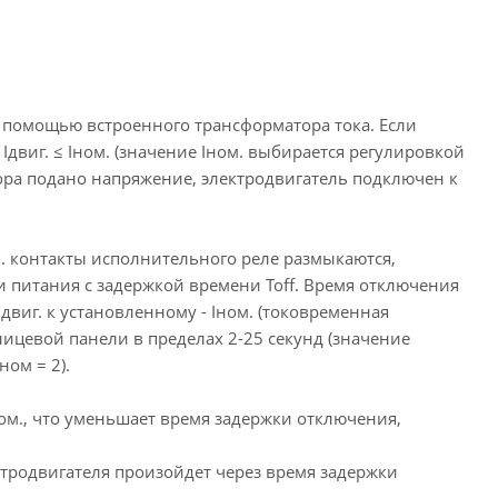
с помощью встроенного трансформатора тока. Если
виг. ≤ Iном. (значение Iном. выбирается регулировкой
тора подано напряжение, электродвигатель подключен к
м. контакты исполнительного реле размыкаются,
ти питания с задержкой времени Toff. Время отключения
Iдвиг. к установленному - Iном. (токовременная
лицевой панели в пределах 2-25 секунд (значение
ном = 2).
ном., что уменьшает время задержки отключения,
ктродвигателя произойдет через время задержки