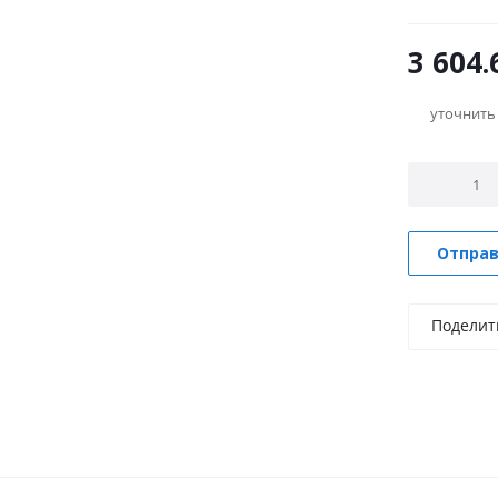
по току пр
(увеличен
3 604.
напряжени
нагрузки на
уточнить
Отправ
Поделит