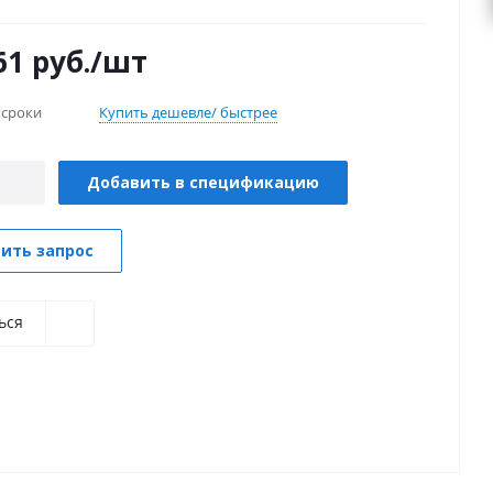
и электрических и технологических перегрузках
ие тока при понижении или повышении
61
руб.
/шт
я питания, заклинивании ротора, увеличении
 валу и т. п.)
 сроки
Купить дешевле/ быстрее
Добавить в спецификацию
ить запрос
ься