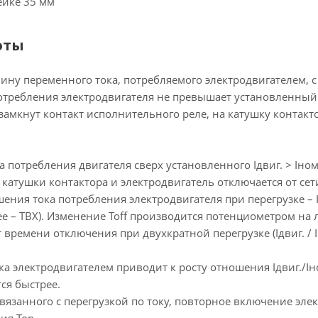
ейке 35 мм
оты
ину переменного тока, потребляемого электродвигателем, 
ребления электродвигателя не превышает установленный Iд
замкнут контакт исполнительного реле, на катушку контак
 потребления двигателя сверх установленного Iдвиг. > Iно
 катушки контактора и электродвигатель отключается от се
ошения тока потребления электродвигателя при перегрузке – 
ее – ТВХ). Изменение Toff производится потенциометром на 
 времени отключения при двухкратной перегрузке (Iдвиг. / I
ка электродвигателем приводит к росту отношения Iдвиг./I
ся быстрее.
вязанного с перегрузкой по току, повторное включение эле