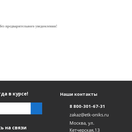
без предварительного уведом
ления!
да в курсе!
Наши контакты
8 800-301-67-31
zakaz@etk-oniks.ru
Москва, ул.
ь на связи
Кетчерская,13