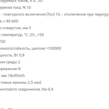
ируемых токов, А 4…30
рения тока, % 10
 - повторного включения (Ton) 10, - отключения при перегруз
, с 40-600
о отверстия, мм 5
 температур, °С -25…+50
P20
зносостойкость, циклов >100000
ность, Вт 0,8
ния среды 2
ряжения III
, мм 18х90х65
товые зажимы 2,5 мм2
интового соединения, Нм 0,4