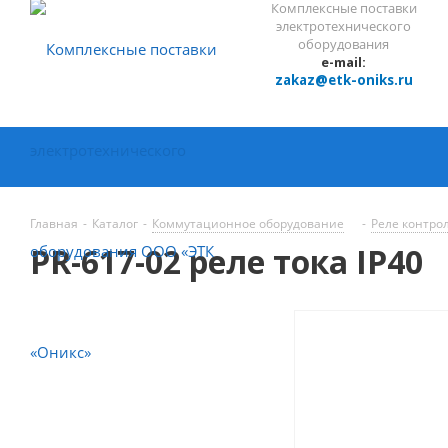
Комплексные поставки
электротехнического
оборудования
e-mail:
zakaz@etk-oniks.ru
Главная
-
Каталог
-
Коммутационное оборудование
-
Реле контро
PR-617-02 реле тока IP40