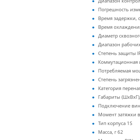
Диапазон контрол
Погрешность изме
Время задержки, с
Время охлаждения
Диаметр сквозног
Диапазон рабочих
Степень защиты I
Коммутационная и
Потребляемая мощ
Степень загрязне
Категория перенап
Габариты (ШхВхГ)
Подключение вин
Момент затяжки в
Тип корпуса 1S
Масса, г 62