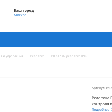
Ваш город
Москва
ля и управления
-
Реле тока
-
PR-617-02 реле тока IP40
Артикул:
ea0
Реле тока
контроля 
защиты од
Подробнее