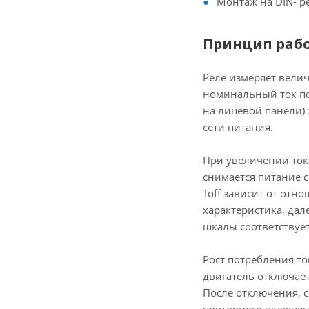
Монтаж на DIN- р
Принцип раб
Реле измеряет велич
номинальный ток пот
на лицевой панели) 
сети питания.
При увеличении тока
снимается питание с
Toff зависит от отн
характеристика, дал
шкалы соответствует
Рост потребления то
двигатель отключает
После отключения, с