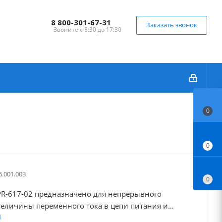
8 800-301-67-31
Заказать звонок
Звоните с 8:30 до 17:30
0
0
5.001.003
0
 PR-617-02 предназначено для непрерывного
величины переменного тока в цепи питания и
но и трехфазных электродвигателей от перегрузки