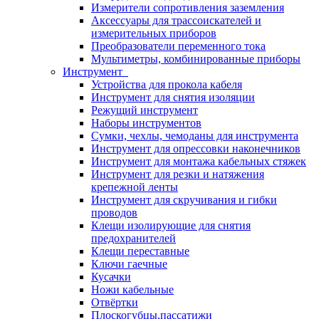
Измерители сопротивления заземления
Аксессуары для трассоискателей и
измерительных приборов
Преобразователи переменного тока
Мультиметры, комбинированные приборы
Инструмент
Устройства для прокола кабеля
Инструмент для снятия изоляции
Режущий инструмент
Наборы инструментов
Сумки, чехлы, чемоданы для инструмента
Инструмент для опрессовки наконечников
Инструмент для монтажа кабельных стяжек
Инструмент для резки и натяжения
крепежной ленты
Инструмент для скручивания и гибки
проводов
Клещи изолирующие для снятия
предохранителей
Клещи переставные
Ключи гаечные
Кусачки
Ножи кабельные
Отвёртки
Плоскогубцы,пассатижи