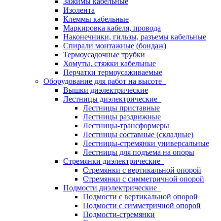
Зажимы кабельные
Изолента
Клеммы кабельные
Маркировка кабеля, провода
Наконечники, гильзы, разъемы кабельные
Спирали монтажные (бондаж)
Термоусадочные трубки
Хомуты, стяжки кабельные
Перчатки термоусаживаемые
Оборудование для работ на высоте
Вышки диэлектрические
Лестницы диэлектрические
Лестницы приставные
Лестницы раздвижные
Лестницы-трансформеры
Лестницы составные (складные)
Лестницы-стремянки универсальные
Лестницы для подъема на опоры
Стремянки диэлектрические
Стремянки с вертикальной опорой
Стремянки с симметричной опорой
Подмости диэлектрические
Подмости с вертикальной опорой
Подмости с симметричной опорой
Подмости-стремянки