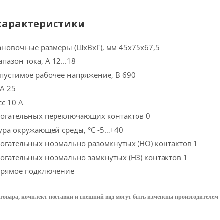
характеристики
ановочные размеры (ШхВхГ), мм 45x75x67,5
азон тока, А 12...18
устимое рабочее напряжение, В 690
А 25
с 10 A
могательных переключающих контактов 0
ура окружающей среды, °C -5…+40
огательных нормально разомкнутых (НО) контактов 1
огательных нормально замкнутых (НЗ) контактов 1
Прямое подключение
товара, комплект поставки и внешний вид могут быть изменены производителем 