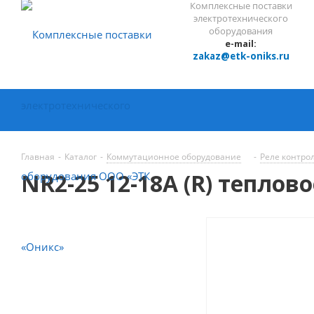
Комплексные поставки
электротехнического
оборудования
e-mail:
zakaz@etk-oniks.ru
Главная
-
Каталог
-
Коммутационное оборудование
-
Реле контро
NR2-25 12-18A (R) теплово