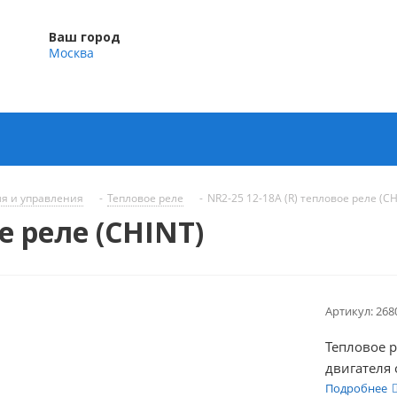
Ваш город
Москва
ля и управления
-
Тепловое реле
-
NR2-25 12-18A (R) тепловое реле (CH
е реле (CHINT)
Артикул:
268
Тепловое 
двигателя 
Подробнее