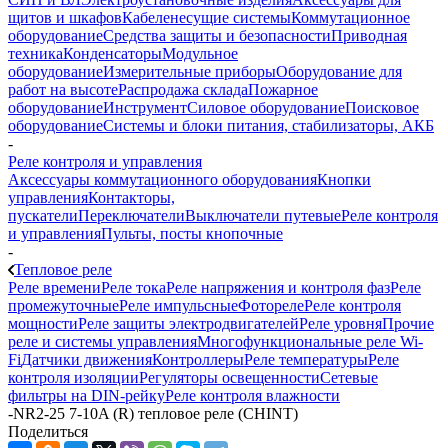
щитов и шкафов
Кабеленесущие системы
Коммутационное
оборудование
Средства защиты и безопасности
Приводная
техника
Конденсаторы
Модульное
оборудование
Измерительные приборы
Оборудование для
работ на высоте
Распродажа склада
Пожарное
оборудование
Инструмент
Силовое оборудование
Поисковое
оборудование
Системы и блоки питания, стабилизаторы, АКБ
-
Реле контроля и управления
Аксессуары коммутационного оборудования
Кнопки
управления
Контакторы,
пускатели
Переключатели
Выключатели путевые
Реле контроля
и управления
Пульты, посты кнопочные
-
Тепловое реле
Реле времени
Реле тока
Реле напряжения и контроля фаз
Реле
промежуточные
Реле импульсные
Фотореле
Реле контроля
мощности
Реле защиты электродвигателей
Реле уровня
Прочие
реле и системы управления
Многофункциональные реле Wi-
Fi
Датчики движения
Контроллеры
Реле температуры
Реле
контроля изоляции
Регуляторы освещенности
Сетевые
фильтры на DIN-рейку
Реле контроля влажности
-
NR2-25 7-10A (R) тепловое реле (CHINT)
Поделиться