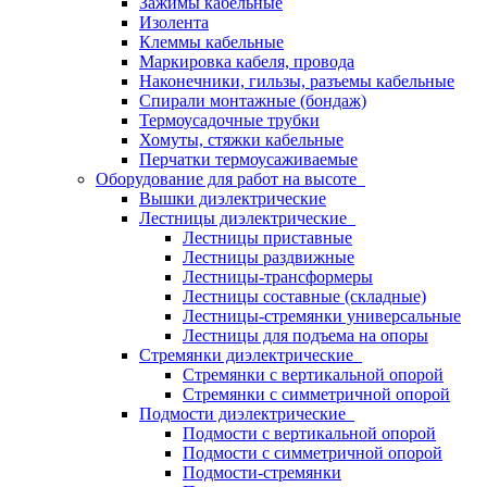
Зажимы кабельные
Изолента
Клеммы кабельные
Маркировка кабеля, провода
Наконечники, гильзы, разъемы кабельные
Спирали монтажные (бондаж)
Термоусадочные трубки
Хомуты, стяжки кабельные
Перчатки термоусаживаемые
Оборудование для работ на высоте
Вышки диэлектрические
Лестницы диэлектрические
Лестницы приставные
Лестницы раздвижные
Лестницы-трансформеры
Лестницы составные (складные)
Лестницы-стремянки универсальные
Лестницы для подъема на опоры
Стремянки диэлектрические
Стремянки с вертикальной опорой
Стремянки с симметричной опорой
Подмости диэлектрические
Подмости с вертикальной опорой
Подмости с симметричной опорой
Подмости-стремянки