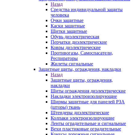
Назад
Средства индивидуальной защиты
человека
Очки защитные
Каски защитные
Щитки защитные
Обувь диэлектрическая
Перчатки диэлектрические
Ковры диэлектрические
Противогазы, Самоспасатели,
Респираторы
Жилеты сигнальные
Защитные щиты, ограждения, накладки
Назад
Защитные щиты, ограждения,
накладки
Щиты ограждения диэлектрические
Накладки электроизолирующие
Ширмы защитные для панелей РЗА
(шторы) ткань
Штендеры диэлектрические
Колпаки электроизолирующие
Ленты оградительные и сигнальные
Вехи пластиковые оградительные
Конусы дорожные сигнальные