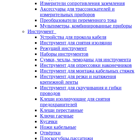
Измерители сопротивления заземления
Аксессуары для трассоискателей и
измерительных приборов
Преобразователи переменного тока
Мультиметры, комбинированные приборы
Инструмент
Устройства для прокола кабеля
Инструмент для снятия изоляции
Режущий инструмент
Наборы инструментов
Сумки, чехлы, чемоданы для инструмента
Инструмент для опрессовки наконечников
Инструмент для монтажа кабельных стяжек
Инструмент для резки и натяжения
крепежной ленты
Инструмент для скручивания и гибки
проводов
Клещи изолирующие для снятия
предохранителей
Клещи переставные
Ключи гаечные
Кусачки
Ножи кабельные
Отвёртки
Плоскогубцы,пассатижи