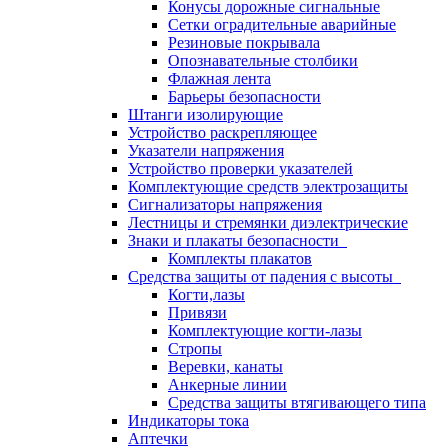
Конусы дорожные сигнальные
Сетки оградительные аварийные
Резиновые покрывала
Опознавательные столбики
Флажная лента
Барьеры безопасности
Штанги изолирующие
Устройство раскрепляющее
Указатели напряжения
Устройство проверки указателей
Комплектующие средств электрозащиты
Сигнализаторы напряжения
Лестницы и стремянки диэлектрические
Знаки и плакаты безопасности
Комплекты плакатов
Средства защиты от падения с высоты
Когти,лазы
Привязи
Комплектующие когти-лазы
Стропы
Веревки, канаты
Анкерные линии
Средства защиты втягивающего типа
Индикаторы тока
Аптечки