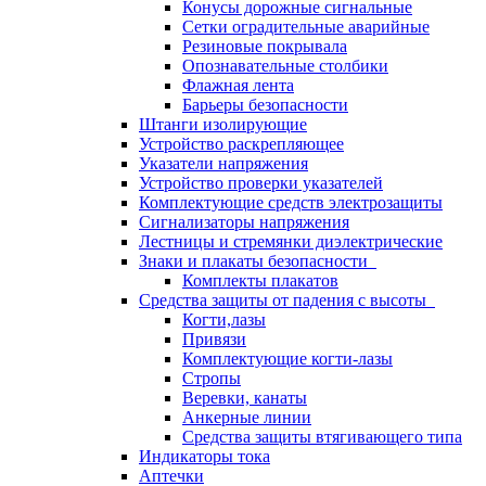
Конусы дорожные сигнальные
Сетки оградительные аварийные
Резиновые покрывала
Опознавательные столбики
Флажная лента
Барьеры безопасности
Штанги изолирующие
Устройство раскрепляющее
Указатели напряжения
Устройство проверки указателей
Комплектующие средств электрозащиты
Сигнализаторы напряжения
Лестницы и стремянки диэлектрические
Знаки и плакаты безопасности
Комплекты плакатов
Средства защиты от падения с высоты
Когти,лазы
Привязи
Комплектующие когти-лазы
Стропы
Веревки, канаты
Анкерные линии
Средства защиты втягивающего типа
Индикаторы тока
Аптечки