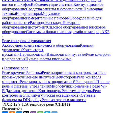
щитов и шкафов
Кабеленесущие системы
Коммутационное
оборудование
Средства защиты и безопасности
Приводная
техника
Конденсаторы
Модульное
оборудование
Измерительные приборы
Оборудование для
работ на высоте
Распродажа склада
Пожарное
оборудование
Инструмент
Силовое оборудование
Поисковое
оборудование
Системы и блоки питания, стабилизаторы, АКБ
-
Реле контроля и управления
Аксессуары коммутационного оборудования
Кнопки
управления
Контакторы,
пускатели
Переключатели
Выключатели путевые
Реле контроля
и управления
Пульты, посты кнопочные
-
Тепловое реле
Реле времени
Реле тока
Реле напряжения и контроля фаз
Реле
промежуточные
Реле импульсные
Фотореле
Реле контроля
мощности
Реле защиты электродвигателей
Реле уровня
Прочие
реле и системы управления
Многофункциональные реле Wi-
Fi
Датчики движения
Контроллеры
Реле температуры
Реле
контроля изоляции
Регуляторы освещенности
Сетевые
фильтры на DIN-рейку
Реле контроля влажности
-
NXR-12 9-12A тепловое реле (CHINT)
Поделиться