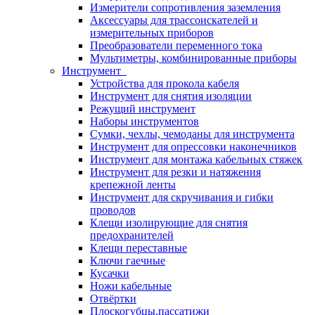
Измерители сопротивления заземления
Аксессуары для трассоискателей и
измерительных приборов
Преобразователи переменного тока
Мультиметры, комбинированные приборы
Инструмент
Устройства для прокола кабеля
Инструмент для снятия изоляции
Режущий инструмент
Наборы инструментов
Сумки, чехлы, чемоданы для инструмента
Инструмент для опрессовки наконечников
Инструмент для монтажа кабельных стяжек
Инструмент для резки и натяжения
крепежной ленты
Инструмент для скручивания и гибки
проводов
Клещи изолирующие для снятия
предохранителей
Клещи переставные
Ключи гаечные
Кусачки
Ножи кабельные
Отвёртки
Плоскогубцы,пассатижи