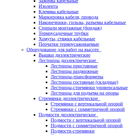
Зажимы кабельные
Изолента
Клеммы кабельные
Маркировка кабеля, провода
Наконечники, гильзы, разъемы кабельные
Спирали монтажные (бондаж)
Термоусадочные трубки
Хомуты, стяжки кабельные
Перчатки термоусаживаемые
Оборудование для работ на высоте
Вышки диэлектрические
Лестницы диэлектрические
Лестницы приставные
Лестницы раздвижные
Лестницы-трансформеры
Лестницы составные (складные)
Лестницы-стремянки универсальные
Лестницы для подъема на опоры
Стремянки диэлектрические
Стремянки с вертикальной опорой
Стремянки с симметричной опорой
Подмости диэлектрические
Подмости с вертикальной опорой
Подмости с симметричной опорой
Подмости-стремянки