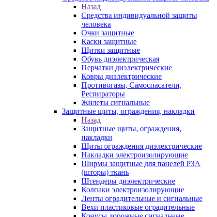
Назад
Средства индивидуальной защиты
человека
Очки защитные
Каски защитные
Щитки защитные
Обувь диэлектрическая
Перчатки диэлектрические
Ковры диэлектрические
Противогазы, Самоспасатели,
Респираторы
Жилеты сигнальные
Защитные щиты, ограждения, накладки
Назад
Защитные щиты, ограждения,
накладки
Щиты ограждения диэлектрические
Накладки электроизолирующие
Ширмы защитные для панелей РЗА
(шторы) ткань
Штендеры диэлектрические
Колпаки электроизолирующие
Ленты оградительные и сигнальные
Вехи пластиковые оградительные
Конусы дорожные сигнальные