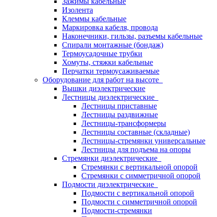
Зажимы кабельные
Изолента
Клеммы кабельные
Маркировка кабеля, провода
Наконечники, гильзы, разъемы кабельные
Спирали монтажные (бондаж)
Термоусадочные трубки
Хомуты, стяжки кабельные
Перчатки термоусаживаемые
Оборудование для работ на высоте
Вышки диэлектрические
Лестницы диэлектрические
Лестницы приставные
Лестницы раздвижные
Лестницы-трансформеры
Лестницы составные (складные)
Лестницы-стремянки универсальные
Лестницы для подъема на опоры
Стремянки диэлектрические
Стремянки с вертикальной опорой
Стремянки с симметричной опорой
Подмости диэлектрические
Подмости с вертикальной опорой
Подмости с симметричной опорой
Подмости-стремянки