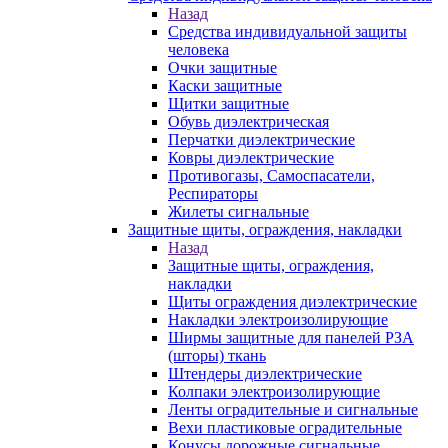
Назад
Средства индивидуальной защиты
человека
Очки защитные
Каски защитные
Щитки защитные
Обувь диэлектрическая
Перчатки диэлектрические
Ковры диэлектрические
Противогазы, Самоспасатели,
Респираторы
Жилеты сигнальные
Защитные щиты, ограждения, накладки
Назад
Защитные щиты, ограждения,
накладки
Щиты ограждения диэлектрические
Накладки электроизолирующие
Ширмы защитные для панелей РЗА
(шторы) ткань
Штендеры диэлектрические
Колпаки электроизолирующие
Ленты оградительные и сигнальные
Вехи пластиковые оградительные
Конусы дорожные сигнальные