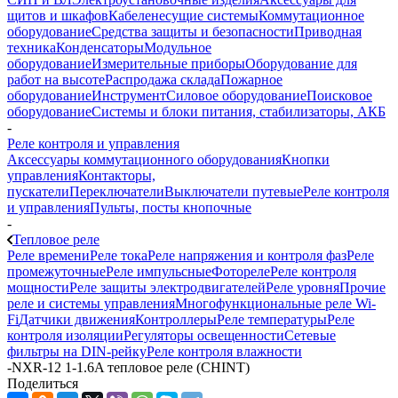
щитов и шкафов
Кабеленесущие системы
Коммутационное
оборудование
Средства защиты и безопасности
Приводная
техника
Конденсаторы
Модульное
оборудование
Измерительные приборы
Оборудование для
работ на высоте
Распродажа склада
Пожарное
оборудование
Инструмент
Силовое оборудование
Поисковое
оборудование
Системы и блоки питания, стабилизаторы, АКБ
-
Реле контроля и управления
Аксессуары коммутационного оборудования
Кнопки
управления
Контакторы,
пускатели
Переключатели
Выключатели путевые
Реле контроля
и управления
Пульты, посты кнопочные
-
Тепловое реле
Реле времени
Реле тока
Реле напряжения и контроля фаз
Реле
промежуточные
Реле импульсные
Фотореле
Реле контроля
мощности
Реле защиты электродвигателей
Реле уровня
Прочие
реле и системы управления
Многофункциональные реле Wi-
Fi
Датчики движения
Контроллеры
Реле температуры
Реле
контроля изоляции
Регуляторы освещенности
Сетевые
фильтры на DIN-рейку
Реле контроля влажности
-
NXR-12 1-1.6A тепловое реле (CHINT)
Поделиться