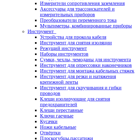
Измерители сопротивления заземления
Аксессуары для трассоискателей и
измерительных приборов
Преобразователи переменного тока
Мультиметры, комбинированные приборы
Инструмент
Устройства для прокола кабеля
Инструмент для снятия изоляции
Режущий инструмент
Наборы инструментов
Сумки, чехлы, чемоданы для инструмента
Инструмент для опрессовки наконечников
Инструмент для монтажа кабельных стяжек
Инструмент для резки и натяжения
крепежной ленты
Инструмент для скручивания и гибки
проводов
Клещи изолирующие для снятия
предохранителей
Клещи переставные
Ключи гаечные
Кусачки
Ножи кабельные
Отвёртки
Плоскогубцы,пассатижи