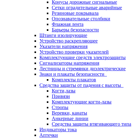
Конусы дорожные сигнальные
Сетки оградительные аварийные
Резиновые покрывала
Опознавательные столбики
Флажная лента
Барьеры безопасности
Штанги изолирующие
Устройство раскрепляющее
Указатели напряжения
Устройство проверки указателей
Комплектующие средств электрозащиты
Сигнализаторы напряжения
Лестницы и стремянки диэлектрические
Знаки и плакаты безопасности
Комплекты плакатов
Средства защиты от падения с высоты
Когти,лазы
Привязи
Комплектующие когти-лазы
Стропы
Веревки, канаты
Анкерные линии
Средства защиты втягивающего типа
Индикаторы тока
Аптечки