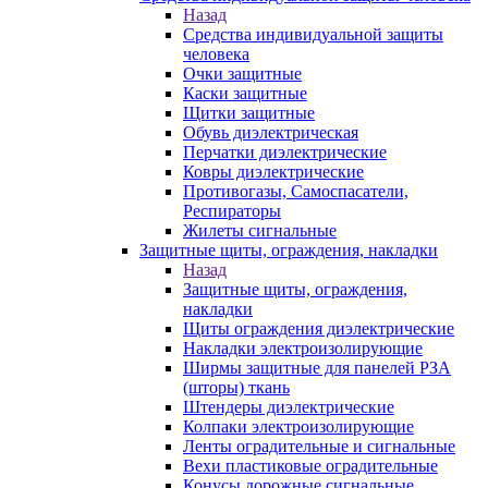
Назад
Средства индивидуальной защиты
человека
Очки защитные
Каски защитные
Щитки защитные
Обувь диэлектрическая
Перчатки диэлектрические
Ковры диэлектрические
Противогазы, Самоспасатели,
Респираторы
Жилеты сигнальные
Защитные щиты, ограждения, накладки
Назад
Защитные щиты, ограждения,
накладки
Щиты ограждения диэлектрические
Накладки электроизолирующие
Ширмы защитные для панелей РЗА
(шторы) ткань
Штендеры диэлектрические
Колпаки электроизолирующие
Ленты оградительные и сигнальные
Вехи пластиковые оградительные
Конусы дорожные сигнальные