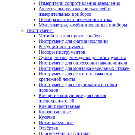
Измерители сопротивления заземления
Аксессуары для трассоискателей и
измерительных приборов
Преобразователи переменного тока
Мультиметры, комбинированные приборы
Инструмент
Устройства для прокола кабеля
Инструмент для снятия изоляции
Режущий инструмент
Наборы инструментов
Сумки, чехлы, чемоданы для инструмента
Инструмент для опрессовки наконечников
Инструмент для монтажа кабельных стяжек
Инструмент для резки и натяжения
крепежной ленты
Инструмент для скручивания и гибки
проводов
Клещи изолирующие для снятия
предохранителей
Клещи переставные
Ключи гаечные
Кусачки
Ножи кабельные
Отвёртки
Плоскогубцы,пассатижи