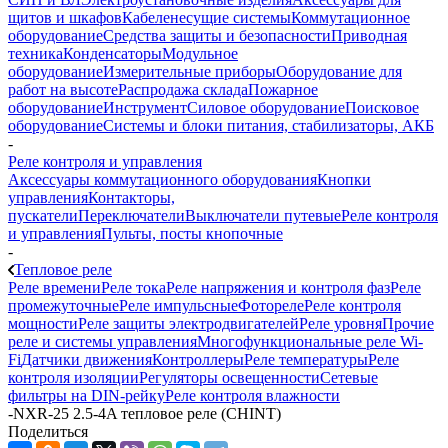
щитов и шкафов
Кабеленесущие системы
Коммутационное
оборудование
Средства защиты и безопасности
Приводная
техника
Конденсаторы
Модульное
оборудование
Измерительные приборы
Оборудование для
работ на высоте
Распродажа склада
Пожарное
оборудование
Инструмент
Силовое оборудование
Поисковое
оборудование
Системы и блоки питания, стабилизаторы, АКБ
-
Реле контроля и управления
Аксессуары коммутационного оборудования
Кнопки
управления
Контакторы,
пускатели
Переключатели
Выключатели путевые
Реле контроля
и управления
Пульты, посты кнопочные
-
Тепловое реле
Реле времени
Реле тока
Реле напряжения и контроля фаз
Реле
промежуточные
Реле импульсные
Фотореле
Реле контроля
мощности
Реле защиты электродвигателей
Реле уровня
Прочие
реле и системы управления
Многофункциональные реле Wi-
Fi
Датчики движения
Контроллеры
Реле температуры
Реле
контроля изоляции
Регуляторы освещенности
Сетевые
фильтры на DIN-рейку
Реле контроля влажности
-
NXR-25 2.5-4A тепловое реле (CHINT)
Поделиться