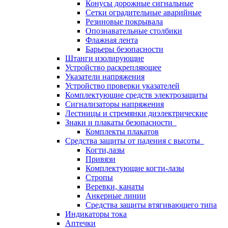
Конусы дорожные сигнальные
Сетки оградительные аварийные
Резиновые покрывала
Опознавательные столбики
Флажная лента
Барьеры безопасности
Штанги изолирующие
Устройство раскрепляющее
Указатели напряжения
Устройство проверки указателей
Комплектующие средств электрозащиты
Сигнализаторы напряжения
Лестницы и стремянки диэлектрические
Знаки и плакаты безопасности
Комплекты плакатов
Средства защиты от падения с высоты
Когти,лазы
Привязи
Комплектующие когти-лазы
Стропы
Веревки, канаты
Анкерные линии
Средства защиты втягивающего типа
Индикаторы тока
Аптечки