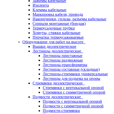
Зажимы кабельные
Изолента
Клеммы кабельные
Маркировка кабеля, провода
Наконечники, гильзы, разъемы кабельные
Спирали монтажные (бондаж)
Термоусадочные трубки
Хомуты, стяжки кабельные
Перчатки термоусаживаемые
Оборудование для работ на высоте
Вышки диэлектрические
Лестницы диэлектрические
Лестницы приставные
Лестницы раздвижные
Лестницы-трансформеры
Лестницы составные (складные)
Лестницы-стремянки универсальные
Лестницы для подъема на опоры
Стремянки диэлектрические
Стремянки с вертикальной опорой
Стремянки с симметричной опорой
Подмости диэлектрические
Подмости с вертикальной опорой
Подмости с симметричной опорой
Подмости-стремянки