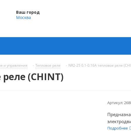
Ваш город
Москва
ля и управления
-
Тепловое реле
-
NR2-25 0.1-0.16A тепловое реле (CH
 реле (CHINT)
Артикул:
268
Предназна
электродв
Подробнее