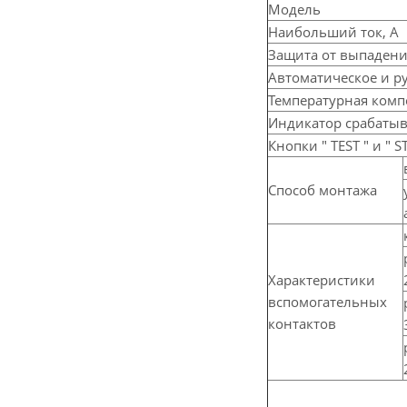
Модель
Наибольший ток, А
Защита от выпадени
Автоматическое и р
Температурная комп
Индикатор срабатыв
Кнопки " TEST " и " S
Способ монтажа
Характеристики
вспомогательных
контактов