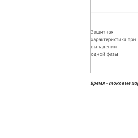
Защитная
характеристика при
выпадении
одной фазы
Время - токовые х