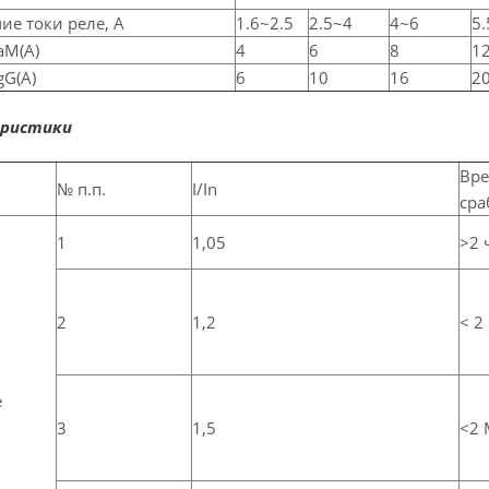
е токи реле, А
1.6~2.5
2.5~4
4~6
5.
aM(A)
4
6
8
1
gG(A)
6
10
16
2
ристики
Вр
№ п.п.
I/In
сра
1
1,05
>2 
2
1,2
<
2
е
3
1,5
<
2