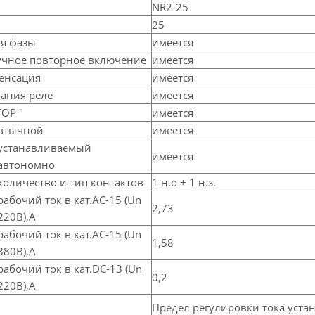
NR2-25
25
я фазы
имеется
учное повторное включение
имеется
енсация
имеется
ания реле
имеется
TOP "
имеется
втычной
имеется
устанавливаемый
имеется
автономно
количество и тип контактов
1 н.о + 1 н.з.
рабочий ток в кат.АС-15 (Un
2,73
220В),А
рабочий ток в кат.АС-15 (Un
1,58
380В),А
рабочий ток в кат.DC-13 (Un
0,2
220В),А
Предел регулировки тока уста