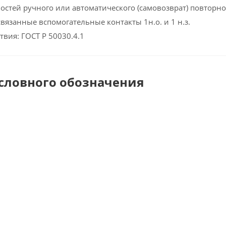
стей ручного или автоматического (самовозврат) повторно
вязанные вспомогательные контакты 1н.о. и 1 н.з.
твия: ГОСТ Р 50030.4.1
условного обозначения