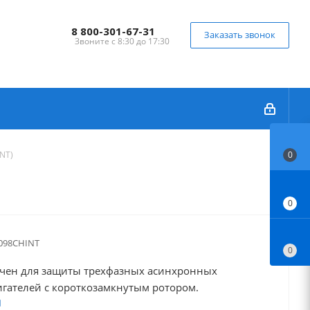
8 800-301-67-31
Заказать звонок
Звоните с 8:30 до 17:30
INT)
0
0
098CHINT
0
чен для защиты трехфазных асинхронных
игателей с короткозамкнутым ротором.