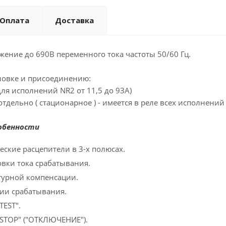
Оплата
Доставка
ение до 690В переменного тока частоты 50/60 Гц.
новке и присоединению:
для исполнений NR2 от 11,5 до 93А)
отдельно ( стационарное ) - имеется в реле всех исполнений
обенности
ские расцепители в 3-х полюсах.
вки тока срабатывания.
турной компенсации.
ии срабатывания.
TEST".
STOP" ("ОТКЛЮЧЕНИЕ").