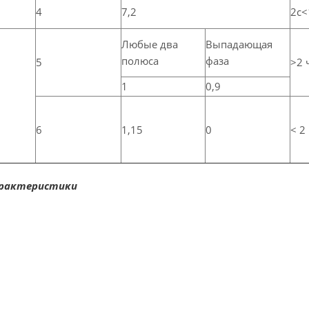
4
7,2
2с<
Любые два
Выпадающая
полюса
фаза
5
>2 
1
0,9
6
1,15
0
<
2
арактеристики