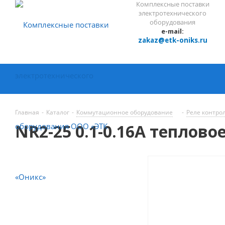
Комплексные поставки
электротехнического
оборудования
e-mail:
zakaz@etk-oniks.ru
Главная
-
Каталог
-
Коммутационное оборудование
-
Реле контро
NR2-25 0.1-0.16A тепловое