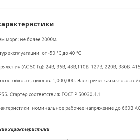
характеристики
ем моря: не более 2000м.
тур эксплуатации: от -50
°
С до 40
°
С
жения (АС 50 Гц): 24В, 36В, 48В,110В, 127В, 220В, 380В, 41
осостойкость, циклов: 1,000,000.
Электрическая износостойк
P55. Стартер соответствия: ГОСТ Р 50030.4.1
рактеристики: номинальное рабочее напряжение до 660В АС 
кие характеристики