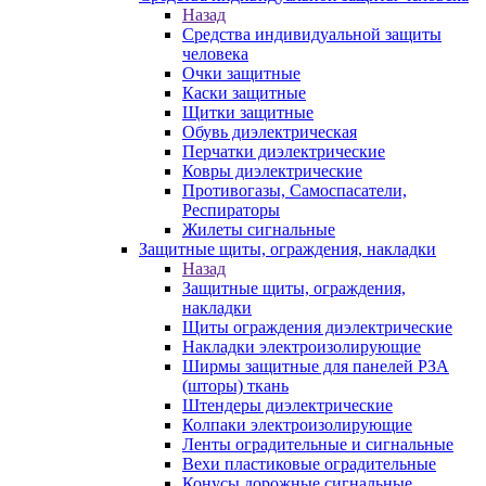
Назад
Средства индивидуальной защиты
человека
Очки защитные
Каски защитные
Щитки защитные
Обувь диэлектрическая
Перчатки диэлектрические
Ковры диэлектрические
Противогазы, Самоспасатели,
Респираторы
Жилеты сигнальные
Защитные щиты, ограждения, накладки
Назад
Защитные щиты, ограждения,
накладки
Щиты ограждения диэлектрические
Накладки электроизолирующие
Ширмы защитные для панелей РЗА
(шторы) ткань
Штендеры диэлектрические
Колпаки электроизолирующие
Ленты оградительные и сигнальные
Вехи пластиковые оградительные
Конусы дорожные сигнальные