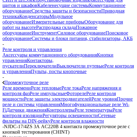
щитов и шкафов
Кабеленесущие системы
Коммутационное
оборудование
Средства защиты и безопасности
Приводная
техника
Конденсаторы
Модульное
оборудование
Измерительные приборы
Оборудование для
работ на высоте
Распродажа склада
Пожарное
оборудование
Инструмент
Силовое оборудование
Поисковое
оборудование
Системы и блоки питания, стабилизаторы, АКБ
-
Реле контроля и управления
Аксессуары коммутационного оборудования
Кнопки
управления
Контакторы,
пускатели
Переключатели
Выключатели путевые
Реле контроля
и управления
Пульты, посты кнопочные
-
Промежуточное реле
Реле времени
Реле тепловые
Реле тока
Реле напряжения и
контроля фаз
Реле импульсные
Фотореле
Реле контроля
мощности
Реле защиты электродвигателей
Реле уровня
Прочие
реле и системы управления
Многофункциональные реле Wi-
Fi
Датчики движения
Контроллеры
Реле температуры
Реле
контроля изоляции
Регуляторы освещенности
Сетевые
фильтры на DIN-рейку
Реле контроля влажности
-
NJDC-17/4ZS 3А AC220В 4 контакта промежуточное реле с
кнопкой тестирования (CHINT)