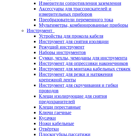
Измерители сопротивления заземления
Аксессуары для трассоискателей и
измерительных приборов
Преобразователи переменного тока
Мультиметры, комбинированные приборы
Инструмент
Устройства для прокола кабеля
Инструмент для снятия изоляции
Режущий инструмент
Наборы инструментов
Сумки, чехлы, чемоданы для инструмента
Инструмент для опрессовки наконечников
Инструмент для монтажа кабельных стяжек
Инструмент для резки и натяжения
крепежной ленты
Инструмент для скручивания и гибки
проводов
Клещи изолирующие для снятия
предохранителей
Клещи переставные
Ключи гаечные
Кусачки
Ножи кабельные
Отвёртки
Плоскогубцы,пассатижи