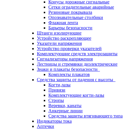
Конусы дорожные сигнальные
Сетки оградительные аварийные
Резиновые покрывала
Опознавательные столбики
Флажная лента
Барьеры безопасности
Штанги изолирующие
Устройство раскрепляющее
Указатели напряжения
Устройство проверки указателей
Комплектующие средств электрозащиты
Сигнализаторы напряжения
Лестницы и стремянки диэлектрические
Знаки и плакаты безопасности
Комплекты плакатов
Средства защиты от падения с высоты
Когти,лазы
Привязи
Комплектующие когти-лазы
Стропы
Веревки, канаты
Анкерные линии
Средства защиты втягивающего типа
Индикаторы тока
Аптечки