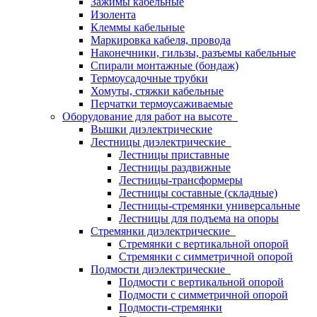
Зажимы кабельные
Изолента
Клеммы кабельные
Маркировка кабеля, провода
Наконечники, гильзы, разъемы кабельные
Спирали монтажные (бондаж)
Термоусадочные трубки
Хомуты, стяжки кабельные
Перчатки термоусаживаемые
Оборудование для работ на высоте
Вышки диэлектрические
Лестницы диэлектрические
Лестницы приставные
Лестницы раздвижные
Лестницы-трансформеры
Лестницы составные (складные)
Лестницы-стремянки универсальные
Лестницы для подъема на опоры
Стремянки диэлектрические
Стремянки с вертикальной опорой
Стремянки с симметричной опорой
Подмости диэлектрические
Подмости с вертикальной опорой
Подмости с симметричной опорой
Подмости-стремянки