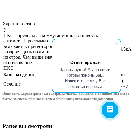
Характеристики
?
ПКС - предельная коммутационная стойкость
автомата. Простыми словами - значение тока короткого
замыкания. при котором автоматический выключатель
4,5кА
разорвет цепь и сам не сгорит/не оплавится/не выйдет
из строя. Чем выше значение, тем надежнее
Отдел продаж
оборудование.
ПКС
Здравствуйте! Мы на связи.
Базовая единица
шт
Готовы помочь Вам.
Напишите, если у Вас
16
Сечение
появятся вопросы.
мм2
Внимание: характеристики товара, комплект поставки и внешний вид могут
быть изменены производителем без предварительного уведом
ления!
Ранее вы смотрели