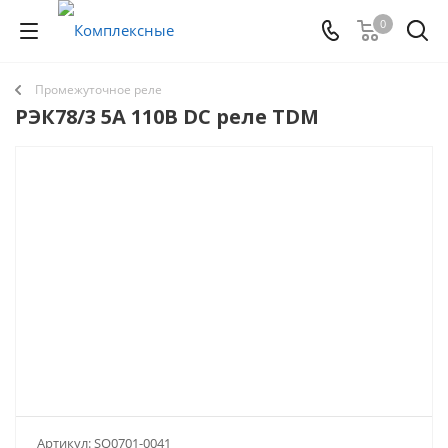
0
Промежуточное реле
РЭК78/3 5А 110В DC реле TDM
Артикул:
SQ0701-0041