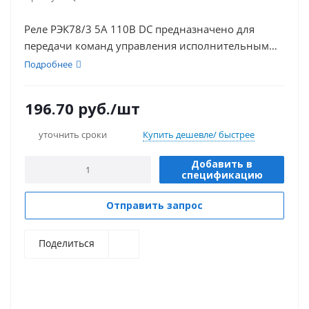
Реле РЭК78/3 5А 110В DC предназначено для
передачи команд управления исполнительным
элементам путем коммутации их электрических
Подробнее
цепей переключающими контактами.
196.70
руб.
/шт
уточнить сроки
Купить дешевле/ быстрее
Добавить в
спецификацию
Отправить запрос
Поделиться