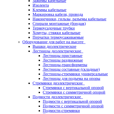
Зажимы кабельные
Изолента
Клеммы кабельные
Маркировка кабеля, провода
Наконечники, гильзы, разъемы кабельные
Спирали монтажные (бондаж)
Термоусадочные трубки
Хомуты, стяжки кабельные
Перчатки термоусаживаемые
Оборудование для работ на высоте
Вышки диэлектрические
Лестницы диэлектрические
Лестницы приставные
Лестницы раздвижные
Лестницы-трансформеры
Лестницы составные (складные)
Лестницы-стремянки универсальные
Лестницы для подъема на опоры
Стремянки диэлектрические
Стремянки с вертикальной опорой
Стремянки с симметричной опорой
Подмости диэлектрические
Подмости с вертикальной опорой
Подмости с симметричной опорой
Подмости-стремянки