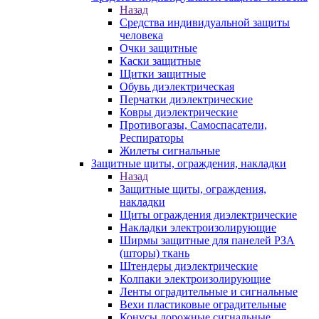
Назад
Средства индивидуальной защиты
человека
Очки защитные
Каски защитные
Щитки защитные
Обувь диэлектрическая
Перчатки диэлектрические
Ковры диэлектрические
Противогазы, Самоспасатели,
Респираторы
Жилеты сигнальные
Защитные щиты, ограждения, накладки
Назад
Защитные щиты, ограждения,
накладки
Щиты ограждения диэлектрические
Накладки электроизолирующие
Ширмы защитные для панелей РЗА
(шторы) ткань
Штендеры диэлектрические
Колпаки электроизолирующие
Ленты оградительные и сигнальные
Вехи пластиковые оградительные
Конусы дорожные сигнальные