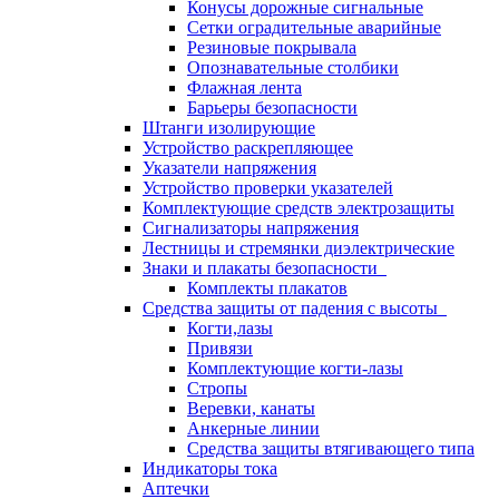
Конусы дорожные сигнальные
Сетки оградительные аварийные
Резиновые покрывала
Опознавательные столбики
Флажная лента
Барьеры безопасности
Штанги изолирующие
Устройство раскрепляющее
Указатели напряжения
Устройство проверки указателей
Комплектующие средств электрозащиты
Сигнализаторы напряжения
Лестницы и стремянки диэлектрические
Знаки и плакаты безопасности
Комплекты плакатов
Средства защиты от падения с высоты
Когти,лазы
Привязи
Комплектующие когти-лазы
Стропы
Веревки, канаты
Анкерные линии
Средства защиты втягивающего типа
Индикаторы тока
Аптечки