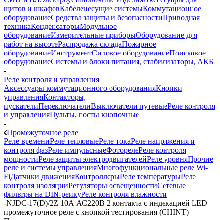
щитов и шкафов
Кабеленесущие системы
Коммутационное
оборудование
Средства защиты и безопасности
Приводная
техника
Конденсаторы
Модульное
оборудование
Измерительные приборы
Оборудование для
работ на высоте
Распродажа склада
Пожарное
оборудование
Инструмент
Силовое оборудование
Поисковое
оборудование
Системы и блоки питания, стабилизаторы, АКБ
-
Реле контроля и управления
Аксессуары коммутационного оборудования
Кнопки
управления
Контакторы,
пускатели
Переключатели
Выключатели путевые
Реле контроля
и управления
Пульты, посты кнопочные
-
Промежуточное реле
Реле времени
Реле тепловые
Реле тока
Реле напряжения и
контроля фаз
Реле импульсные
Фотореле
Реле контроля
мощности
Реле защиты электродвигателей
Реле уровня
Прочие
реле и системы управления
Многофункциональные реле Wi-
Fi
Датчики движения
Контроллеры
Реле температуры
Реле
контроля изоляции
Регуляторы освещенности
Сетевые
фильтры на DIN-рейку
Реле контроля влажности
-
NJDC-17(D)/2Z 10А AC220В 2 контакта с индекацией LED
промежуточное реле с кнопкой тестирования (CHINT)