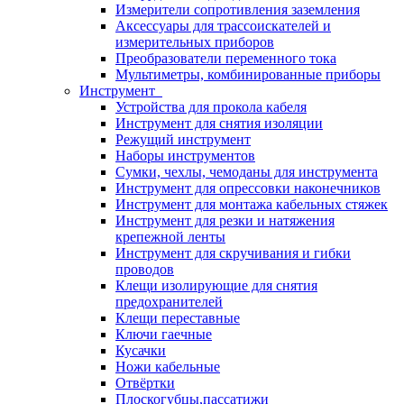
Измерители сопротивления заземления
Аксессуары для трассоискателей и
измерительных приборов
Преобразователи переменного тока
Мультиметры, комбинированные приборы
Инструмент
Устройства для прокола кабеля
Инструмент для снятия изоляции
Режущий инструмент
Наборы инструментов
Сумки, чехлы, чемоданы для инструмента
Инструмент для опрессовки наконечников
Инструмент для монтажа кабельных стяжек
Инструмент для резки и натяжения
крепежной ленты
Инструмент для скручивания и гибки
проводов
Клещи изолирующие для снятия
предохранителей
Клещи переставные
Ключи гаечные
Кусачки
Ножи кабельные
Отвёртки
Плоскогубцы,пассатижи