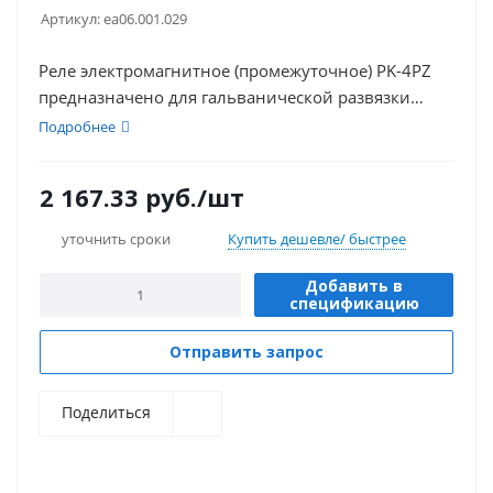
Артикул:
ea06.001.029
Реле электромагнитное (промежуточное) PK-4PZ
предназначено для гальванической развязки
между силовыми цепями и цепями управления,
Подробнее
дистанционного включения нагрузки путем
подачи управляющего напряжения на обмотку
2 167.33
руб.
/шт
реле, а также использования в качестве пром
уточнить сроки
Купить дешевле/ быстрее
Добавить в
спецификацию
Отправить запрос
Поделиться