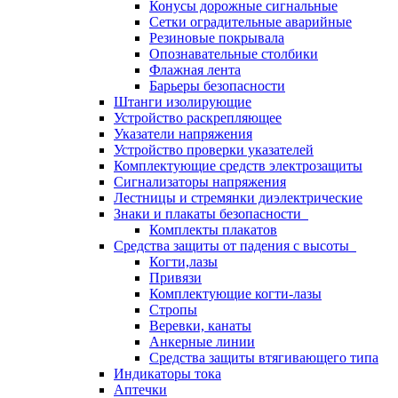
Конусы дорожные сигнальные
Сетки оградительные аварийные
Резиновые покрывала
Опознавательные столбики
Флажная лента
Барьеры безопасности
Штанги изолирующие
Устройство раскрепляющее
Указатели напряжения
Устройство проверки указателей
Комплектующие средств электрозащиты
Сигнализаторы напряжения
Лестницы и стремянки диэлектрические
Знаки и плакаты безопасности
Комплекты плакатов
Средства защиты от падения с высоты
Когти,лазы
Привязи
Комплектующие когти-лазы
Стропы
Веревки, канаты
Анкерные линии
Средства защиты втягивающего типа
Индикаторы тока
Аптечки