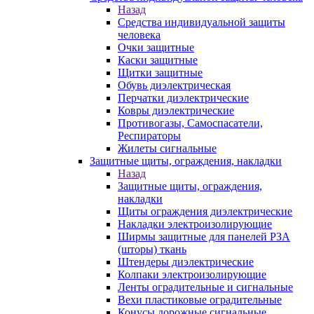
Назад
Средства индивидуальной защиты
человека
Очки защитные
Каски защитные
Щитки защитные
Обувь диэлектрическая
Перчатки диэлектрические
Ковры диэлектрические
Противогазы, Самоспасатели,
Респираторы
Жилеты сигнальные
Защитные щиты, ограждения, накладки
Назад
Защитные щиты, ограждения,
накладки
Щиты ограждения диэлектрические
Накладки электроизолирующие
Ширмы защитные для панелей РЗА
(шторы) ткань
Штендеры диэлектрические
Колпаки электроизолирующие
Ленты оградительные и сигнальные
Вехи пластиковые оградительные
Конусы дорожные сигнальные