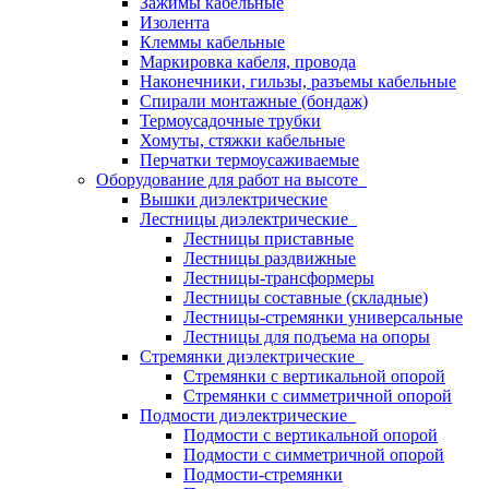
Зажимы кабельные
Изолента
Клеммы кабельные
Маркировка кабеля, провода
Наконечники, гильзы, разъемы кабельные
Спирали монтажные (бондаж)
Термоусадочные трубки
Хомуты, стяжки кабельные
Перчатки термоусаживаемые
Оборудование для работ на высоте
Вышки диэлектрические
Лестницы диэлектрические
Лестницы приставные
Лестницы раздвижные
Лестницы-трансформеры
Лестницы составные (складные)
Лестницы-стремянки универсальные
Лестницы для подъема на опоры
Стремянки диэлектрические
Стремянки с вертикальной опорой
Стремянки с симметричной опорой
Подмости диэлектрические
Подмости с вертикальной опорой
Подмости с симметричной опорой
Подмости-стремянки