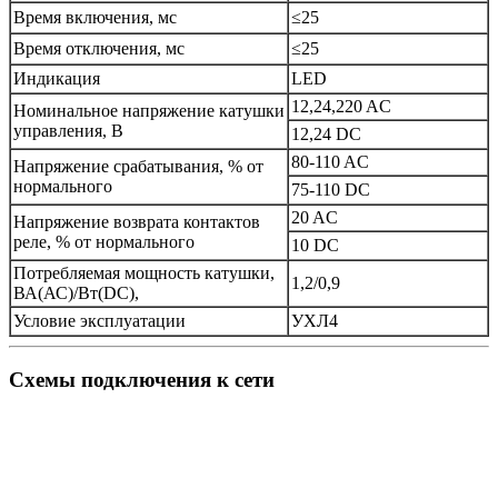
Время включения, мс
≤
25
Время отключения, мс
≤
25
Индикация
LED
12,24,220 AC
Номинальное напряжение катушки
управления, В
12,24 DC
80-110 AC
Напряжение срабатывания, % от
нормального
75-110 DC
20 AC
Напряжение возврата контактов
реле, % от нормального
10 DC
Потребляемая мощность катушки,
1,2/0,9
ВА(АС)/Вт(DC),
Условие эксплуатации
УХЛ4
Схемы подключения к сети