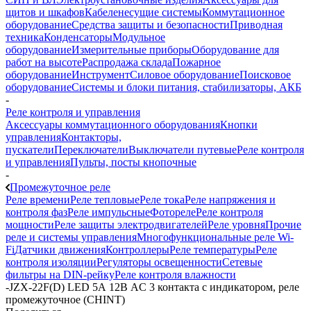
щитов и шкафов
Кабеленесущие системы
Коммутационное
оборудование
Средства защиты и безопасности
Приводная
техника
Конденсаторы
Модульное
оборудование
Измерительные приборы
Оборудование для
работ на высоте
Распродажа склада
Пожарное
оборудование
Инструмент
Силовое оборудование
Поисковое
оборудование
Системы и блоки питания, стабилизаторы, АКБ
-
Реле контроля и управления
Аксессуары коммутационного оборудования
Кнопки
управления
Контакторы,
пускатели
Переключатели
Выключатели путевые
Реле контроля
и управления
Пульты, посты кнопочные
-
Промежуточное реле
Реле времени
Реле тепловые
Реле тока
Реле напряжения и
контроля фаз
Реле импульсные
Фотореле
Реле контроля
мощности
Реле защиты электродвигателей
Реле уровня
Прочие
реле и системы управления
Многофункциональные реле Wi-
Fi
Датчики движения
Контроллеры
Реле температуры
Реле
контроля изоляции
Регуляторы освещенности
Сетевые
фильтры на DIN-рейку
Реле контроля влажности
-
JZX-22F(D) LED 5А 12В AC 3 контакта с индикатором, реле
промежуточное (CHINT)