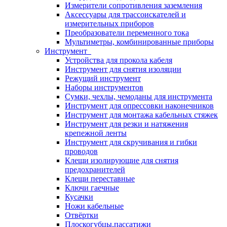
Измерители сопротивления заземления
Аксессуары для трассоискателей и
измерительных приборов
Преобразователи переменного тока
Мультиметры, комбинированные приборы
Инструмент
Устройства для прокола кабеля
Инструмент для снятия изоляции
Режущий инструмент
Наборы инструментов
Сумки, чехлы, чемоданы для инструмента
Инструмент для опрессовки наконечников
Инструмент для монтажа кабельных стяжек
Инструмент для резки и натяжения
крепежной ленты
Инструмент для скручивания и гибки
проводов
Клещи изолирующие для снятия
предохранителей
Клещи переставные
Ключи гаечные
Кусачки
Ножи кабельные
Отвёртки
Плоскогубцы,пассатижи