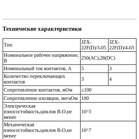
Технические характеристики
JZX-
JZX
-
Тип
22F(D)/3-05
22F(D)/4-03
Номинальное рабочее напряжение,
250(АС),28(DC)
В
Номинальный ток контактов, А
5
3
Количество переключающих
3
4
контактов
Сопротивление контактов, мОм
≤
100
Сопротивление изоляции, мегаОм
100
Электрическая
износостойкость,циклов В-О,не
10^5
менее
Механическая
износостойкость,циклов В-О,не
10^7
менее