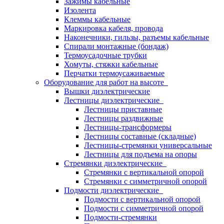
Зажимы кабельные
Изолента
Клеммы кабельные
Маркировка кабеля, провода
Наконечники, гильзы, разъемы кабельные
Спирали монтажные (бондаж)
Термоусадочные трубки
Хомуты, стяжки кабельные
Перчатки термоусаживаемые
Оборудование для работ на высоте
Вышки диэлектрические
Лестницы диэлектрические
Лестницы приставные
Лестницы раздвижные
Лестницы-трансформеры
Лестницы составные (складные)
Лестницы-стремянки универсальные
Лестницы для подъема на опоры
Стремянки диэлектрические
Стремянки с вертикальной опорой
Стремянки с симметричной опорой
Подмости диэлектрические
Подмости с вертикальной опорой
Подмости с симметричной опорой
Подмости-стремянки