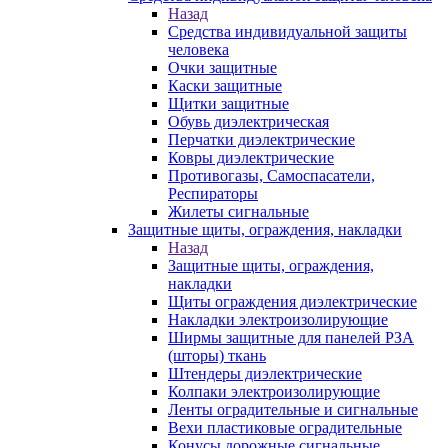
Назад
Средства индивидуальной защиты
человека
Очки защитные
Каски защитные
Щитки защитные
Обувь диэлектрическая
Перчатки диэлектрические
Ковры диэлектрические
Противогазы, Самоспасатели,
Респираторы
Жилеты сигнальные
Защитные щиты, ограждения, накладки
Назад
Защитные щиты, ограждения,
накладки
Щиты ограждения диэлектрические
Накладки электроизолирующие
Ширмы защитные для панелей РЗА
(шторы) ткань
Штендеры диэлектрические
Колпаки электроизолирующие
Ленты оградительные и сигнальные
Вехи пластиковые оградительные
Конусы дорожные сигнальные