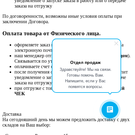
уведомление о запуске заказа в работу или о передаче
заказа на отгрузку
По договоренности, возможны иные условия оплаты при
заключении Договора.
Оплата товара от Физического лица.
оформляете заказ на сайте или присылаете запрос на
электронную почту
zakaz@etk-oniks.ru
наш менеджер отправляет счет на оплату
(с QR-кодом
).
Связывается по уточнению деталей заказа
Отдел продаж
оплачиваете счет онлайн или в любом банке
Здравствуйте! Мы на связи.
после получения оплаты автоматически Вам поступит
Готовы помочь Вам.
уведомление о запуске заказа в работу или о передаче
Напишите, если у Вас
заказа на отгрузку
появятся вопросы.
при отгрузке с товаром Вам будет передан
кассовый
ЧЕК
Доставка
На сегодняшний день мы можем предложить доставку с двух
складов на Ваш выбор: