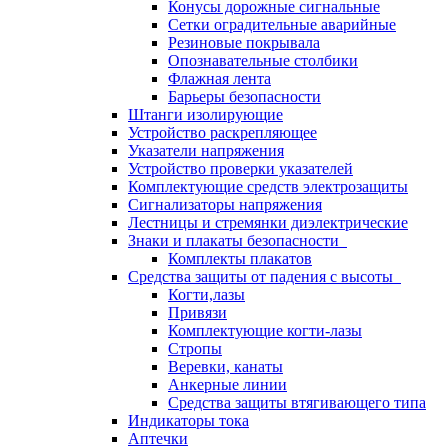
Конусы дорожные сигнальные
Сетки оградительные аварийные
Резиновые покрывала
Опознавательные столбики
Флажная лента
Барьеры безопасности
Штанги изолирующие
Устройство раскрепляющее
Указатели напряжения
Устройство проверки указателей
Комплектующие средств электрозащиты
Сигнализаторы напряжения
Лестницы и стремянки диэлектрические
Знаки и плакаты безопасности
Комплекты плакатов
Средства защиты от падения с высоты
Когти,лазы
Привязи
Комплектующие когти-лазы
Стропы
Веревки, канаты
Анкерные линии
Средства защиты втягивающего типа
Индикаторы тока
Аптечки