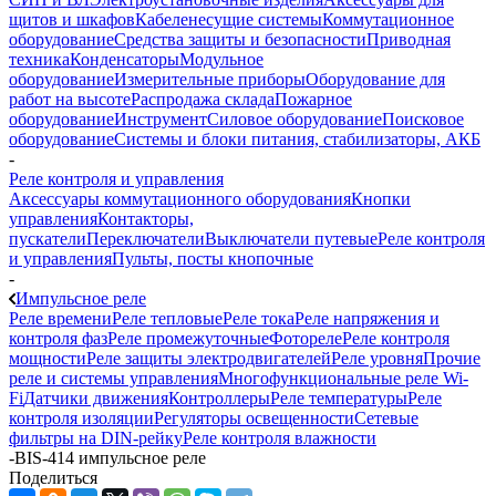
щитов и шкафов
Кабеленесущие системы
Коммутационное
оборудование
Средства защиты и безопасности
Приводная
техника
Конденсаторы
Модульное
оборудование
Измерительные приборы
Оборудование для
работ на высоте
Распродажа склада
Пожарное
оборудование
Инструмент
Силовое оборудование
Поисковое
оборудование
Системы и блоки питания, стабилизаторы, АКБ
-
Реле контроля и управления
Аксессуары коммутационного оборудования
Кнопки
управления
Контакторы,
пускатели
Переключатели
Выключатели путевые
Реле контроля
и управления
Пульты, посты кнопочные
-
Импульсное реле
Реле времени
Реле тепловые
Реле тока
Реле напряжения и
контроля фаз
Реле промежуточные
Фотореле
Реле контроля
мощности
Реле защиты электродвигателей
Реле уровня
Прочие
реле и системы управления
Многофункциональные реле Wi-
Fi
Датчики движения
Контроллеры
Реле температуры
Реле
контроля изоляции
Регуляторы освещенности
Сетевые
фильтры на DIN-рейку
Реле контроля влажности
-
BIS-414 импульсное реле
Поделиться