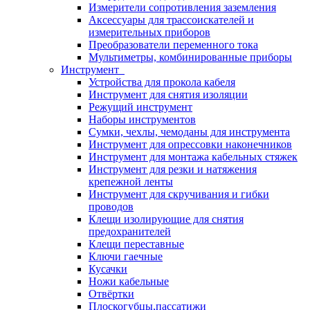
Измерители сопротивления заземления
Аксессуары для трассоискателей и
измерительных приборов
Преобразователи переменного тока
Мультиметры, комбинированные приборы
Инструмент
Устройства для прокола кабеля
Инструмент для снятия изоляции
Режущий инструмент
Наборы инструментов
Сумки, чехлы, чемоданы для инструмента
Инструмент для опрессовки наконечников
Инструмент для монтажа кабельных стяжек
Инструмент для резки и натяжения
крепежной ленты
Инструмент для скручивания и гибки
проводов
Клещи изолирующие для снятия
предохранителей
Клещи переставные
Ключи гаечные
Кусачки
Ножи кабельные
Отвёртки
Плоскогубцы,пассатижи